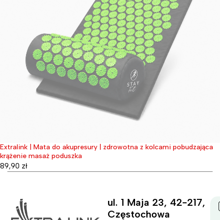
Extralink | Mata do akupresury | zdrowotna z kolcami pobudzająca
Wyprzedane
krążenie masaż poduszka
89,90
zł
ul. 1 Maja 23, 42-217,
Częstochowa