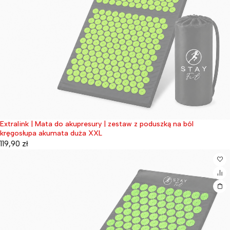
Extralink | Mata do akupresury | zestaw z poduszką na ból
Wyprzedane
kręgosłupa akumata duża XXL
119,90
zł