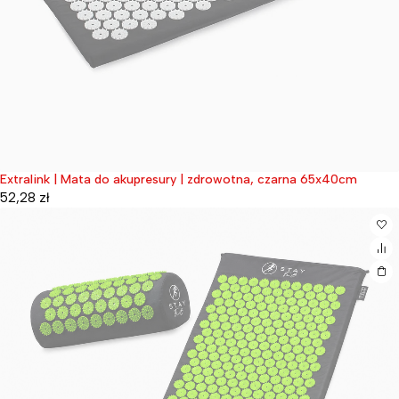
Extralink | Mata do akupresury | zdrowotna, czarna 65x40cm
Wyprzedane
52,28
zł