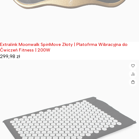
Extralink Moonwalk SpinMove Złoty | Platofrma Wibracyjna do
Wyprzedane
Ćwiczeń Fitness | 200W
299,98
zł