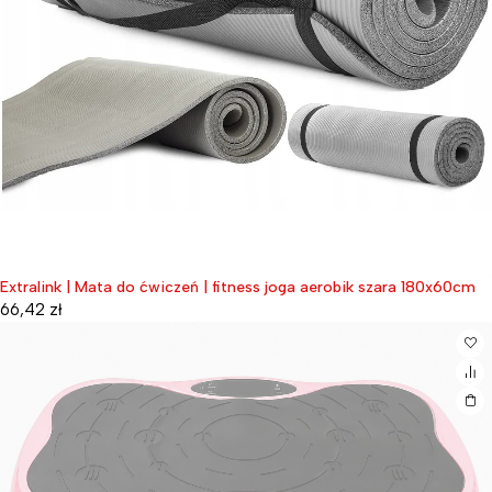
Extralink | Mata do ćwiczeń | fitness joga aerobik szara 180x60cm
66,42
zł