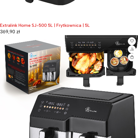
Extralink Home SJ-500 5L | Frytkownica | 5L
369,90
zł