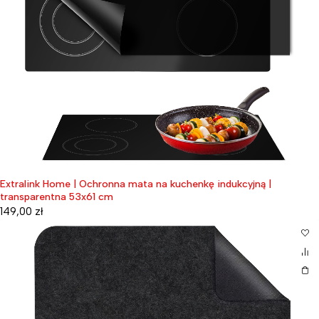
Extralink Home | Ochronna mata na kuchenkę indukcyjną |
transparentna 53x61 cm
149,00
zł