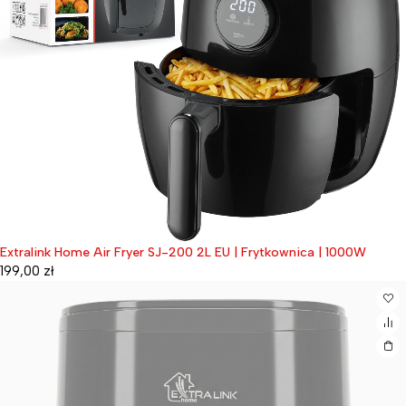
Extralink Home Air Fryer SJ-200 2L EU | Frytkownica | 1000W
199,00
zł