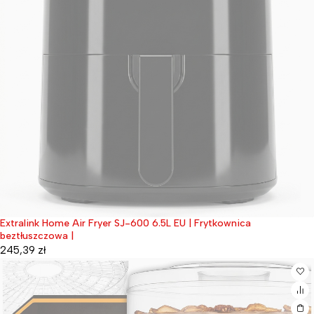
Extralink Home Air Fryer SJ-600 6.5L EU | Frytkownica
Wyprzedane
beztłuszczowa |
245,39
zł