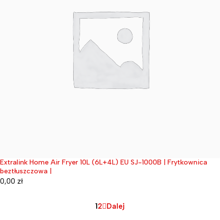
Extralink Home Air Fryer 10L (6L+4L) EU SJ-1000B | Frytkownica
Wyprzedane
beztłuszczowa |
0,00
zł
1
2
Dalej