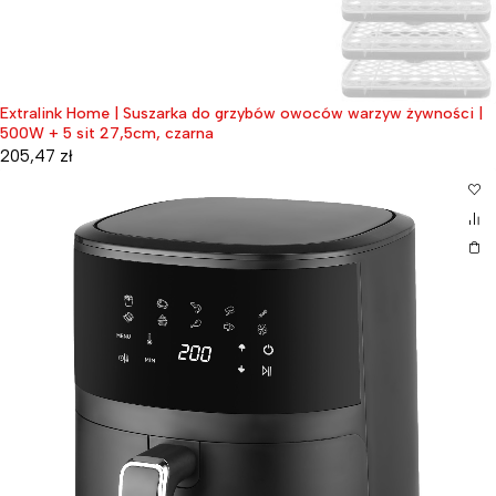
Extralink Home | Suszarka do grzybów owoców warzyw żywności |
500W + 5 sit 27,5cm, czarna
205,47
zł