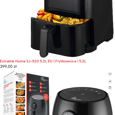
Extralink Home SJ-520 5.2L EU | Frytkownica | 5.2L
399,00
zł