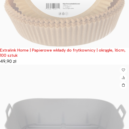
Extralink Home | Papierowe wkłady do frytkownicy | okrągłe, 16cm,
Wyprzedane
100 sztuk
49,90
zł