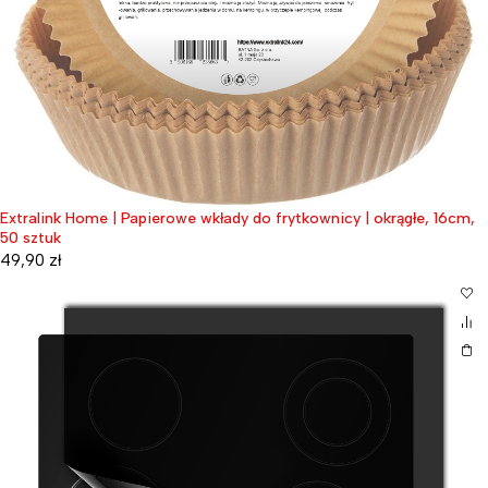
Extralink Home | Papierowe wkłady do frytkownicy | okrągłe, 16cm,
50 sztuk
49,90
zł