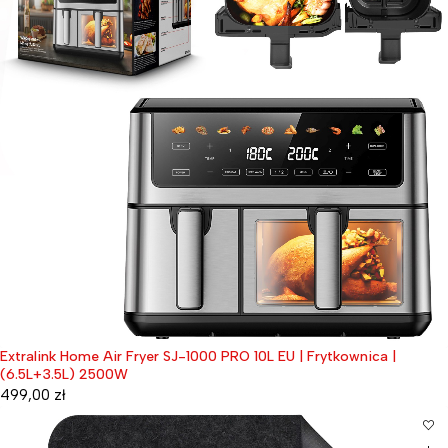
Extralink Home Air Fryer SJ-1000 PRO 10L EU | Frytkownica |
(6.5L+3.5L) 2500W
499,00
zł