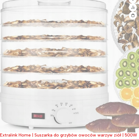
Extralink Home | Suszarka do grzybów owoców warzyw ziół | 500W
Wyprzedane