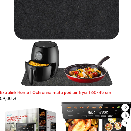
Extralink Home | Ochronna mata pod air fryer | 60x45 cm
59,00
zł