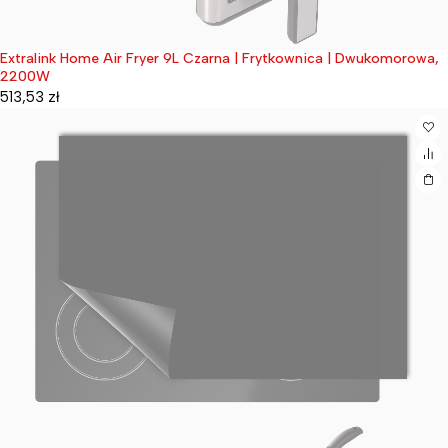
Extralink Home Air Fryer 9L Czarna | Frytkownica | Dwukomorowa,
Wyprzedane
2200W
513,53
zł