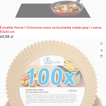
Extralink Home | Ochronna mata na kuchenkę indukcyjną | czarna
Wyprzedane
53x61 cm
60,58
zł