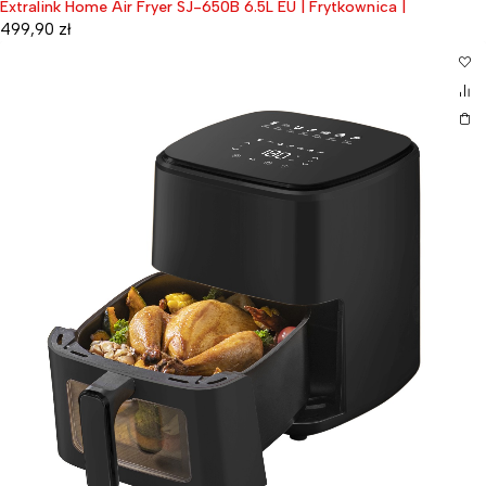
Extralink Home Air Fryer SJ-650B 6.5L EU | Frytkownica |
499,90
zł