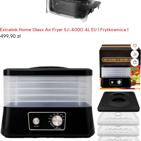
Extralink Home Glass Air Fryer SJ-400G 4L EU | Frytkownica |
499,90
zł