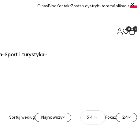
O nas
Blog
Kontakt
Zostań dystrybutorem
Aplikacja
0
0
a
Sport i turystyka
Najnowszy
24
Sortuj według
Pokaż