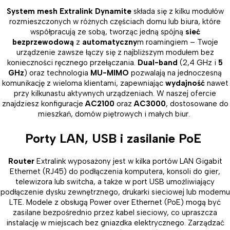
System mesh
Extralink Dynamite
składa się z kilku modułów
rozmieszczonych w różnych częściach domu lub biura, które
współpracują ze sobą, tworząc jedną spójną
sieć
bezprzewodową
z
automatyczny
m roamingiem – Twoje
urządzenie zawsze łączy się z najbliższym modułem bez
konieczności ręcznego przełączania.
Dual-band
(2,4 GHz i
5
GHz
) oraz technologia
MU-MIMO
pozwalają na jednoczesną
komunikację z wieloma klientami, zapewniając
wydajność
nawet
przy kilkunastu aktywnych urządzeniach. W naszej ofercie
znajdziesz konfiguracje
AC2100
oraz
AC3000
, dostosowane do
mieszkań, domów piętrowych i małych biur.
Porty LAN, USB i zasilanie PoE
Router
Extralink wyposażony jest w kilka portów LAN Gigabit
Ethernet (RJ45) do podłączenia komputera, konsoli do gier,
telewizora lub switcha, a także w port USB umożliwiający
podłączenie dysku zewnętrznego, drukarki sieciowej lub modemu
LTE. Modele z obsługą Power over Ethernet (PoE) mogą być
zasilane bezpośrednio przez kabel sieciowy, co upraszcza
instalację w miejscach bez gniazdka elektrycznego. Zarządzać