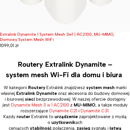
Extralink Dynamite | System Mesh 3w1 | AC2100, MU-MIMO,
Wyprzedane
Domowy System Mesh WiFi
1099,01
zł
Routery Extralink Dynamite –
system mesh Wi-Fi dla domu i biura
W kategorii
Routery
Extralink znajdziesz
system mesh
marki
własnej
Extralink Dynamite
oraz akcesoria do budowy domowej
i biurowej
sieci
bezprzewodowej. W naszej ofercie dostępny
jest
Dynamite Mesh 3 w 1 AC2100
z
MU-MIMO
, a także moduły
rozszerzające
Dynamite C21
i
Dynamite C31
.
Każdy
router
Extralink to
urządzenie
zaprojektowane z myślą
o
użytkownik
ach
ceniących
stabilność
połączenia,
zasięg
sygnału i
łatwą