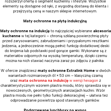
rozszerzył ofertę o segment kuchenny i lifestyle. Wszystkie
elementy są dostępne od ręki, z wygodną dostawą do klienta i
przejrzystą ceną w naszym sklepie internetowym.
Maty ochronne na płytę indukcyjną
Maty ochronne na indukcję
to najczęściej wybierane
akcesoria
kuchenne
w tej kategorii – chronią szklaną powierzchnię płyty
przed zarysowaniami, zabrudzeniami i przypalonymi resztkami
jedzenia, a jednocześnie mogą pełnić funkcję dodatkowej deski
do krojenia lub podstawki pod gorące garnki. Wykonane są z
materiałów odpornych na wysoką temperaturę, dzięki czemu
można na nich stawiać naczynia zaraz po zdjęciu z palnika.
W ofercie znajdziesz
maty ochronne Extralink Home
w dwóch
wariantach rozmiarowych 61 × 53 cm – klasyczną czarną
oraz
mata ochronna na indukcję
w wersji hexagon
z
charakterystycznym wzorem plastra miodu, który sprawdza się w
nowoczesnych, geometrycznych aranżacjach kuchni. Wzór
plastra miodu nie pełni tylko funkcji dekoracyjnej – ułatwia też
odprowadzanie powietrza spod stawianych garnków.
Podgrzewane lunchboxy na wynos