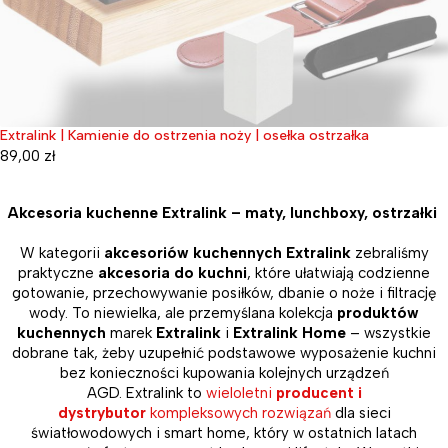
Extralink | Kamienie do ostrzenia noży | osełka ostrzałka
Wyprzedane
89,00
zł
Akcesoria kuchenne Extralink – maty, lunchboxy, ostrzałki
W kategorii
akcesoriów kuchennych Extralink
zebraliśmy
praktyczne
akcesoria do kuchni
, które ułatwiają codzienne
gotowanie, przechowywanie posiłków, dbanie o noże i filtrację
wody. To niewielka, ale przemyślana kolekcja
produktów
kuchennych
marek
Extralink
i
Extralink Home
– wszystkie
dobrane tak, żeby uzupełnić podstawowe wyposażenie kuchni
bez konieczności kupowania kolejnych urządzeń
AGD. Extralink to
wieloletni
producent i
dystrybutor
kompleksowych rozwiązań
dla sieci
światłowodowych i smart home, który w ostatnich latach