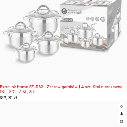
Extralink Home SF-1132 | Zestaw garnków | 4 szt, Stal nierdzewna,
Wyprzedane
1.9L, 2.7L, 3.6L, 6.1L
189,90
zł