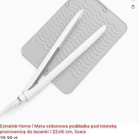
Extralink Home | Mata silikonowa podkładka pod lokówkę
Wyprzedane
prostownicę do łazienki | 22x16 cm, Szara
39,99
zł