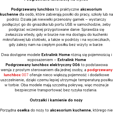
Podgrzewany lunchbox
to praktyczne
akcesorium
kuchenne
dla osób, które zabierają posiłki do pracy, szkoły lub na
podróż. Działa jak niewielki przenośny garnek – wystarczy
podłączyć go do gniazdka lub portu USB w samochodzie, żeby
podgrzać wcześniej przygotowane danie. Sprawdza się
zwłaszcza wtedy, gdy w biurze nie ma dostępu do kuchenki
mikrofalowej lub stołówki, a także w podróży i na wycieczkach,
gdy zależy nam na ciepłym posiłku bez wizyty w barze.
Dwa dostępne modele
Extralink Home
różnią się pojemnością i
wyposażeniem –
Extralink Home
Podgrzewany lunchbox elektryczny 006
to podstawowa
wersja z prostym sterowaniem dla jednej osoby, a
podgrzewany
lunchbox
007
oferuje nieco większą pojemność i dodatkowe
uszczelnienie, dzięki czemu lepiej utrzymuje temperaturę posiłku
w torbie. Oba modele mają szczelną pokrywę, więc można je
bezpiecznie transportować bez ryzyka rozlania.
Ostrzałki i kamienie do noży
Porządna
osełka
do noży to
akcesorium kuchenne
, którego nie