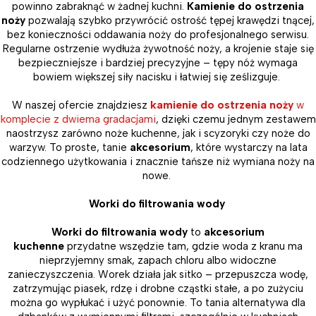
powinno zabraknąć w żadnej kuchni.
Kamienie do ostrzenia
noży
pozwalają szybko przywrócić ostrość tępej krawędzi tnącej,
bez konieczności oddawania noży do profesjonalnego serwisu.
Regularne ostrzenie wydłuża żywotność noży, a krojenie staje się
bezpieczniejsze i bardziej precyzyjne – tępy nóż wymaga
bowiem większej siły nacisku i łatwiej się ześlizguje.
W naszej ofercie znajdziesz
kamienie do ostrzenia noży
w
komplecie z dwiema gradacjami
, dzięki czemu jednym zestawem
naostrzysz zarówno noże kuchenne, jak i scyzoryki czy noże do
warzyw. To proste, tanie
akcesorium
, które wystarczy na lata
codziennego użytkowania i znacznie tańsze niż wymiana noży na
nowe.
Worki do filtrowania wody
Worki do filtrowania wody
to
akcesorium
kuchenne
przydatne wszędzie tam, gdzie woda z kranu ma
nieprzyjemny smak, zapach chloru albo widoczne
zanieczyszczenia. Worek działa jak sitko – przepuszcza wodę,
zatrzymując piasek, rdzę i drobne cząstki stałe, a po zużyciu
można go wypłukać i użyć ponownie. To tania alternatywa dla