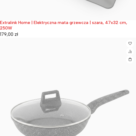
Extralink Home | Elektryczna mata grzewcza | szara, 47x32 cm,
Wyprzedane
250W
179,00
zł