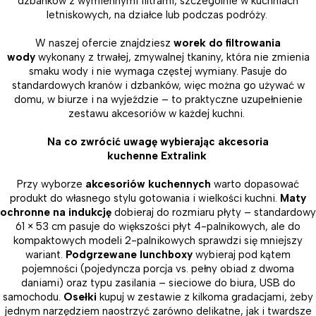
dzbanków z wymiennymi filtrami, szczególnie w kuchniach
letniskowych, na działce lub podczas podróży.
W naszej ofercie znajdziesz
worek do filtrowania
wody
wykonany z trwałej, zmywalnej tkaniny, która nie zmienia
smaku wody i nie wymaga częstej wymiany. Pasuje do
standardowych kranów i dzbanków, więc można go używać w
domu, w biurze i na wyjeździe – to praktyczne uzupełnienie
zestawu akcesoriów w każdej kuchni.
Na co zwrócić uwagę wybierając akcesoria
kuchenne Extralink
Przy wyborze
akcesoriów kuchennych
warto dopasować
produkt do własnego stylu gotowania i wielkości kuchni.
Maty
ochronne na indukcję
dobieraj do rozmiaru płyty – standardowy
61 × 53 cm pasuje do większości płyt 4-palnikowych, ale do
kompaktowych modeli 2-palnikowych sprawdzi się mniejszy
wariant.
Podgrzewane lunchboxy
wybieraj pod kątem
pojemności (pojedyncza porcja vs. pełny obiad z dwoma
daniami) oraz typu zasilania – sieciowe do biura, USB do
samochodu.
Osełki
kupuj w zestawie z kilkoma gradacjami, żeby
jednym narzędziem naostrzyć zarówno delikatne, jak i twardsze