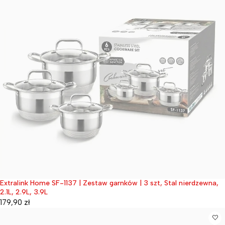
Extralink Home SF-1137 | Zestaw garnków | 3 szt, Stal nierdzewna,
Wyprzedane
2.1L, 2.9L, 3.9L
179,90
zł