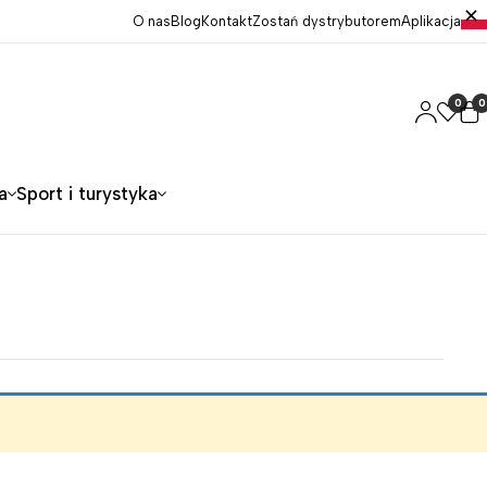
O nas
Blog
Kontakt
Zostań dystrybutorem
Aplikacja
0
0
a
Sport i turystyka