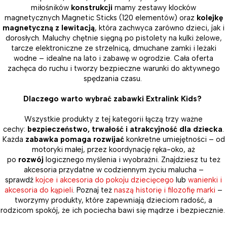
miłośników
konstrukcji
mamy zestawy klocków
magnetycznych Magnetic Sticks (120 elementów) oraz
kolejkę
magnetyczną z lewitacją
, która zachwyca zarówno dzieci, jak i
dorosłych. Maluchy chętnie sięgną po pistolety na kulki żelowe,
tarcze elektroniczne ze strzelnicą, dmuchane zamki i leżaki
wodne – idealne na lato i zabawę w ogrodzie. Cała oferta
zachęca do ruchu i tworzy bezpieczne warunki do aktywnego
spędzania czasu.
Dlaczego warto wybrać zabawki Extralink Kids?
Wszystkie produkty z tej kategorii łączą trzy ważne
cechy:
bezpieczeństwo, trwałość i atrakcyjność dla dziecka
.
Każda
zabawka pomaga rozwijać
konkretne umiejętności – od
motoryki małej, przez koordynację ręka-oko, aż
po
rozwój
logicznego myślenia i wyobraźni. Znajdziesz tu też
akcesoria przydatne w codziennym życiu malucha –
sprawdź
kojce i akcesoria do pokoju dziecięcego
lub
wanienki i
akcesoria do kąpieli
. Poznaj też
naszą historię i filozofię marki
–
tworzymy produkty, które zapewniają dzieciom radość, a
rodzicom spokój, że ich pociecha bawi się mądrze i bezpiecznie.