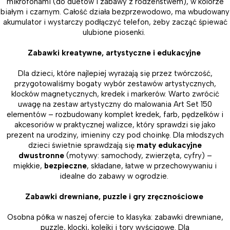
mikrofonami (do duetów i zabawy z rodzeństwem), w kolorze
białym i czarnym. Całość działa bezprzewodowo, ma wbudowany
akumulator i wystarczy podłączyć telefon, żeby zacząć śpiewać
ulubione piosenki.
Zabawki kreatywne, artystyczne i edukacyjne
Dla dzieci, które najlepiej wyrażają się przez twórczość,
przygotowaliśmy bogaty wybór zestawów artystycznych,
klocków magnetycznych, kredek i markerów. Warto zwrócić
uwagę na zestaw artystyczny do malowania Art Set 150
elementów – rozbudowany komplet kredek, farb, pędzelków i
akcesoriów w praktycznej walizce, który sprawdzi się jako
prezent na urodziny, imieniny czy pod choinkę. Dla młodszych
dzieci świetnie sprawdzają się
maty edukacyjne
dwustronne
(motywy: samochody, zwierzęta, cyfry) –
miękkie,
bezpieczne
, składane, łatwe w przechowywaniu i
idealne do zabawy w ogrodzie.
Zabawki drewniane, puzzle i gry zręcznościowe
Osobna półka w naszej ofercie to klasyka: zabawki drewniane,
puzzle, klocki, kolejki i tory wyścigowe. Dla