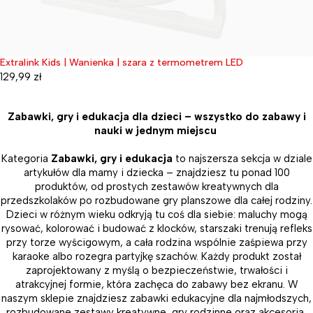
Extralink Kids | Wanienka | szara z termometrem LED
Wyprzedane
129,99
zł
Zabawki, gry i edukacja dla dzieci – wszystko do zabawy i
nauki w jednym miejscu
Kategoria
Zabawki, gry i edukacja
to najszersza sekcja w dziale
artykułów dla mamy i dziecka – znajdziesz tu ponad 100
produktów, od prostych zestawów kreatywnych dla
przedszkolaków po rozbudowane gry planszowe dla całej rodziny.
Dzieci w różnym wieku odkryją tu coś dla siebie: maluchy mogą
rysować, kolorować i budować z klocków, starszaki trenują refleks
przy torze wyścigowym, a cała rodzina wspólnie zaśpiewa przy
karaoke albo rozegra partyjkę szachów. Każdy produkt został
zaprojektowany z myślą o bezpieczeństwie, trwałości i
atrakcyjnej formie, która zachęca do zabawy bez ekranu. W
naszym sklepie znajdziesz zabawki edukacyjne dla najmłodszych,
rozbudowane zestawy kreatywne, gry rodzinne oraz akcesoria,