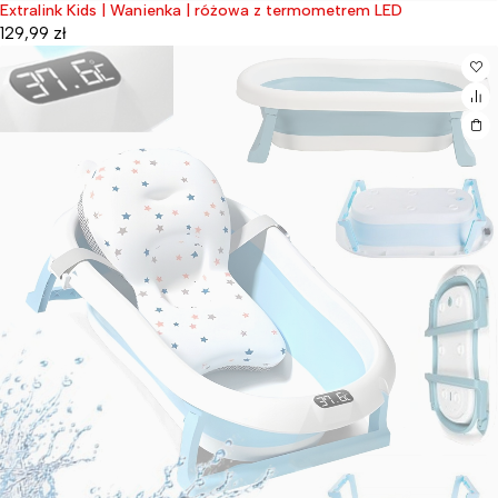
Extralink Kids | Wanienka | różowa z termometrem LED
Wyprzedane
129,99
zł