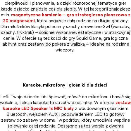
cierpliwości i planowania, a dzięki różnorodnej tematyce gier
każde dziecko znajdzie coś dla siebie. W tej kategorii znajdziesz
m.in.
magnetyczne kamienie – gra strategiczna planszowa z
20 magnesami
, która angażuje całą rodzinę na długie godziny.
Dla miłośników klasyki polecamy szachy drewniane 3w1 (warcaby,
szachy, tryktrak) – solidnie wykonane, estetyczne i w atrakcyjnej
cenie. W ofercie są też kości do gry Squid Game, gra logiczna
labirynt oraz zestawy do pokera z walizką – idealne na rodzinne
wieczory.
Karaoke, mikrofony i głośniki dla dzieci
Jeśli Twoje dziecko lubi śpiewać, mówić do mikrofonu i bawić się
wokalnie, sekcja karaoke to strzał w dziesiątkę. W ofercie
zestaw
karaoke LED Speaker 1x MIC biały
z wbudowanym głośnikiem
Bluetooth, wejściem AUX i podświetleniem LED to gotowy
zestaw do zabawy w domu i w podróży, który umożliwia wspólne
śpiewanie całej rodzinie. Dostępne są też wersje z dwoma