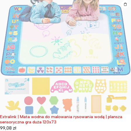
Extralink | Mata wodna do malowania rysowania wodą | plansza
Wyprzedane
sensoryczna gra duża 120x73
99,08
zł