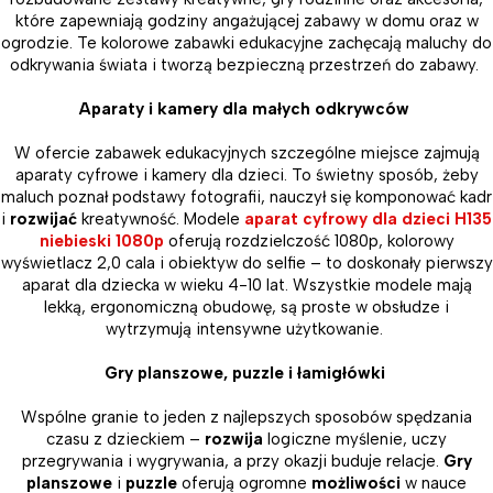
które zapewniają godziny angażującej zabawy w domu oraz w
ogrodzie. Te kolorowe zabawki edukacyjne zachęcają maluchy do
odkrywania świata i tworzą bezpieczną przestrzeń do zabawy.
Aparaty i kamery dla małych odkrywców
W ofercie zabawek edukacyjnych szczególne miejsce zajmują
aparaty cyfrowe i kamery dla dzieci. To świetny sposób, żeby
maluch poznał podstawy fotografii, nauczył się komponować kadr
i
rozwijać
kreatywność. Modele
aparat cyfrowy dla dzieci H135
niebieski 1080p
oferują rozdzielczość 1080p, kolorowy
wyświetlacz 2,0 cala i obiektyw do selfie – to doskonały pierwszy
aparat dla dziecka w wieku 4-10 lat. Wszystkie modele mają
lekką, ergonomiczną obudowę, są proste w obsłudze i
wytrzymują intensywne użytkowanie.
Gry planszowe, puzzle i łamigłówki
Wspólne granie to jeden z najlepszych sposobów spędzania
czasu z dzieckiem –
rozwija
logiczne myślenie, uczy
przegrywania i wygrywania, a przy okazji buduje relacje.
Gry
planszowe
i
puzzle
oferują ogromne
możliwości
w nauce