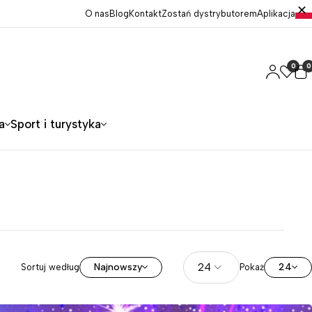
O nas
Blog
Kontakt
Zostań dystrybutorem
Aplikacja
0
0
a
Sport i turystyka
Najnowszy
24
Sortuj według
Pokaż