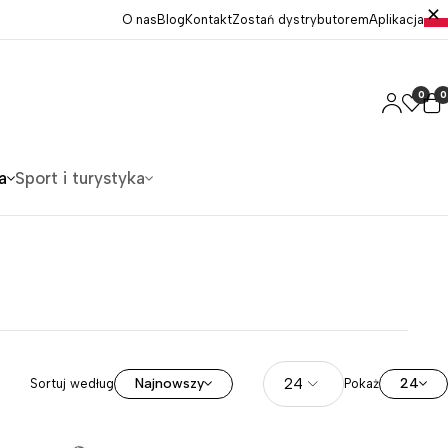
O nas
Blog
Kontakt
Zostań dystrybutorem
Aplikacja
0
0
a
Sport i turystyka
Najnowszy
24
Sortuj według
Pokaż