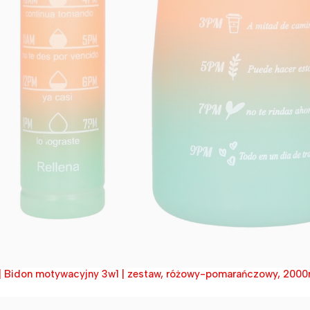
nk | Bidon motywacyjny 3w1 | zestaw, różowy-pomarańczowy, 2