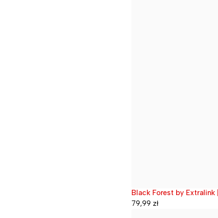
Black Forest by Extrali
Wyprzedane
79,99
zł