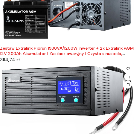
Zestaw Extralink Piorun 1500VA/1200W Inwerter + 2x Extralink AGM
12V 200Ah Akumulator | Zasilacz awaryjny | Czysta sinusoida,
napięcie akumulatora 12VDC + bezobsługowy
3114,74
zł