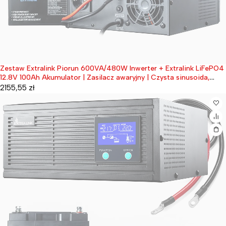
Zestaw Extralink Piorun 600VA/480W Inwerter + Extralink LiFePO4
Wyprzedane
12.8V 100Ah Akumulator | Zasilacz awaryjny | Czysta sinusoida,
napięcie akumulatora 12.8VDC + bezobsługowy
2155,55
zł