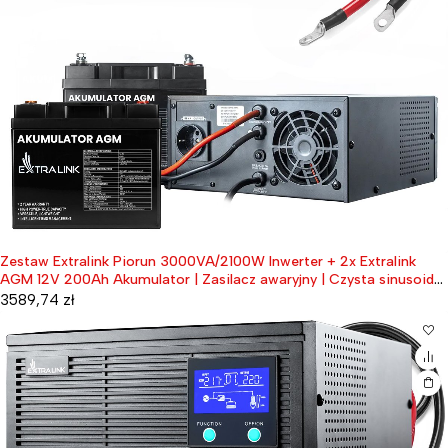
Zestaw Extralink Piorun 3000VA/2100W Inwerter + 2x Extralink
AGM 12V 200Ah Akumulator | Zasilacz awaryjny | Czysta sinusoida,
napięcie akumulatora 12VDC + bezobsługowy
3589,74
zł