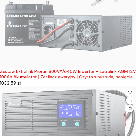
Zestaw Extralink Piorun 800VA/640W Inwerter + Extralink AGM 12V
Wyprzedane
100Ah Akumulator | Zasilacz awaryjny | Czysta sinusoida, napięcie
akumulatora 12VDC + bezobsługowy
1033,59
zł