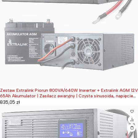
Zestaw Extralink Piorun 800VA/640W Inwerter + Extralink AGM 12V
Wyprzedane
65Ah Akumulator | Zasilacz awaryjny | Czysta sinusoida, napięcie
akumulatora 12VDC + bezobsługowy
835,05
zł