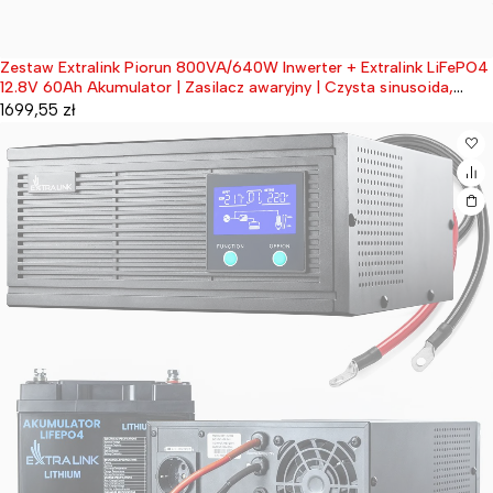
Zestaw Extralink Piorun 800VA/640W Inwerter + Extralink LiFePO4
Wyprzedane
12.8V 60Ah Akumulator | Zasilacz awaryjny | Czysta sinusoida,
napięcie akumulatora 12.8VDC + bezobsługowy
1699,55
zł