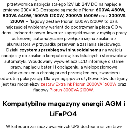
przetwornica napięcia stałego 12V lub 24V DC na napięcie
zmienne 230V AC. Dostępne są modele Piorun
600VA 480W,
800VA 640W, 1500VA 1200W, 2000VA 1600W
oraz
3000VA
2100W
– flagowy zestaw Piorun 1500VA 1200W to dziś
najczęściej wybierany wariant do podtrzymania pieca CO w
domu jednorodzinnym. Inwerter zaprojektowano z myślą o pracy
buforowej: automatycznie przełącza się na zasilanie z
akumulatora w przypadku przerwania zasilania sieciowego.
Dzięki
czystemu przebiegowi sinusoidalnemu
na wyjściu
nadaje się do zasilania komputerów, kas fiskalnych i sterowników
automatyki. Wbudowany wyświetlacz LCD informuje o stanie
pracy, napięciu baterii i obciążeniu, a wielopoziomowe
zabezpieczenia chronią przed przeciążeniem, zwarciem i
odwrotną polaryzacją. Dla wymagających użytkowników dostępny
jest też mocniejszy
zestaw Extralink Piorun 2000VA 1600W
oraz
flagowy
Piorun 3000VA 2100W
.
Kompatybilne magazyny energii AGM i
LiFePO4
W kategorii zasilaczy awaryjnych UPS dostępne są zestawy