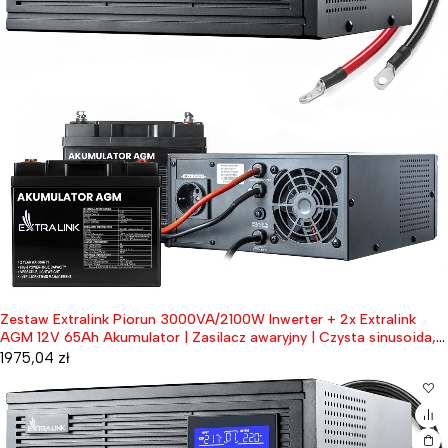
Zestaw Extralink Piorun 3000VA/2100W Inwerter + 2x Extralink
AGM 12V 65Ah Akumulator | Zasilacz awaryjny | Czysta sinusoida,
napięcie akumulatora 12VDC + bezobsługowy
1975,04
zł