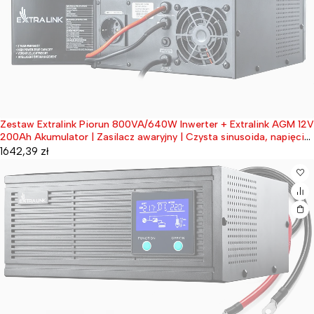
Zestaw Extralink Piorun 800VA/640W Inwerter + Extralink AGM 12V
Wyprzedane
200Ah Akumulator | Zasilacz awaryjny | Czysta sinusoida, napięcie
akumulatora 12VDC + bezobsługowy
1642,39
zł