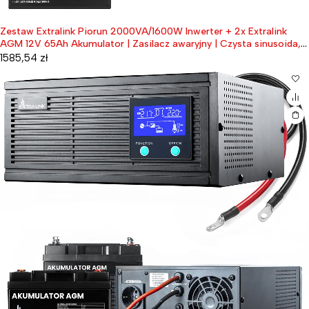
Zestaw Extralink Piorun 2000VA/1600W Inwerter + 2x Extralink
AGM 12V 65Ah Akumulator | Zasilacz awaryjny | Czysta sinusoida,
napięcie akumulatora 12VDC + bezobsługowy
1585,54
zł