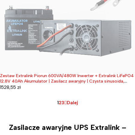
Zestaw Extralink Piorun 600VA/480W Inwerter + Extralink LiFePO4
Wyprzedane
12.8V 40Ah Akumulator | Zasilacz awaryjny | Czysta sinusoida,
napięcie akumulatora 12.8VDC + bezobsługowy
1528,55
zł
1
2
3
Dalej
Zasilacze awaryjne UPS Extralink –