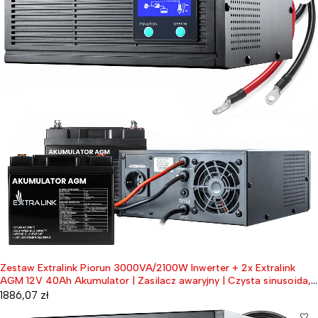
Zestaw Extralink Piorun 3000VA/2100W Inwerter + 2x Extralink
AGM 12V 40Ah Akumulator | Zasilacz awaryjny | Czysta sinusoida,
napięcie akumulatora 12VDC + bezobsługowy
1886,07
zł