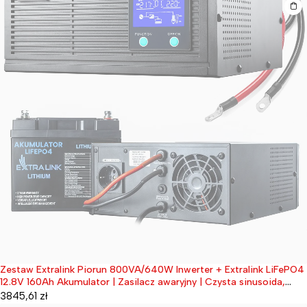
Zestaw Extralink Piorun 800VA/640W Inwerter + Extralink LiFePO4
Wyprzedane
12.8V 160Ah Akumulator | Zasilacz awaryjny | Czysta sinusoida,
napięcie akumulatora 12.8VDC + bezobsługowy
3845,61
zł