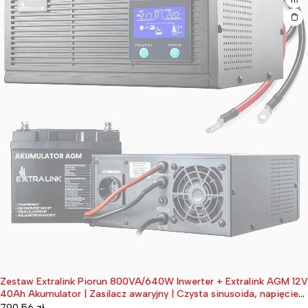
Zestaw Extralink Piorun 800VA/640W Inwerter + Extralink AGM 12V
Wyprzedane
40Ah Akumulator | Zasilacz awaryjny | Czysta sinusoida, napięcie
akumulatora 12VDC + bezobsługowy
790,56
zł