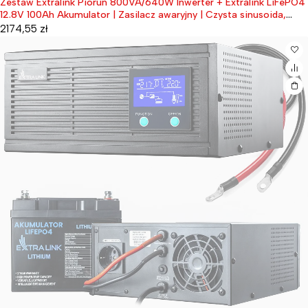
Zestaw Extralink Piorun 800VA/640W Inwerter + Extralink LiFePO4
Wyprzedane
12.8V 100Ah Akumulator | Zasilacz awaryjny | Czysta sinusoida,
napięcie akumulatora 12.8VDC + bezobsługowy
2174,55
zł