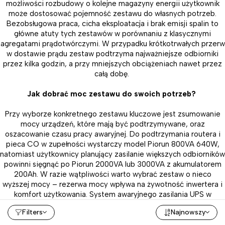
możliwości rozbudowy o kolejne magazyny energii użytkownik
może dostosować pojemność zestawu do własnych potrzeb.
Bezobsługowa praca, cicha eksploatacja i brak emisji spalin to
główne atuty tych zestawów w porównaniu z klasycznymi
agregatami prądotwórczymi. W przypadku krótkotrwałych przerw
w dostawie prądu zestaw podtrzyma najważniejsze odbiorniki
przez kilka godzin, a przy mniejszych obciążeniach nawet przez
całą dobę.
Jak dobrać moc zestawu do swoich potrzeb?
Przy wyborze konkretnego zestawu kluczowe jest zsumowanie
mocy urządzeń, które mają być podtrzymywane, oraz
oszacowanie czasu pracy awaryjnej. Do podtrzymania routera i
pieca CO w zupełności wystarczy model Piorun 800VA 640W,
natomiast użytkownicy planujący zasilanie większych odbiorników
powinni sięgnąć po Piorun 2000VA lub 3000VA z akumulatorem
200Ah. W razie wątpliwości warto wybrać zestaw o nieco
wyższej mocy – rezerwa mocy wpływa na żywotność inwertera i
komfort użytkowania. System awaryjnego zasilania UPS w
połączeniu z magazynami energii Extralink to niezawodne
Filters
Najnowszy
rozwiązanie zarówno do krótkotrwałych przerw, jak i dłuższych
awarii sieci.