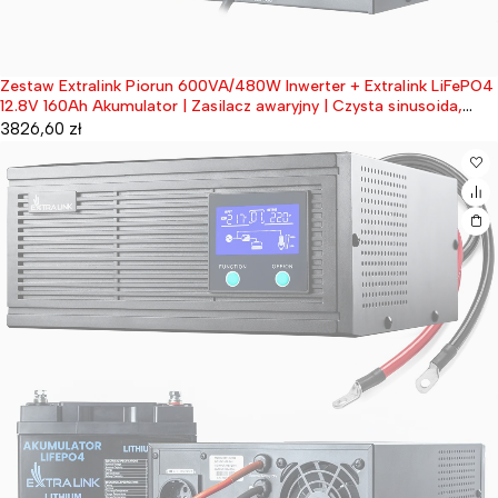
Zestaw Extralink Piorun 600VA/480W Inwerter + Extralink LiFePO4
Wyprzedane
12.8V 160Ah Akumulator | Zasilacz awaryjny | Czysta sinusoida,
napięcie akumulatora 12.8VDC + bezobsługowy
3826,60
zł