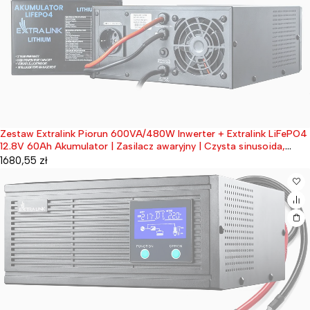
Zestaw Extralink Piorun 600VA/480W Inwerter + Extralink LiFePO4
Wyprzedane
12.8V 60Ah Akumulator | Zasilacz awaryjny | Czysta sinusoida,
napięcie akumulatora 12.8VDC + bezobsługowy
1680,55
zł