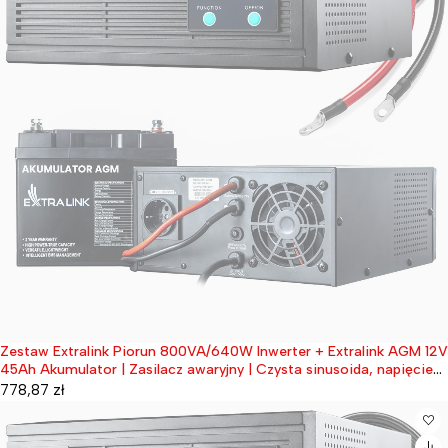
Zestaw Extralink Piorun 800VA/640W Inwerter + Extralink AGM 12V
Wyprzedane
45Ah Akumulator | Zasilacz awaryjny | Czysta sinusoida, napięcie
akumulatora 12VDC + bezobsługowy
778,87
zł