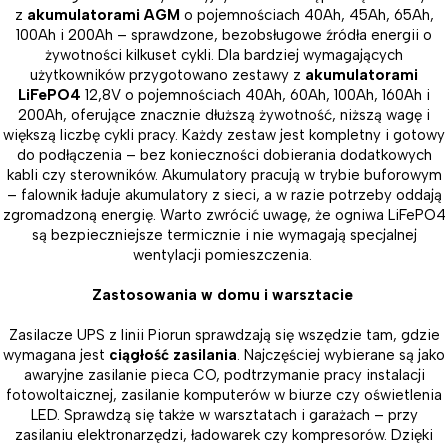
z
akumulatorami AGM
o pojemnościach 40Ah, 45Ah, 65Ah,
100Ah i 200Ah – sprawdzone, bezobsługowe źródła energii o
żywotności kilkuset cykli. Dla bardziej wymagających
użytkowników przygotowano zestawy z
akumulatorami
LiFePO4
12,8V o pojemnościach 40Ah, 60Ah, 100Ah, 160Ah i
200Ah, oferujące znacznie dłuższą żywotność, niższą wagę i
większą liczbę cykli pracy. Każdy zestaw jest kompletny i gotowy
do podłączenia – bez konieczności dobierania dodatkowych
kabli czy sterowników. Akumulatory pracują w trybie buforowym
– falownik ładuje akumulatory z sieci, a w razie potrzeby oddają
zgromadzoną energię. Warto zwrócić uwagę, że ogniwa LiFePO4
są bezpieczniejsze termicznie i nie wymagają specjalnej
wentylacji pomieszczenia.
Zastosowania w domu i warsztacie
Zasilacze UPS z linii Piorun sprawdzają się wszędzie tam, gdzie
wymagana jest
ciągłość zasilania
. Najczęściej wybierane są jako
awaryjne zasilanie pieca CO, podtrzymanie pracy instalacji
fotowoltaicznej, zasilanie komputerów w biurze czy oświetlenia
LED. Sprawdzą się także w warsztatach i garażach – przy
zasilaniu elektronarzędzi, ładowarek czy kompresorów. Dzięki