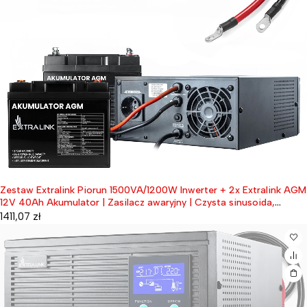
Zestaw Extralink Piorun 1500VA/1200W Inwerter + 2x Extralink AGM
12V 40Ah Akumulator | Zasilacz awaryjny | Czysta sinusoida,
napięcie akumulatora 12VDC + bezobsługowy
1411,07
zł