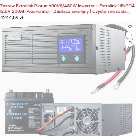
Zestaw Extralink Piorun 600VA/480W Inwerter + Extralink LiFePO4
Wyprzedane
12.8V 200Ah Akumulator | Zasilacz awaryjny | Czysta sinusoida,
napięcie akumulatora 12.8VDC + bezobsługowy
4244,59
zł