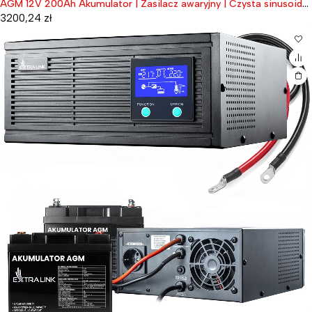
AGM 12V 200Ah Akumulator | Zasilacz awaryjny | Czysta sinusoida,
napięcie akumulatora 12VDC + bezobsługowy
3200,24
zł