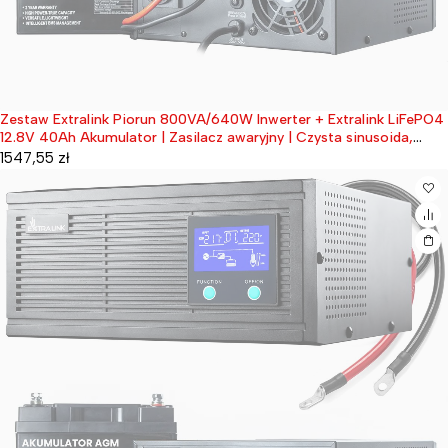
Zestaw Extralink Piorun 800VA/640W Inwerter + Extralink LiFePO4
Wyprzedane
12.8V 40Ah Akumulator | Zasilacz awaryjny | Czysta sinusoida,
napięcie akumulatora 12.8VDC + bezobsługowy
1547,55
zł