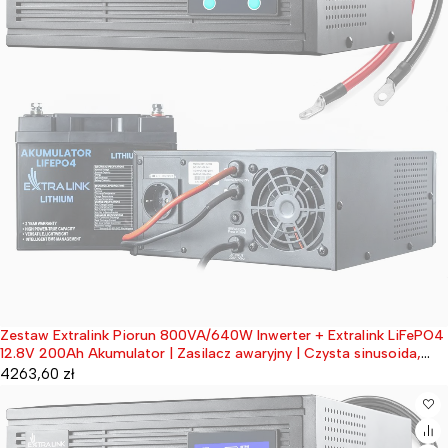
Zestaw Extralink Piorun 800VA/640W Inwerter + Extralink LiFePO4
Wyprzedane
12.8V 200Ah Akumulator | Zasilacz awaryjny | Czysta sinusoida,
napięcie akumulatora 12.8VDC + bezobsługowy
4263,60
zł