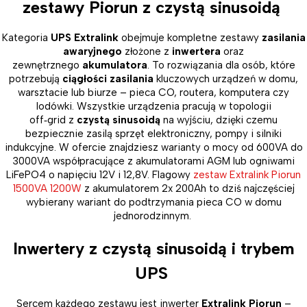
zestawy Piorun z czystą sinusoidą
Kategoria
UPS Extralink
obejmuje kompletne zestawy
zasilania
awaryjnego
złożone z
inwertera
oraz
zewnętrznego
akumulatora
. To rozwiązania dla osób, które
potrzebują
ciągłości zasilania
kluczowych urządzeń w domu,
warsztacie lub biurze – pieca CO, routera, komputera czy
lodówki. Wszystkie urządzenia pracują w topologii
off
‑
grid z
czystą sinusoidą
na wyjściu, dzięki czemu
bezpiecznie zasilą sprzęt elektroniczny, pompy i silniki
indukcyjne. W ofercie znajdziesz warianty o mocy od 600VA do
3000VA współpracujące z akumulatorami AGM lub ogniwami
LiFePO4 o napięciu 12V i 12,8V. Flagowy
zestaw Extralink Piorun
1500VA 1200W
z akumulatorem 2x 200Ah to dziś najczęściej
wybierany wariant do podtrzymania pieca CO w domu
jednorodzinnym.
Inwertery z czystą sinusoidą i trybem
UPS
Sercem każdego zestawu jest inwerter
Extralink Piorun
–