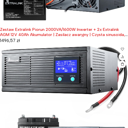
Zestaw Extralink Piorun 2000VA/1600W Inwerter + 2x Extralink
AGM 12V 40Ah Akumulator | Zasilacz awaryjny | Czysta sinusoida,
napięcie akumulatora 12VDC + bezobsługowy
1496,57
zł