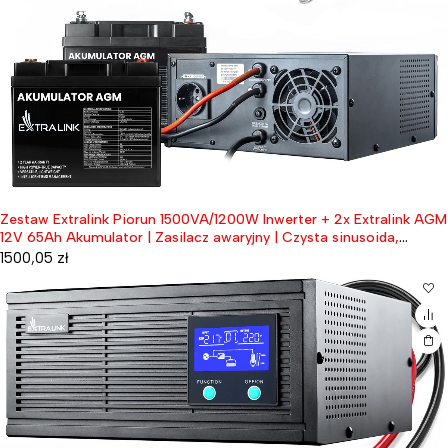
Zestaw Extralink Piorun 1500VA/1200W Inwerter + 2x Extralink AGM
12V 65Ah Akumulator | Zasilacz awaryjny | Czysta sinusoida,
napięcie akumulatora 12VDC + bezobsługowy
1500,05
zł