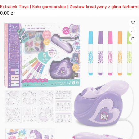
Extralink Toys | Koło garncarskie | Zestaw kreatywny z glina farbami
Wyprzedane
0,00
zł