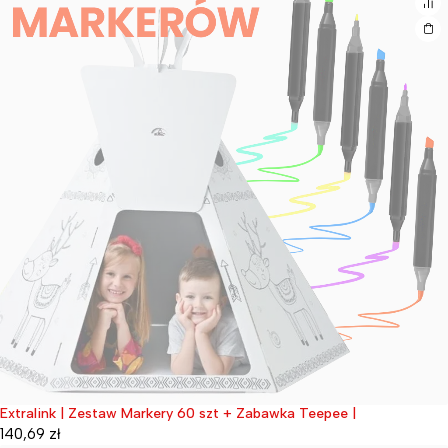
Extralink | Zestaw Markery 60 szt + Zabawka Teepee |
Wyprzedane
140,69
zł