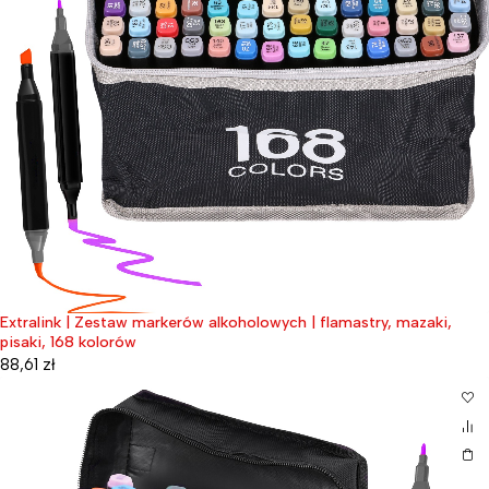
Extralink | Zestaw markerów alkoholowych | flamastry, mazaki,
pisaki, 168 kolorów
88,61
zł