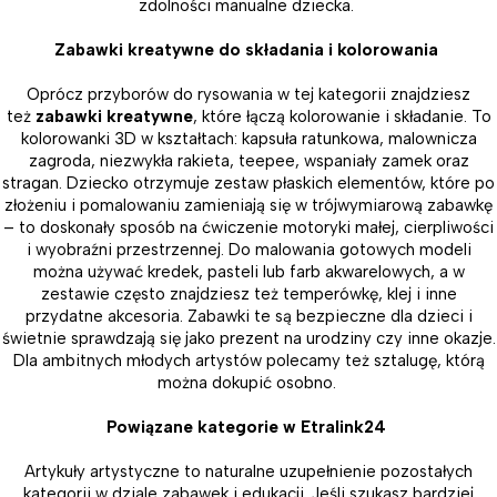
zdolności manualne dziecka.
Zabawki kreatywne do składania i kolorowania
Oprócz przyborów do rysowania w tej kategorii znajdziesz
też
zabawki kreatywne
, które łączą kolorowanie i składanie. To
kolorowanki 3D w kształtach: kapsuła ratunkowa, malownicza
zagroda, niezwykła rakieta, teepee, wspaniały zamek oraz
stragan. Dziecko otrzymuje zestaw płaskich elementów, które po
złożeniu i pomalowaniu zamieniają się w trójwymiarową zabawkę
– to doskonały sposób na ćwiczenie motoryki małej, cierpliwości
i wyobraźni przestrzennej. Do malowania gotowych modeli
można używać kredek, pasteli lub farb akwarelowych, a w
zestawie często znajdziesz też temperówkę, klej i inne
przydatne akcesoria. Zabawki te są bezpieczne dla dzieci i
świetnie sprawdzają się jako prezent na urodziny czy inne okazje.
Dla ambitnych młodych artystów polecamy też sztalugę, którą
można dokupić osobno.
Powiązane kategorie w Etralink24
Artykuły artystyczne to naturalne uzupełnienie pozostałych
kategorii w dziale zabawek i edukacji. Jeśli szukasz bardziej