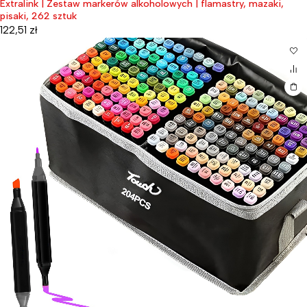
Extralink | Zestaw markerów alkoholowych | flamastry, mazaki,
pisaki, 262 sztuk
122,51
zł