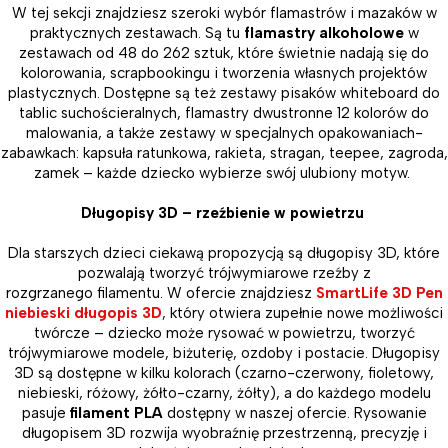
W tej sekcji znajdziesz szeroki wybór flamastrów i mazaków w
praktycznych zestawach. Są tu
flamastry alkoholowe
w
zestawach od 48 do 262 sztuk, które świetnie nadają się do
kolorowania, scrapbookingu i tworzenia własnych projektów
plastycznych. Dostępne są też zestawy pisaków whiteboard do
tablic suchościeralnych, flamastry dwustronne 12 kolorów do
malowania, a także zestawy w specjalnych opakowaniach-
zabawkach: kapsuła ratunkowa, rakieta, stragan, teepee, zagroda,
zamek – każde dziecko wybierze swój ulubiony motyw.
Długopisy 3D – rzeźbienie w powietrzu
Dla starszych dzieci ciekawą propozycją są długopisy 3D, które
pozwalają tworzyć trójwymiarowe rzeźby z
rozgrzanego filamentu. W ofercie znajdziesz
SmartLife 3D Pen
niebieski długopis 3D
, który otwiera zupełnie nowe możliwości
twórcze – dziecko może rysować w powietrzu, tworzyć
trójwymiarowe modele, biżuterię, ozdoby i postacie. Długopisy
3D są dostępne w kilku kolorach (czarno-czerwony, fioletowy,
niebieski, różowy, żółto-czarny, żółty), a do każdego modelu
pasuje
filament PLA
dostępny w naszej ofercie. Rysowanie
długopisem 3D rozwija wyobraźnię przestrzenną, precyzję i