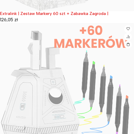
Extralink | Zestaw Markery 60 szt + Zabawka Zagroda |
Wyprzedane
126,05
zł