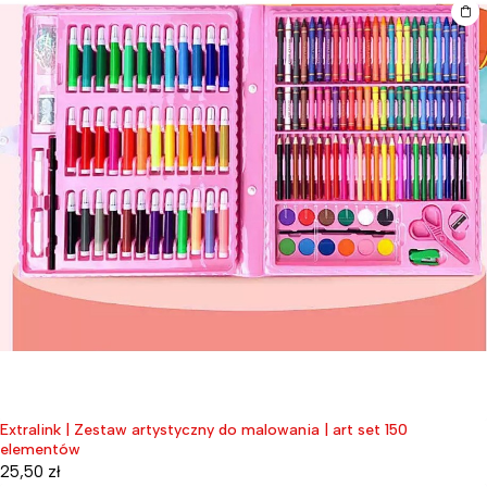
Extralink | Zestaw artystyczny do malowania | art set 150
elementów
25,50
zł