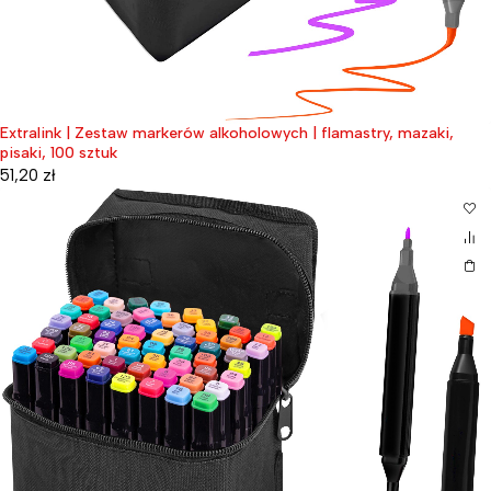
Extralink | Zestaw markerów alkoholowych | flamastry, mazaki,
pisaki, 100 sztuk
51,20
zł