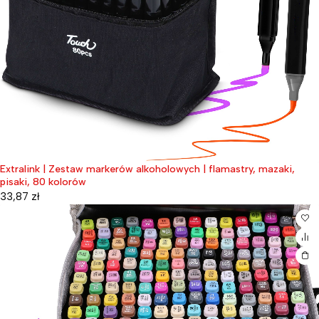
Extralink | Zestaw markerów alkoholowych | flamastry, mazaki,
pisaki, 80 kolorów
33,87
zł