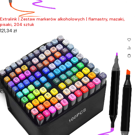
Extralink | Zestaw markerów alkoholowych | flamastry, mazaki,
pisaki, 204 sztuk
121,34
zł