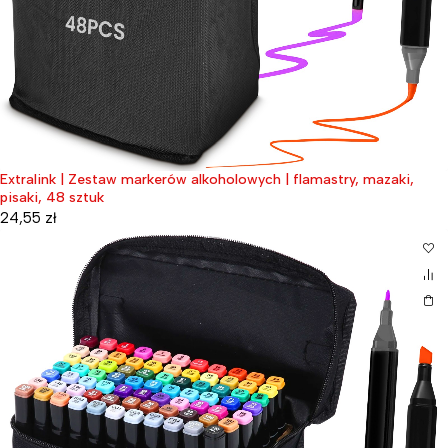
Extralink | Zestaw markerów alkoholowych | flamastry, mazaki,
pisaki, 48 sztuk
24,55
zł