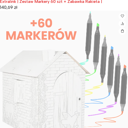
Extralink | Zestaw Markery 60 szt + Zabawka Rakieta |
Wyprzedane
140,69
zł