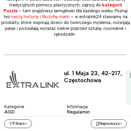
tradycyjnych pomocy plastycznych, zajrzyj do
kategorii
Puzzle
– tam znajdziesz łamigłówki dla każdego wieku. Poznaj
też
naszą historię i filozofię marki
– w extralink24 stawiamy na
produkty, które inspirują dzieci do twórczego myślenia, rozwijają
pasje i pozwalają wyrażać siebie poprzez sztukę, rysowanie i
rękodzieło.
ul. 1 Maja 23, 42-217,
Częstochowa
Kategorie
Informacja
AGD
Regulamin
Mama i dziecko
Polityka prywatności
Filters
Najnowszy
Dom i ogród
Dostawa