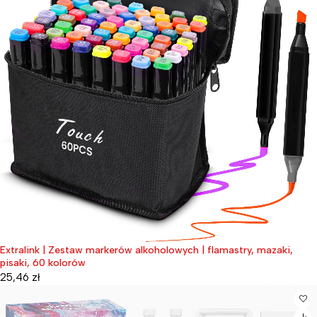
Extralink | Zestaw markerów alkoholowych | flamastry, mazaki,
pisaki, 60 kolorów
25,46
zł