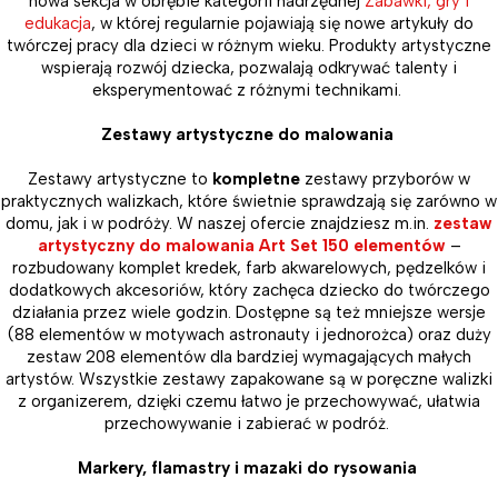
nowa sekcja w obrębie kategorii nadrzędnej
Zabawki, gry i
edukacja
, w której regularnie pojawiają się nowe artykuły do
twórczej pracy dla dzieci w różnym wieku. Produkty artystyczne
wspierają rozwój dziecka, pozwalają odkrywać talenty i
eksperymentować z różnymi technikami.
Zestawy artystyczne do malowania
Zestawy artystyczne to
kompletne
zestawy przyborów w
praktycznych walizkach, które świetnie sprawdzają się zarówno w
domu, jak i w podróży. W naszej ofercie znajdziesz m.in.
zestaw
artystyczny do malowania Art Set 150 elementów
–
rozbudowany komplet kredek, farb akwarelowych, pędzelków i
dodatkowych akcesoriów, który zachęca dziecko do twórczego
działania przez wiele godzin. Dostępne są też mniejsze wersje
(88 elementów w motywach astronauty i jednorożca) oraz duży
zestaw 208 elementów dla bardziej wymagających małych
artystów. Wszystkie zestawy zapakowane są w poręczne walizki
z organizerem, dzięki czemu łatwo je przechowywać, ułatwia
przechowywanie i zabierać w podróż.
Markery, flamastry i mazaki do rysowania