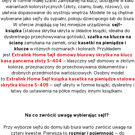
sejfy w formie małej szafki zamykanej na klucz, dostępne w kilku
wariantach kolorystycznych (złoty, czarny, biały, różowy), co
ułatwia dopasowanie do wystroju wnętrza. Modele te są chętnie
wybierane jako sejfy do sypialni, pokoju dziecięcego lub do biura.
W ofercie znajdują się też mniejsze urządzenia:
sejf-
książka
(stalowa skrytka ukryta w okładce książki, idealna do
dyskretnego przechowywania gotówki),
szafka na klucze na
ścianę
zamykana na zamek, oraz
kasetki na pieniądze i
klucze
w różnych rozmiarach i kolorach. Przykładem
jest
Extralink Home Sejf domowy biurowy skrytka na klucz
kasa pancerna złoty S-404
– klasyczny sejf domowy w złotym
kolorze, przeznaczony do przechowywania dokumentów i
drobnych przedmiotów wartościowych. Osobny model
to
Extralink Home Sejf książka kasetka na pieniądze stalowa
skrytka klucze S-405
– sejf ukryty w formie książki, dyskretny i
łatwy do ustawienia na półce między innymi książkami.
Na co zwrócić uwagę wybierając sejf?
Przy wyborze sejfu do domu lub biura warto zwrócić uwagę na
cztery kwestie. Pierwsza to
rozmiar i pojemność
– do