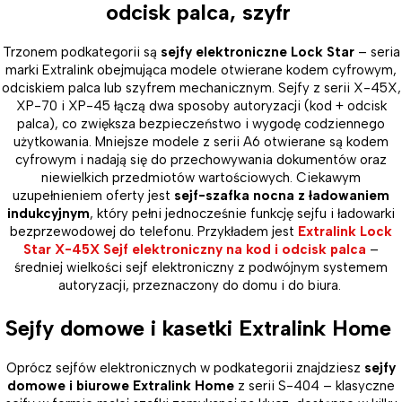
odcisk palca, szyfr
Trzonem podkategorii są
sejfy elektroniczne Lock Star
– seria
marki Extralink obejmująca modele otwierane kodem cyfrowym,
odciskiem palca lub szyfrem mechanicznym. Sejfy z serii X-45X,
XP-70 i XP-45 łączą dwa sposoby autoryzacji (kod + odcisk
palca), co zwiększa bezpieczeństwo i wygodę codziennego
użytkowania. Mniejsze modele z serii A6 otwierane są kodem
cyfrowym i nadają się do przechowywania dokumentów oraz
niewielkich przedmiotów wartościowych. Ciekawym
uzupełnieniem oferty jest
sejf-szafka nocna z ładowaniem
indukcyjnym
, który pełni jednocześnie funkcję sejfu i ładowarki
bezprzewodowej do telefonu. Przykładem jest
Extralink Lock
Star X-45X Sejf elektroniczny na kod i odcisk palca
–
średniej wielkości sejf elektroniczny z podwójnym systemem
autoryzacji, przeznaczony do domu i do biura.
Sejfy domowe i kasetki Extralink Home
Oprócz sejfów elektronicznych w podkategorii znajdziesz
sejfy
domowe i biurowe Extralink Home
z serii S-404 – klasyczne