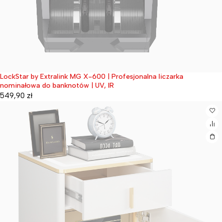
LockStar by Extralink MG X-600 | Profesjonalna liczarka
Wyprzedane
nominałowa do banknotów | UV, IR
549,90
zł