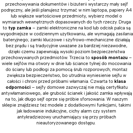
przechowywania dokumentów i biżuterii wystarczy mały sejf
podręczny, ale jeśli planujesz trzymać w nim laptopa, papiery A4
lub większe wartościowe przedmioty, wybierz model o
wymiarach wewnętrznych dopasowanych do tych rzeczy. Druga
to
typ zamka
– zamki elektroniczne na kod lub odcisk palca są
wygodniejsze w codziennym użytkowaniu, ale wymagają zasilania
bateryjnego; zamki kluczowe i szyfrowo-mechaniczne działają
bez prądu i są tradycyjnie uważane za bardziej niezawodne,
dzięki czemu zapewniają wysoki poziom bezpieczeństwa
przechowywanych przedmiotów. Trzecia to
sposób montażu
–
wiele sejfów ma otwory w dnie lub ściance tylnej do mocowania
do ściany lub podłogi za pomocą śrub rozporowych; montaż
zwiększa bezpieczeństwo, bo utrudnia wyniesienie sejfu w
całości i chroni przed próbami włamania. Czwarta to
klasa
odporności
– sejfy domowe zazwyczaj nie mają certyfikatu
antywłamaniowego, ale grubość ścianek i jakość zamka wpływają
na to, jak długo sejf oprze się próbie sforsowania. W naszym
sklepie znajdziesz też modele z dodatkowymi funkcjami, takimi
jak ładowanie indukcyjne, cichy alarm czy system
antykradzieżowy uruchamiający się przy próbach
nieautoryzowanego dostępu.