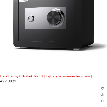
LockStar by Extralink M-30 | Sejf szyfrowo-mechaniczny |
499,00
zł