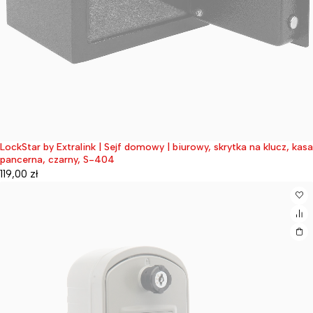
LockStar by Extralink | Sejf domowy | biurowy, skrytka na klucz, kasa
Wyprzedane
pancerna, czarny, S-404
119,00
zł