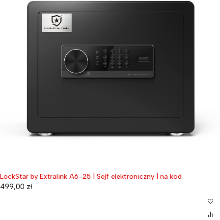
LockStar by Extralink A6-25 | Sejf elektroniczny | na kod
499,00
zł