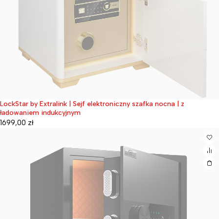
LockStar by Extralink | Sejf elektroniczny szafka nocna | z
Wyprzedane
ładowaniem indukcyjnym
1699,00
zł