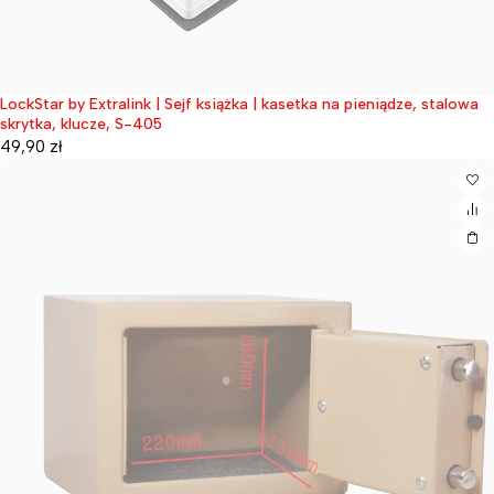
LockStar by Extralink | Sejf książka | kasetka na pieniądze, stalowa
Wyprzedane
skrytka, klucze, S-405
49,90
zł