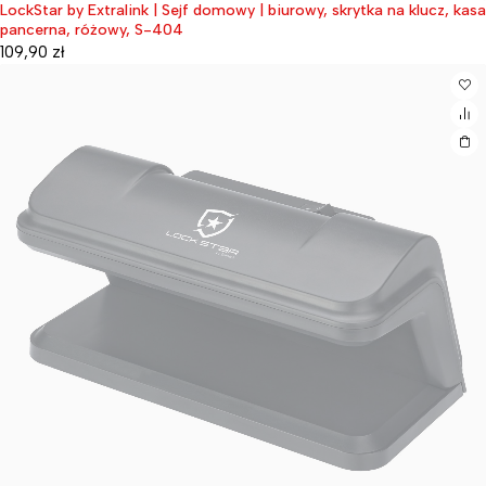
LockStar by Extralink | Sejf domowy | biurowy, skrytka na klucz, kasa
pancerna, różowy, S-404
109,90
zł