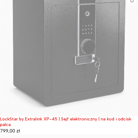
LockStar by Extralink XP-45 | Sejf elektroniczny | na kod i odcisk
Wyprzedane
palca
799,00
zł