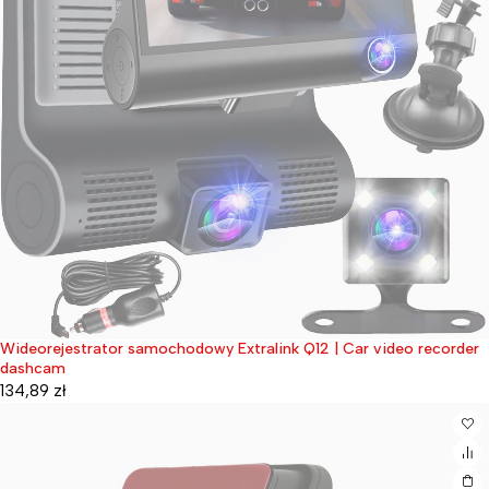
Wideorejestrator samochodowy Extralink Q12 | Car video recorder
Wyprzedane
dashcam
134,89
zł