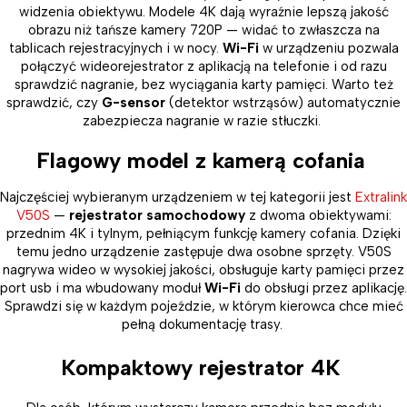
widzenia obiektywu. Modele 4K dają wyraźnie lepszą jakość
obrazu niż tańsze kamery 720P — widać to zwłaszcza na
tablicach rejestracyjnych i w nocy.
Wi-Fi
w urządzeniu pozwala
połączyć wideorejestrator z aplikacją na telefonie i od razu
sprawdzić nagranie, bez wyciągania karty pamięci. Warto też
sprawdzić, czy
G-sensor
(detektor wstrząsów) automatycznie
zabezpiecza nagranie w razie stłuczki.
Flagowy model z kamerą cofania
Najczęściej wybieranym urządzeniem w tej kategorii jest
Extralink
V50S
—
rejestrator samochodowy
z dwoma obiektywami:
przednim 4K i tylnym, pełniącym funkcję kamery cofania. Dzięki
temu jedno urządzenie zastępuje dwa osobne sprzęty. V50S
nagrywa wideo w wysokiej jakości, obsługuje karty pamięci przez
port usb i ma wbudowany moduł
Wi-Fi
do obsługi przez aplikację.
Sprawdzi się w każdym pojeździe, w którym kierowca chce mieć
pełną dokumentację trasy.
Kompaktowy rejestrator 4K