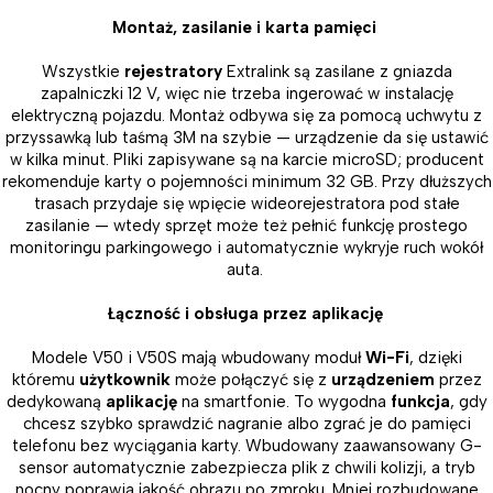
Montaż, zasilanie i karta pamięci
Wszystkie
rejestratory
Extralink są zasilane z gniazda
zapalniczki 12 V, więc nie trzeba ingerować w instalację
elektryczną pojazdu. Montaż odbywa się za pomocą uchwytu z
przyssawką lub taśmą 3M na szybie — urządzenie da się ustawić
w kilka minut. Pliki zapisywane są na karcie microSD; producent
rekomenduje karty o pojemności minimum 32 GB. Przy dłuższych
trasach przydaje się wpięcie wideorejestratora pod stałe
zasilanie — wtedy sprzęt może też pełnić funkcję prostego
monitoringu parkingowego i automatycznie wykryje ruch wokół
auta.
Łączność i obsługa przez aplikację
Modele V50 i V50S mają wbudowany moduł
Wi-Fi
, dzięki
któremu
użytkownik
może połączyć się z
urządzeniem
przez
dedykowaną
aplikację
na smartfonie. To wygodna
funkcja
, gdy
chcesz szybko sprawdzić nagranie albo zgrać je do pamięci
telefonu bez wyciągania karty. Wbudowany zaawansowany G-
sensor automatycznie zabezpiecza plik z chwili kolizji, a tryb
nocny poprawia jakość obrazu po zmroku. Mniej rozbudowane