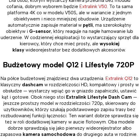
Dla osób, którym wystarczy kamera przednia bez modułu
cofania, dobrym wyborem będzie
Extralink V50
. To ta sama
platforma 4K co w modelu V50S, ale w wariancie z jednym
obiektywem i nieco mniejszej obudowie. Urządzenie
automatycznie zapisuje materiał w
pętli
, ma szerokokątny
obiektyw i
G-sensor
, który reaguje na nagłe hamowanie lub
uderzenie. W codziennej eksploatacji to wystarczający sprzęt dla
kierowcy, który chce mieć prosty, ale
wysokiej
klasy
wideorejestrator bez dodatkowych akcesoriów.
Budżetowy model Q12 i Lifestyle 720P
Na półce budżetowej znajdziesz dwa urządzenia.
Extralink Q12
to
klasyczny
dashcam
w rozdzielczości HD, kompaktowy i prosty w
obsłudze — wystarczy wpiąć go w gniazdo zapalniczki, ustawić
kąt i gotowe. Obok niego stoi
Extralink Lifestyle Dash Cam
—
jeszcze prostszy model w rozdzielczości 720p, skierowany do
użytkowników, którzy szukają podstawowego zapisu trasy bez
rozbudowanej funkcji łączności. Ten wariant dobrze sprawdza się
też w roli dodatkowej kamery w aucie flotowym. Oba modele
dobrze sprawdzają się jako pierwszy wideorejestrator albo
zapasowa
kamera samochodowa
do drugiego auta w rodzinie.