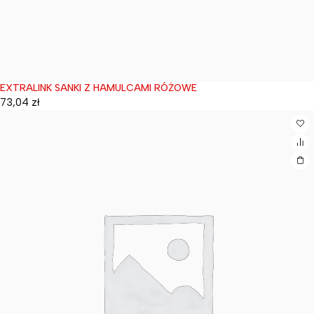
EXTRALINK SANKI Z HAMULCAMI RÓŻOWE
Wyprzedane
73,04
zł