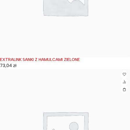
EXTRALINK SANKI Z HAMULCAMI ZIELONE
Wyprzedane
73,04
zł