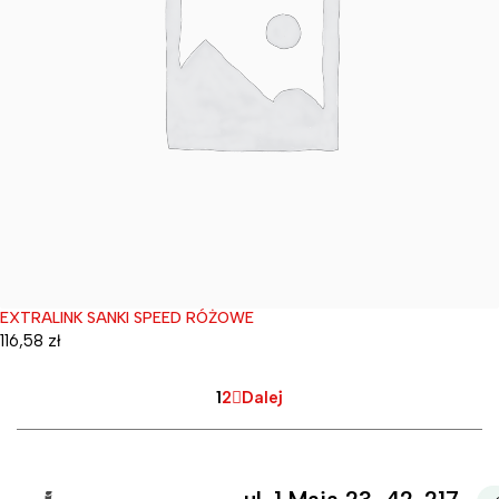
EXTRALINK SANKI SPEED RÓŻOWE
Wyprzedane
116,58
zł
1
2
Dalej
ul. 1 Maja 23, 42-217,