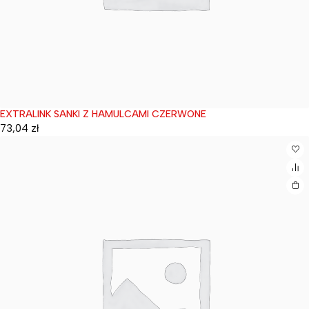
EXTRALINK SANKI Z HAMULCAMI CZERWONE
Wyprzedane
73,04
zł