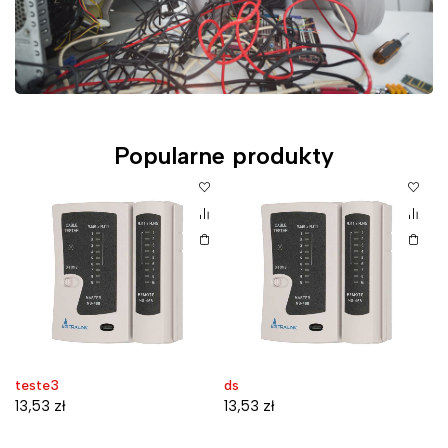
Popularne produkty
teste3
ds
D
W
13,53
zł
13,53
zł
7