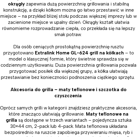
okrągły
zapewnia dużą powierzchnię grillowania i stabilną
konstrukcję, a dzięki kółkom można go łatwo przestawić w inne
miejsce – na przykład bliżej stołu podczas większej imprezy lub w
zacienione miejsce w upalny dzień. Okrągły kształt ułatwia
równomierne rozprowadzanie ciepła, co przekłada się na lepszy
smak potraw.
Dla osób ceniących prostokątną powierzchnię rusztu
przygotowano
Extralink Home GL-624 grill na kółkach
– to
model o klasycznej formie, który świetnie sprawdza się w
codziennym użytkowaniu. Duża powierzchnia grillowania pozwala
przygotować posiłek dla większej grupy, a kółka ułatwiają
przestawianie bez konieczności podnoszenia ciężkiego sprzętu.
Akcesoria do grilla – maty teflonowe i szczotka do
czyszczenia
Oprócz samych grilli w kategorii znajdziesz praktyczne akcesoria,
które znacząco ułatwiają grillowanie.
Maty teflonowe na
grilla
są dostępne w trzech wariantach – pojedyncza sztuka
30×44 cm, 2-pack lub 4-pack. Mata teflonowa układana
bezpośrednio na ruszcie zapobiega przywieraniu mięsa, ryb i