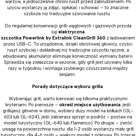
warzyw, a jednocześnie chroni ruszt przed zabrudzeniem. Po
użyciu wystarczy ją zdjąć, opłukać i schować – to znacznie
szybsze niż tradycyjne szorowanie rusztu.
Do regularnej konserwacji grilli węglowych i gazowych przyda
się
elektryczna
szczotka Powerlink by Extralink CleanGrill 360
z ładowaniem
przez USB-C. To urządzenie, dzięki obrotowej głowicy, czyści
ruszt szybciej i dokładniej niż tradycyjne szczotki ręczne, a
wbudowany akumulator eliminuje konieczność wymiany baterii.
Sprawdza się zwłaszcza w sezonie, gdy grill jest używany kilka
razy w tygodniu i wymaga szybkiego czyszczenia między
sesjami.
Porady dotyczące wyboru grilla
Wybierając grill, warto kierować się kilkoma praktycznymi
kryteriami. Po pierwsze –
określ miejsce użytkowania
: jeśli
grillujesz głównie w domu, wybierz duży model na kółkach (GL-
603 lub GL-624), jeśli zabierasz sprzęt w podróż – postaw na
model turystyczny (GL-640 lub Flamenco). Po drugie – zwróć
uwagę na powierzchnię rusztu: dla 1-2 osób wystarczy mały grill
turystyczny, dla 4-6 osób – większy model z pokrywą. Po trzecie