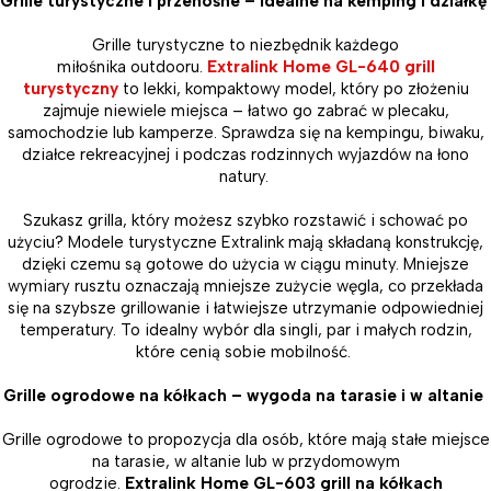
Grille turystyczne i przenośne – idealne na kemping i działkę
Grille turystyczne to niezbędnik każdego
miłośnika outdooru.
Extralink Home GL-640 grill
turystyczny
to lekki, kompaktowy model, który po złożeniu
zajmuje niewiele miejsca – łatwo go zabrać w plecaku,
samochodzie lub kamperze. Sprawdza się na kempingu, biwaku,
działce rekreacyjnej i podczas rodzinnych wyjazdów na łono
natury.
Szukasz grilla, który możesz szybko rozstawić i schować po
użyciu? Modele turystyczne Extralink mają składaną konstrukcję,
dzięki czemu są gotowe do użycia w ciągu minuty. Mniejsze
wymiary rusztu oznaczają mniejsze zużycie węgla, co przekłada
się na szybsze grillowanie i łatwiejsze utrzymanie odpowiedniej
temperatury. To idealny wybór dla singli, par i małych rodzin,
które cenią sobie mobilność.
Grille ogrodowe na kółkach – wygoda na tarasie i w altanie
Grille ogrodowe to propozycja dla osób, które mają stałe miejsce
na tarasie, w altanie lub w przydomowym
ogrodzie.
Extralink Home GL-603 grill na kółkach