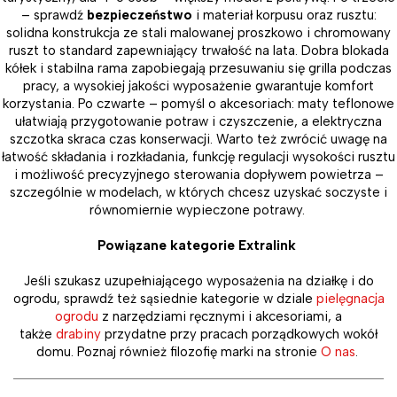
– sprawdź
bezpieczeństwo
i materiał korpusu oraz rusztu:
solidna konstrukcja ze stali malowanej proszkowo i chromowany
ruszt to standard zapewniający trwałość na lata. Dobra blokada
kółek i stabilna rama zapobiegają przesuwaniu się grilla podczas
pracy, a wysokiej jakości wyposażenie gwarantuje komfort
korzystania. Po czwarte – pomyśl o akcesoriach: maty teflonowe
ułatwiają przygotowanie potraw i czyszczenie, a elektryczna
szczotka skraca czas konserwacji. Warto też zwrócić uwagę na
łatwość składania i rozkładania, funkcję regulacji wysokości rusztu
i możliwość precyzyjnego sterowania dopływem powietrza –
szczególnie w modelach, w których chcesz uzyskać soczyste i
równomiernie wypieczone potrawy.
Powiązane kategorie Extralink
Jeśli szukasz uzupełniającego wyposażenia na działkę i do
ogrodu, sprawdź też sąsiednie kategorie w dziale
pielęgnacja
ogrodu
z narzędziami ręcznymi i akcesoriami, a
także
drabiny
przydatne przy pracach porządkowych wokół
domu. Poznaj również filozofię marki na stronie
O nas
.