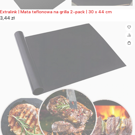
Extralink | Mata teflonowa na grilla 2-pack | 30 x 44 cm
Wyprzedane
3,44
zł