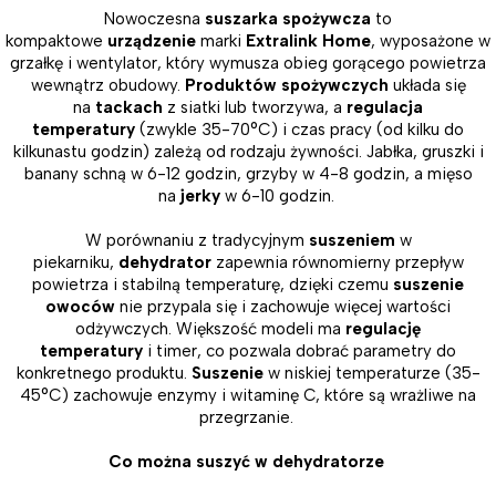
Nowoczesna
suszarka spożywcza
to
kompaktowe
urządzenie
marki
Extralink Home
, wyposażone w
grzałkę i wentylator, który wymusza obieg gorącego powietrza
wewnątrz obudowy.
Produktów spożywczych
układa się
na
tackach
z siatki lub tworzywa, a
regulacja
temperatury
(zwykle 35-70°C) i czas pracy (od kilku do
kilkunastu godzin) zależą od rodzaju żywności. Jabłka, gruszki i
banany schną w 6-12 godzin, grzyby w 4-8 godzin, a mięso
na
jerky
w 6-10 godzin.
W porównaniu z tradycyjnym
suszeniem
w
piekarniku,
dehydrator
zapewnia równomierny przepływ
powietrza i stabilną temperaturę, dzięki czemu
suszenie
owoców
nie przypala się i zachowuje więcej wartości
odżywczych. Większość modeli ma
regulację
temperatury
i timer, co pozwala dobrać parametry do
konkretnego produktu.
Suszenie
w niskiej temperaturze (35-
45°C) zachowuje enzymy i witaminę C, które są wrażliwe na
przegrzanie.
Co można suszyć w dehydratorze