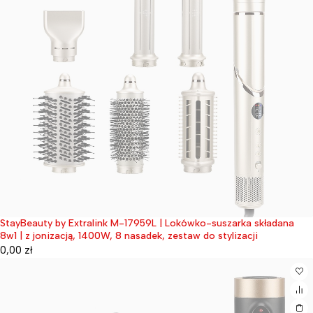
StayBeauty by Extralink M-17959L | Lokówko-suszarka składana
Wyprzedane
8w1 | z jonizacją, 1400W, 8 nasadek, zestaw do stylizacji
0,00
zł