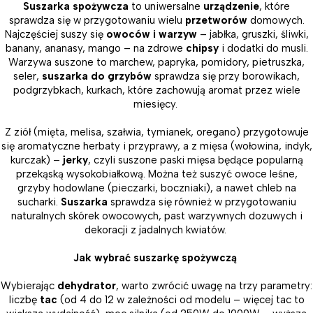
Suszarka spożywcza
to uniwersalne
urządzenie
, które
sprawdza się w przygotowaniu wielu
przetworów
domowych.
Najczęściej suszy się
owoców i warzyw
– jabłka, gruszki, śliwki,
banany, ananasy, mango – na zdrowe
chipsy
i dodatki do musli.
Warzywa suszone to marchew, papryka, pomidory, pietruszka,
seler,
suszarka do grzybów
sprawdza się przy borowikach,
podgrzybkach, kurkach, które zachowują aromat przez wiele
miesięcy.
Z ziół (mięta, melisa, szałwia, tymianek, oregano) przygotowuje
się aromatyczne herbaty i przyprawy, a z mięsa (wołowina, indyk,
kurczak) –
jerky
, czyli suszone paski mięsa będące popularną
przekąską wysokobiałkową. Można też suszyć owoce leśne,
grzyby hodowlane (pieczarki, boczniaki), a nawet chleb na
sucharki.
Suszarka
sprawdza się również w przygotowaniu
naturalnych skórek owocowych, past warzywnych dozuwych i
dekoracji z jadalnych kwiatów.
Jak wybrać suszarkę spożywczą
Wybierając
dehydrator
, warto zwrócić uwagę na trzy parametry:
liczbę
tac
(od 4 do 12 w zależności od modelu – więcej tac to