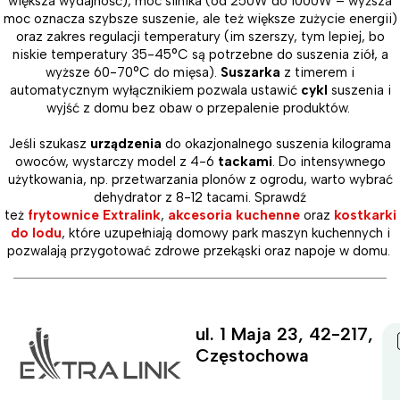
większa wydajność), moc silnika (od 250W do 1000W – wyższa
moc oznacza szybsze suszenie, ale też większe zużycie energii)
oraz zakres regulacji temperatury (im szerszy, tym lepiej, bo
niskie temperatury 35-45°C są potrzebne do suszenia ziół, a
wyższe 60-70°C do mięsa).
Suszarka
z timerem i
automatycznym wyłącznikiem pozwala ustawić
cykl
suszenia i
wyjść z domu bez obaw o przepalenie produktów.
Jeśli szukasz
urządzenia
do okazjonalnego suszenia kilograma
owoców, wystarczy model z 4-6
tackami
. Do intensywnego
użytkowania, np. przetwarzania plonów z ogrodu, warto wybrać
dehydrator z 8-12 tacami. Sprawdź
też
frytownice Extralink
,
akcesoria kuchenne
oraz
kostkarki
do lodu
, które uzupełniają domowy park maszyn kuchennych i
pozwalają przygotować zdrowe przekąski oraz napoje w domu.
ul. 1 Maja 23, 42-217,
Częstochowa