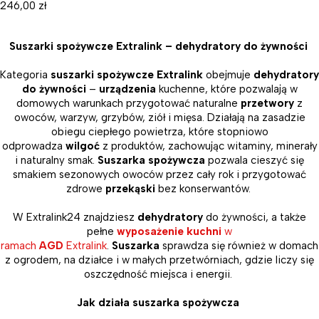
246,00
zł
Suszarki spożywcze Extralink – dehydratory do żywności
Kategoria
suszarki spożywcze Extralink
obejmuje
dehydratory
do żywności
–
urządzenia
kuchenne, które pozwalają w
domowych warunkach przygotować naturalne
przetwory
z
owoców, warzyw, grzybów, ziół i mięsa. Działają na zasadzie
obiegu ciepłego powietrza, które stopniowo
odprowadza
wilgoć
z produktów, zachowując witaminy, minerały
i naturalny smak.
Suszarka spożywcza
pozwala cieszyć się
smakiem sezonowych owoców przez cały rok i przygotować
zdrowe
przekąski
bez konserwantów.
W Extralink24 znajdziesz
dehydratory
do żywności, a także
pełne
wyposażenie kuchni
w
ramach
AGD
Extralink
.
Suszarka
sprawdza się również w domach
z ogrodem, na działce i w małych przetwórniach, gdzie liczy się
oszczędność miejsca i energii.
Jak działa suszarka spożywcza