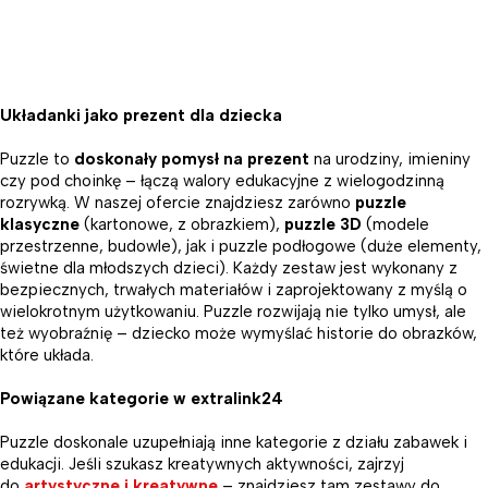
Układanki jako prezent dla dziecka
Puzzle to
doskonały pomysł na prezent
na urodziny, imieniny
czy pod choinkę – łączą walory edukacyjne z wielogodzinną
rozrywką. W naszej ofercie znajdziesz zarówno
puzzle
klasyczne
(kartonowe, z obrazkiem),
puzzle 3D
(modele
przestrzenne, budowle), jak i puzzle podłogowe (duże elementy,
świetne dla młodszych dzieci). Każdy zestaw jest wykonany z
bezpiecznych, trwałych materiałów i zaprojektowany z myślą o
wielokrotnym użytkowaniu. Puzzle rozwijają nie tylko umysł, ale
też wyobraźnię – dziecko może wymyślać historie do obrazków,
które układa.
Powiązane kategorie w extralink24
Puzzle doskonale uzupełniają inne kategorie z działu zabawek i
edukacji. Jeśli szukasz kreatywnych aktywności, zajrzyj
do
artystyczne i kreatywne
– znajdziesz tam zestawy do