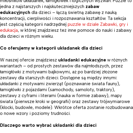
miłośników układanek, łamigłówek i logicznych wyzwań. Puzzle to
jedna z najstarszych i najskuteczniejszych
zabaw
edukacyjnych
dla dzieci – łączą świetną zabawę z nauką
koncentracji, cierpliwości i rozpoznawania kształtów. Ta sekcja
jest częścią kategorii nadrzędnej
puzzle w dziale Zabawki, gry i
edukacja
, w której znajdziesz też inne pomoce do nauki i zabawy
dla dzieci w różnym wieku.
Co oferujemy w kategorii układanek dla dzieci
W naszej ofercie znajdziesz
układanki edukacyjne
w różnych
wariantach – od prostych zestawów dla najmłodszych, przez
łamigłówki z motywami bajkowymi, aż po bardziej złożone
zestawy dla starszych dzieci. Dostępne są między innymi:
układanki z motywami zwierząt (poznawanie świata fauny),
łamigłówki z pojazdami (samochody, samoloty, traktory),
zestawy z cyframi i literami (nauka w formie zabawy), mapy
świata (pierwsze kroki w geografii) oraz zestawy trójwymiarowe
(klocki, budowle, modele). Wkrótce oferta zostanie rozbudowana
o nowe wzory i poziomy trudności.
Dlaczego warto wybrać układanki dla dzieci