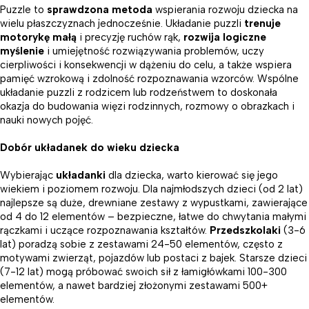
Puzzle to
sprawdzona metoda
wspierania rozwoju dziecka na
wielu płaszczyznach jednocześnie. Układanie puzzli
trenuje
motorykę małą
i precyzję ruchów rąk,
rozwija logiczne
myślenie
i umiejętność rozwiązywania problemów, uczy
cierpliwości i konsekwencji w dążeniu do celu, a także wspiera
pamięć wzrokową i zdolność rozpoznawania wzorców. Wspólne
układanie puzzli z rodzicem lub rodzeństwem to doskonała
okazja do budowania więzi rodzinnych, rozmowy o obrazkach i
nauki nowych pojęć.
Dobór układanek do wieku dziecka
Wybierając
układanki
dla dziecka, warto kierować się jego
wiekiem i poziomem rozwoju. Dla najmłodszych dzieci (od 2 lat)
najlepsze są duże, drewniane zestawy z wypustkami, zawierające
od 4 do 12 elementów – bezpieczne, łatwe do chwytania małymi
rączkami i uczące rozpoznawania kształtów.
Przedszkolaki
(3-6
lat) poradzą sobie z zestawami 24-50 elementów, często z
motywami zwierząt, pojazdów lub postaci z bajek. Starsze dzieci
(7-12 lat) mogą próbować swoich sił z łamigłówkami 100-300
elementów, a nawet bardziej złożonymi zestawami 500+
elementów.