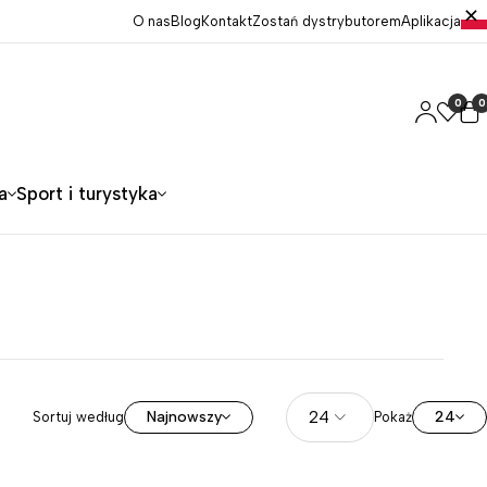
O nas
Blog
Kontakt
Zostań dystrybutorem
Aplikacja
0
0
a
Sport i turystyka
Najnowszy
24
Sortuj według
Pokaż