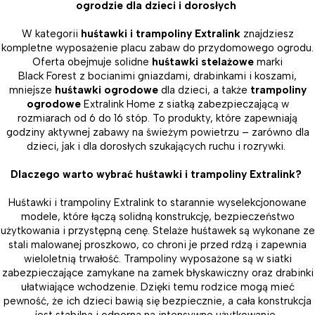
ogrodzie dla dzieci i dorosłych
W kategorii
huśtawki i trampoliny Extralink
znajdziesz
kompletne wyposażenie placu zabaw do przydomowego ogrodu.
Oferta obejmuje solidne
huśtawki stelażowe
marki
Black Forest z bocianimi gniazdami, drabinkami i koszami,
mniejsze
huśtawki ogrodowe
dla dzieci, a także
trampoliny
ogrodowe
Extralink Home z siatką zabezpieczającą w
rozmiarach od 6 do 16 stóp. To produkty, które zapewniają
godziny aktywnej zabawy na świeżym powietrzu – zarówno dla
dzieci, jak i dla dorosłych szukających ruchu i rozrywki.
Dlaczego warto wybrać huśtawki i trampoliny Extralink?
Huśtawki i trampoliny Extralink to starannie wyselekcjonowane
modele, które łączą solidną konstrukcję, bezpieczeństwo
użytkowania i przystępną cenę. Stelaże huśtawek są wykonane ze
stali malowanej proszkowo, co chroni je przed rdzą i zapewnia
wieloletnią trwałość. Trampoliny wyposażone są w siatki
zabezpieczające zamykane na zamek błyskawiczny oraz drabinki
ułatwiające wchodzenie. Dzięki temu rodzice mogą mieć
pewność, że ich dzieci bawią się bezpiecznie, a cała konstrukcja