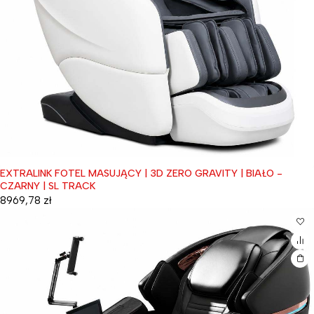
EXTRALINK FOTEL MASUJĄCY | 3D ZERO GRAVITY | BIAŁO -
CZARNY | SL TRACK
8969,78
zł