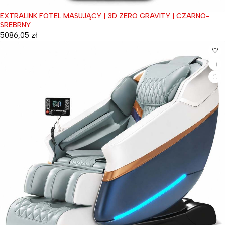
EXTRALINK FOTEL MASUJĄCY | 3D ZERO GRAVITY | CZARNO-
SREBRNY
5086,05
zł