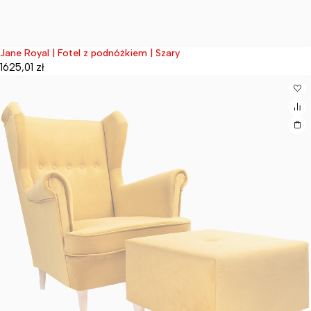
Jane Royal | Fotel z podnóżkiem | Szary
Wyprzedane
1625,01
zł