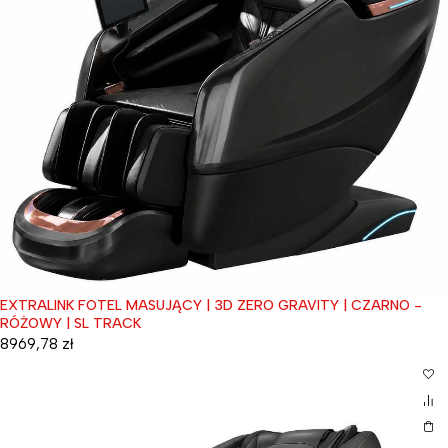
EXTRALINK FOTEL MASUJĄCY | 3D ZERO GRAVITY | CZARNO -
RÓŻOWY | SL TRACK
8969,78
zł