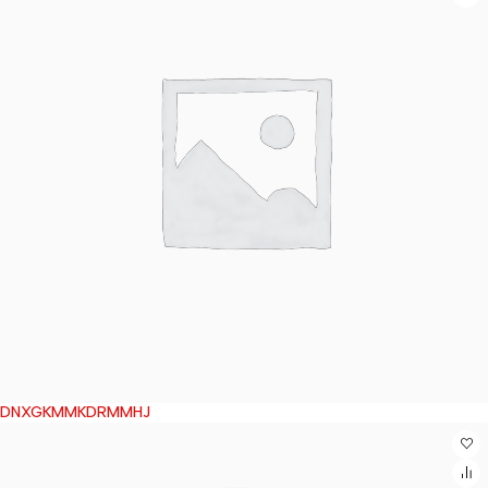
DNXGKMMKDRMMHJ
Wyprzedane