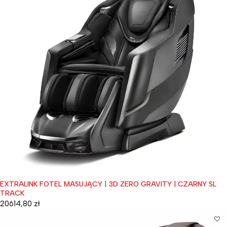
EXTRALINK FOTEL MASUJĄCY | 3D ZERO GRAVITY | CZARNY SL
TRACK
20614,80
zł