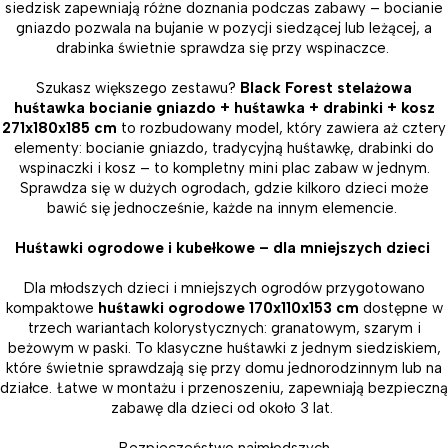
siedzisk zapewniają różne doznania podczas zabawy – bocianie
gniazdo pozwala na bujanie w pozycji siedzącej lub leżącej, a
drabinka świetnie sprawdza się przy wspinaczce.
Szukasz większego zestawu?
Black Forest stelażowa
huśtawka bocianie gniazdo + huśtawka + drabinki + kosz
271x180x185 cm
to rozbudowany model, który zawiera aż cztery
elementy: bocianie gniazdo, tradycyjną huśtawkę, drabinki do
wspinaczki i kosz – to kompletny mini plac zabaw w jednym.
Sprawdza się w dużych ogrodach, gdzie kilkoro dzieci może
bawić się jednocześnie, każde na innym elemencie.
Huśtawki ogrodowe i kubełkowe – dla mniejszych dzieci
Dla młodszych dzieci i mniejszych ogrodów przygotowano
kompaktowe
huśtawki ogrodowe 170x110x153 cm
dostępne w
trzech wariantach kolorystycznych: granatowym, szarym i
beżowym w paski. To klasyczne huśtawki z jednym siedziskiem,
które świetnie sprawdzają się przy domu jednorodzinnym lub na
działce. Łatwe w montażu i przenoszeniu, zapewniają bezpieczną
zabawę dla dzieci od około 3 lat.