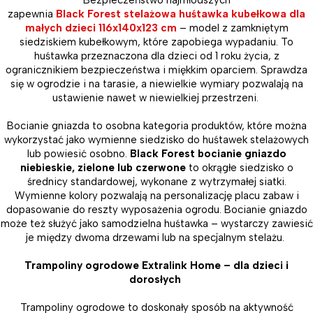
Bezpieczeństwo najmłodszych
zapewnia
Black Forest stelażowa huśtawka kubełkowa dla
małych dzieci 116x140x123 cm
– model z zamkniętym
siedziskiem kubełkowym, które zapobiega wypadaniu. To
huśtawka przeznaczona dla dzieci od 1 roku życia, z
ogranicznikiem bezpieczeństwa i miękkim oparciem. Sprawdza
się w ogrodzie i na tarasie, a niewielkie wymiary pozwalają na
ustawienie nawet w niewielkiej przestrzeni.
Bocianie gniazda to osobna kategoria produktów, które można
wykorzystać jako wymienne siedzisko do huśtawek stelażowych
lub powiesić osobno.
Black Forest bocianie gniazdo
niebieskie, zielone lub czerwone
to okrągłe siedzisko o
średnicy standardowej, wykonane z wytrzymałej siatki.
Wymienne kolory pozwalają na personalizację placu zabaw i
dopasowanie do reszty wyposażenia ogrodu. Bocianie gniazdo
może też służyć jako samodzielna huśtawka – wystarczy zawiesić
je między dwoma drzewami lub na specjalnym stelażu.
Trampoliny ogrodowe Extralink Home – dla dzieci i
dorosłych
Trampoliny ogrodowe to doskonały sposób na aktywność