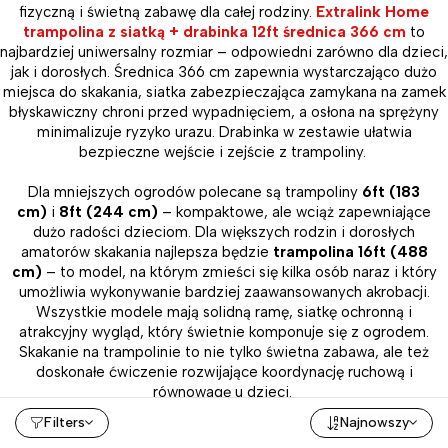
fizyczną i świetną zabawę dla całej rodziny.
Extralink Home
trampolina z siatką + drabinka 12ft średnica 366 cm
to
najbardziej uniwersalny rozmiar – odpowiedni zarówno dla dzieci,
jak i dorosłych. Średnica 366 cm zapewnia wystarczająco dużo
miejsca do skakania, siatka zabezpieczająca zamykana na zamek
błyskawiczny chroni przed wypadnięciem, a osłona na sprężyny
minimalizuje ryzyko urazu. Drabinka w zestawie ułatwia
bezpieczne wejście i zejście z trampoliny.
Dla mniejszych ogrodów polecane są trampoliny
6ft (183
cm)
i
8ft (244 cm)
– kompaktowe, ale wciąż zapewniające
dużo radości dzieciom. Dla większych rodzin i dorosłych
amatorów skakania najlepsza będzie
trampolina 16ft (488
cm)
– to model, na którym zmieści się kilka osób naraz i który
umożliwia wykonywanie bardziej zaawansowanych akrobacji.
Wszystkie modele mają solidną ramę, siatkę ochronną i
atrakcyjny wygląd, który świetnie komponuje się z ogrodem.
Skakanie na trampolinie to nie tylko świetna zabawa, ale też
doskonałe ćwiczenie rozwijające koordynację ruchową i
równowagę u dzieci.
Filters
Najnowszy