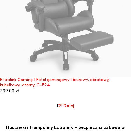
Extralink Gaming | Fotel gamingowy | biurowy, obrotowy,
Wyprzedane
kubełkowy, czarny, G-524
399,00
zł
1
2
Dalej
Huśtawki i trampoliny Extralink – bezpieczna zabawa w