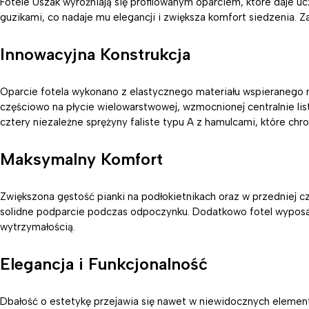
Fotele Uszak wyróżniają się profilowanym oparciem, które daje u
guzikami, co nadaje mu elegancji i zwiększa komfort siedzenia. Za
Innowacyjna Konstrukcja
Oparcie fotela wykonano z elastycznego materiału wspieranego 
częściowo na płycie wielowarstwowej, wzmocnionej centralnie lis
cztery niezależne sprężyny faliste typu A z hamulcami, które chr
Maksymalny Komfort
Zwiększona gęstość pianki na podłokietnikach oraz w przedniej 
solidne podparcie podczas odpoczynku. Dodatkowo fotel wyposażo
wytrzymałością.
Elegancja i Funkcjonalność
Dbałość o estetykę przejawia się nawet w niewidocznych elemen