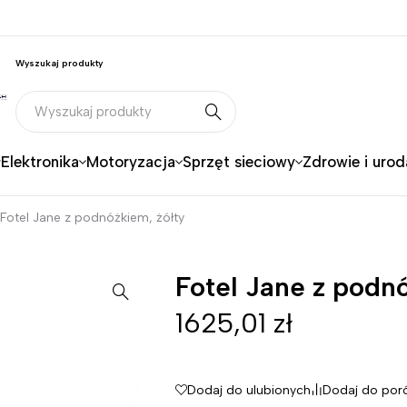
Wyszukaj produkty
Elektronika
Motoryzacja
Sprzęt sieciowy
Zdrowie i urod
Fotel Jane z podnóżkiem, żółty
Fotel Jane z podn
1625,01
zł
Dodaj do ulubionych
Dodaj do por