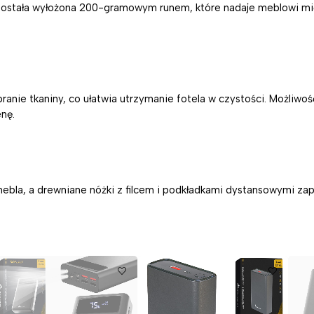
 została wyłożona 200-gramowym runem, które nadaje meblowi mię
ranie tkaniny, co ułatwia utrzymanie fotela w czystości. Możliwo
enę.
 mebla, a drewniane nóżki z filcem i podkładkami dystansowymi za