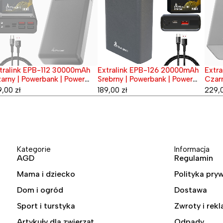
B-112 30000mAh
Extralink EPB-126 20000mAh
Extralink EPB
Wyprzedane
erbank | Power
Srebrny | Powerbank | Power
Czarny | Powerb
bank, 45W PD, USB-C
bank, Fast Cha
189,00
zł
229,00
zł
Kategorie
Informacja
AGD
Regulamin
Mama i dziecko
Polityka pry
Dom i ogród
Dostawa
Sport i turstyka
Zwroty i rek
Artykuły dla zwierząt
Odpady