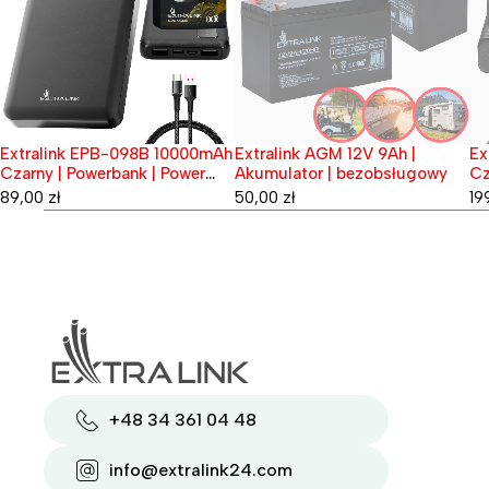
 EPB-098B 10000mAh
Extralink AGM 12V 9Ah |
Extralink EP
Wyprzedane
Wyprzedane
owerbank | Power
Akumulator | bezobsługowy
Czarny | Pow
B-C
bank, USB-C
50,00
zł
199,00
zł
+48 34 361 04 48
info@extralink24.com