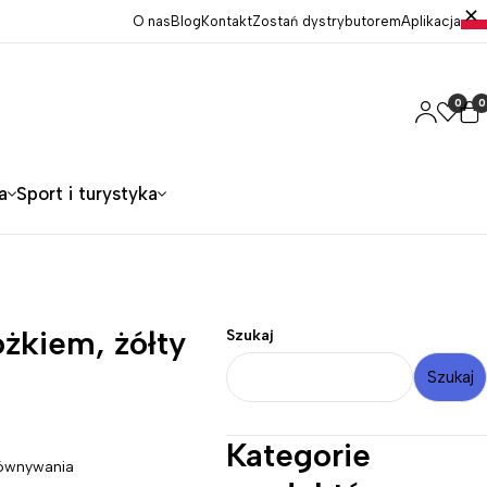
O nas
Blog
Kontakt
Zostań dystrybutorem
Aplikacja
0
0
a
Sport i turystyka
óżkiem, żółty
Szukaj
Szukaj
Kategorie
ównywania