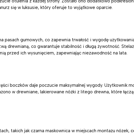
czucie otulenia z każdej strony. Zostało ono dodatkowo podkreśl
nurz się w luksusie, który oferuje to wyjątkowe oparcie.
na pasach gumowych, co zapewnia trwałość i wygodę użytkowania.
twą drewnianą, co gwarantuje stabilność i długą żywotność. Stel
onią przed ich wysunięciem, zapewniając niezawodność na lata.
części boczków daje poczucie maksymalnej wygody. Użytkownik moż
no w drewniane, lakierowane nóżki z litego drewna, które łączą
tach, takich jak czarna maskownica w miejscach montażu nóżek, 