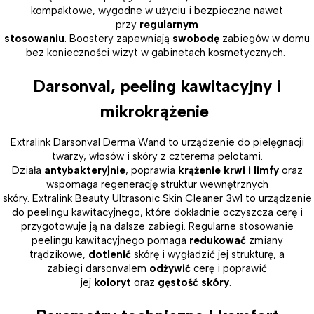
kompaktowe, wygodne w użyciu i bezpieczne nawet
przy
regularnym
stosowaniu
. Boostery zapewniają
swobodę
zabiegów w domu
bez konieczności wizyt w gabinetach kosmetycznych.
Darsonval, peeling kawitacyjny i
mikrokrążenie
Extralink Darsonval Derma Wand to urządzenie do pielęgnacji
twarzy, włosów i skóry z czterema pelotami.
Działa
antybakteryjnie
, poprawia
krążenie krwi i limfy
oraz
wspomaga regenerację struktur wewnętrznych
skóry. Extralink Beauty Ultrasonic Skin Cleaner 3w1 to urządzenie
do peelingu kawitacyjnego, które dokładnie oczyszcza cerę i
przygotowuje ją na dalsze zabiegi. Regularne stosowanie
peelingu kawitacyjnego pomaga
redukować
zmiany
trądzikowe,
dotlenić
skórę i wygładzić jej strukturę, a
zabiegi darsonvalem
odżywić
cerę i poprawić
jej
koloryt
oraz
gęstość skóry
.