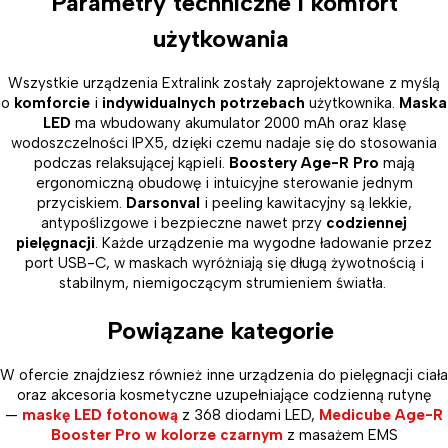
Parametry techniczne i komfort
użytkowania
Wszystkie urządzenia Extralink zostały zaprojektowane z myślą
o
komforcie
i
indywidualnych potrzebach
użytkownika.
Maska
LED
ma wbudowany akumulator 2000 mAh oraz klasę
wodoszczelności IPX5, dzięki czemu nadaje się do stosowania
podczas relaksującej kąpieli.
Boostery Age-R Pro
mają
ergonomiczną obudowę i intuicyjne sterowanie jednym
przyciskiem.
Darsonval
i peeling kawitacyjny są lekkie,
antypoślizgowe i bezpieczne nawet przy
codziennej
pielęgnacji
. Każde urządzenie ma wygodne ładowanie przez
port USB-C, w maskach wyróżniają się długą żywotnością i
stabilnym, niemigoczącym strumieniem światła.
Powiązane kategorie
W ofercie znajdziesz również inne urządzenia do pielęgnacji ciała
oraz akcesoria kosmetyczne uzupełniające codzienną rutynę
—
maskę LED fotonową
z 368 diodami LED,
Medicube Age-R
Booster Pro w kolorze czarnym
z masażem EMS