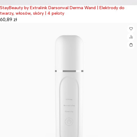
StayBeauty by Extralink Darsonval Derma Wand | Elektrody do
Wyprzedane
twarzy, włosów, skóry | 4 peloty
60,89
zł