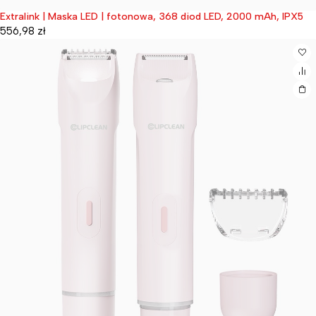
Extralink | Maska LED | fotonowa, 368 diod LED, 2000 mAh, IPX5
Wyprzedane
556,98
zł