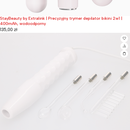
StayBeauty by Extralink | Precyzyjny trymer depilator bikini 2w1 |
Wyprzedane
400mAh, wodoodporny
135,00
zł