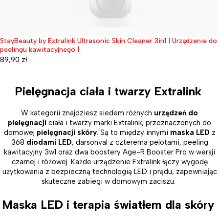
StayBeauty by Extralink Ultrasonic Skin Cleaner 3in1 | Urządzenie do
Wyprzedane
peelingu kawitacyjnego |
89,90
zł
Pielęgnacja ciała i twarzy Extralink
W kategorii znajdziesz siedem różnych
urządzeń do
pielęgnacji
ciała i twarzy marki Extralink, przeznaczonych do
domowej
pielęgnacji skóry
. Są to między innymi
maska LED
z
368
diodami LED
, darsonval z czterema pelotami, peeling
kawitacyjny 3w1 oraz dwa boostery Age-R Booster Pro w wersji
czarnej i różowej. Każde urządzenie Extralink łączy wygodę
użytkowania z bezpieczną technologią LED i prądu, zapewniając
skuteczne zabiegi w domowym zaciszu.
Maska LED i terapia światłem dla skóry