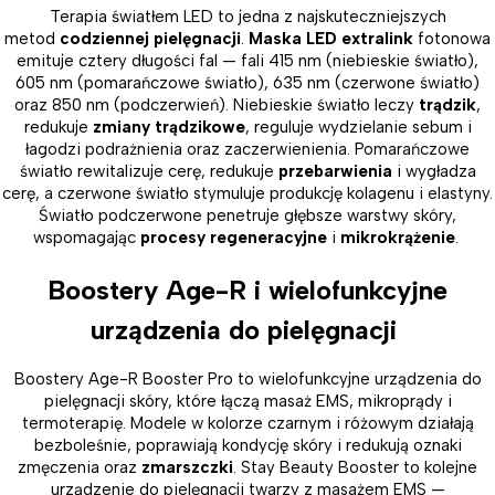
Terapia światłem LED to jedna z najskuteczniejszych
metod
codziennej pielęgnacji
.
Maska LED extralink
fotonowa
emituje cztery długości fal — fali 415 nm (niebieskie światło),
605 nm (pomarańczowe światło), 635 nm (czerwone światło)
oraz 850 nm (podczerwień). Niebieskie światło leczy
trądzik
,
redukuje
zmiany trądzikowe
, reguluje wydzielanie sebum i
łagodzi podrażnienia oraz zaczerwienienia. Pomarańczowe
światło rewitalizuje cerę, redukuje
przebarwienia
i wygładza
cerę, a czerwone światło stymuluje produkcję kolagenu i elastyny.
Światło podczerwone penetruje głębsze warstwy skóry,
wspomagając
procesy regeneracyjne
i
mikrokrążenie
.
Boostery Age-R i wielofunkcyjne
urządzenia do pielęgnacji
Boostery Age-R Booster Pro to wielofunkcyjne urządzenia do
pielęgnacji skóry, które łączą masaż EMS, mikroprądy i
termoterapię. Modele w kolorze czarnym i różowym działają
bezboleśnie, poprawiają kondycję skóry i redukują oznaki
zmęczenia oraz
zmarszczki
. Stay Beauty Booster to kolejne
urządzenie do pielęgnacji twarzy z masażem EMS —