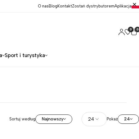
O nas
Blog
Kontakt
Zostań dystrybutorem
Aplikacja
0
0
a
Sport i turystyka
Najnowszy
24
Sortuj według
Pokaż