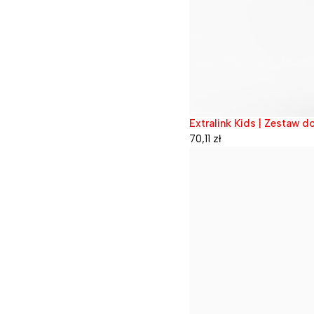
Extralink Kids | Zestaw d
Wyprzedane
70,11
zł