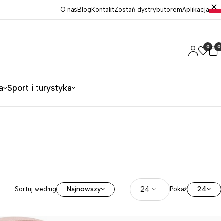
O nas
Blog
Kontakt
Zostań dystrybutorem
Aplikacja
0
0
a
Sport i turystyka
Najnowszy
24
Sortuj według
Pokaż