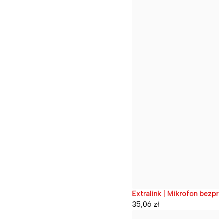
Extralink | Mikrofon bezp
Wyprzedane
35,06
zł