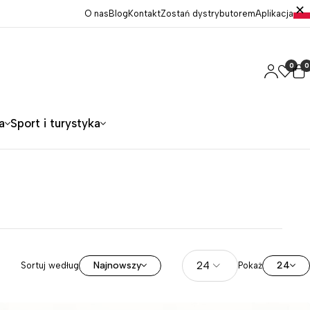
O nas
Blog
Kontakt
Zostań dystrybutorem
Aplikacja
0
0
a
Sport i turystyka
Najnowszy
24
Sortuj według
Pokaż