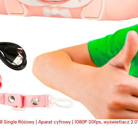
8 Single Różowy | Aparat cyfrowy | 1080P 30fps, wyświetlacz 2.0