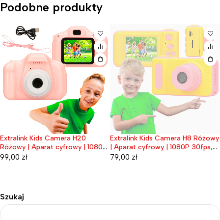
Podobne produkty
 H20
Extralink Kids Camera H8 Różowy
Extralink Kids Camera
Wyprzedane
wy | 1080P
| Aparat cyfrowy | 1080P 30fps,
Różowy | Aparat cyfro
0"
wyświetlacz 2.0"
30fps, wyświetlacz 2.
79,00
zł
109,00
zł
Szukaj