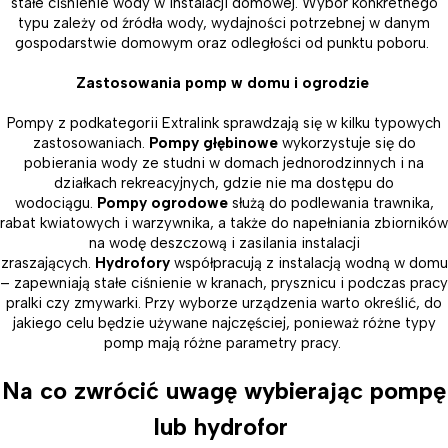
stałe ciśnienie wody w instalacji domowej. Wybór konkretnego
typu zależy od źródła wody, wydajności potrzebnej w danym
gospodarstwie domowym oraz odległości od punktu poboru.
Zastosowania pomp w domu i ogrodzie
Pompy z podkategorii Extralink sprawdzają się w kilku typowych
zastosowaniach.
Pompy głębinowe
wykorzystuje się do
pobierania wody ze studni w domach jednorodzinnych i na
działkach rekreacyjnych, gdzie nie ma dostępu do
wodociągu.
Pompy ogrodowe
służą do podlewania trawnika,
rabat kwiatowych i warzywnika, a także do napełniania zbiorników
na wodę deszczową i zasilania instalacji
zraszających.
Hydrofory
współpracują z instalacją wodną w domu
– zapewniają stałe ciśnienie w kranach, prysznicu i podczas pracy
pralki czy zmywarki. Przy wyborze urządzenia warto określić, do
jakiego celu będzie używane najczęściej, ponieważ różne typy
pomp mają różne parametry pracy.
Na co zwrócić uwagę wybierając pompę
lub hydrofor