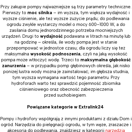
Przy zakupie pompy najważniejsze są trzy parametry techniczne.
Pierwszy to
moc silnika
– im wyższa, tym większa wydajność i
wyższe ciśnienie, ale też wyższe zużycie prądu; do podlewania
ogrodu zwykle wystarczy model o mocy 600–1000 W, a do
zasilania domu jednorodzinnego potrzeba mocniejszych
urządzeń. Drugi to
wydajność
podawana w litrach na minutę lub
na godzinę – określa, ile wody pompa jest w stanie
przepompować w jednostce czasu; dla ogrodu liczy się też
maksymalna
wysokość podnoszenia
, czyli na jaką wysokość
pompa może wtłoczyć wodę. Trzeci to
maksymalna głębokość
zanurzenia
– w przypadku pomp głębinowych określa, jak nisko
poniżej lustra wody można je zainstalować; im głębsza studnia,
tym wyższa wymagana wartość tego parametru. Przy
hydroforach warto też sprawdzić pojemność zbiornika
ciśnieniowego oraz obecność zabezpieczenia
przed suchobiegiem.
Powiązane kategorie w Extralink24
Pompy i hydrofory współgrają z innymi produktami z działu Dom i
ogród. Narzędzia do pielęgnacji ogrodu, w tym węże, zraszacze i
akcesoria do podlewania, znajdziesz w kategorii
narzędzia