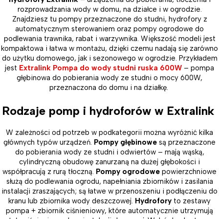
rozprowadzania wody w domu, na działce i w ogrodzie.
Znajdziesz tu pompy przeznaczone do studni, hydrofory z
automatycznym sterowaniem oraz pompy ogrodowe do
podlewania trawnika, rabat i warzywnika. Większość modeli jest
kompaktowa i łatwa w montażu, dzięki czemu nadają się zarówno
do użytku domowego, jak i sezonowego w ogrodzie. Przykładem
jest
Extralink Pompa do wody studni ruska 600W
– pompa
głębinowa do pobierania wody ze studni o mocy 600W,
przeznaczona do domu i na działkę.
Rodzaje pomp i hydroforów w Extralink
W zależności od potrzeb w podkategorii można wyróżnić kilka
głównych typów urządzeń.
Pompy głębinowe
są przeznaczone
do pobierania wody ze studni i odwiertów – mają wąską,
cylindryczną obudowę zanurzaną na dużej głębokości i
współpracują z rurą tłoczną.
Pompy ogrodowe
powierzchniowe
służą do podlewania ogrodu, napełniania zbiorników i zasilania
instalacji zraszających; są łatwe w przenoszeniu i podłączeniu do
kranu lub zbiornika wody deszczowej.
Hydrofory
to zestawy
pompa + zbiornik ciśnieniowy, które automatycznie utrzymują