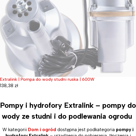
Extralink | Pompa do wody studni ruska | 600W
Wyprzedane
138,38
zł
Pompy i hydrofory Extralink – pompy do
wody ze studni i do podlewania ogrodu
W kategorii
Dom i ogród
dostępna jest podkategoria
pompy i
hydrofory Extralink
– urządzenia do pobierania, tłoczenia i