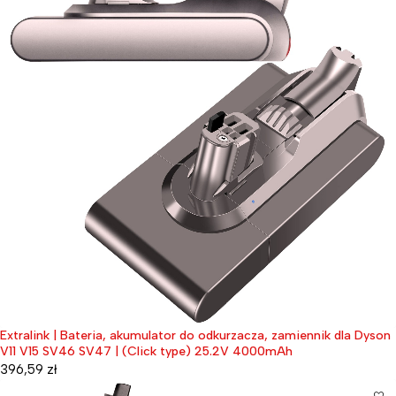
Extralink | Bateria, akumulator do odkurzacza, zamiennik dla Dyson
V11 V15 SV46 SV47 | (Click type) 25.2V 4000mAh
396,59
zł