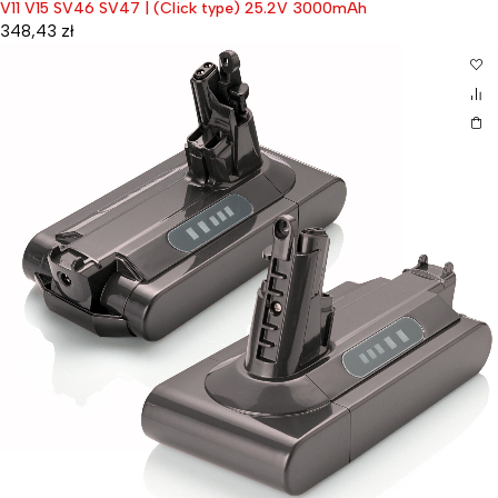
V11 V15 SV46 SV47 | (Click type) 25.2V 3000mAh
348,43
zł