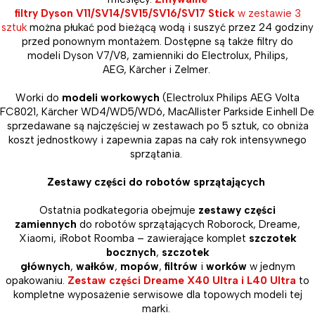
filtry Dyson V11/SV14/SV15/SV16/SV17 Stick
w zestawie 3
sztuk
można płukać pod bieżącą wodą i suszyć przez 24 godziny
przed ponownym montażem. Dostępne są także filtry do
modeli Dyson V7/V8, zamienniki do Electrolux, Philips,
AEG, Kärcher i Zelmer.
Worki do
modeli workowych
(Electrolux Philips AEG Volta
FC8021, Kärcher WD4/WD5/WD6, MacAllister Parkside Einhell De
sprzedawane są najczęściej w zestawach po 5 sztuk, co obniża
koszt jednostkowy i zapewnia zapas na cały rok intensywnego
sprzątania.
Zestawy części do robotów sprzątających
Ostatnia podkategoria obejmuje
zestawy części
zamiennych
do robotów sprzątających Roborock, Dreame,
Xiaomi, iRobot Roomba – zawierające komplet
szczotek
bocznych
,
szczotek
głównych
,
wałków
,
mopów
,
filtrów
i
worków
w jednym
opakowaniu.
Zestaw części Dreame X40 Ultra i L40 Ultra
to
kompletne wyposażenie serwisowe dla topowych modeli tej
marki.