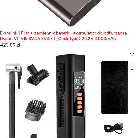
Extralink | Filtr + zamiennik baterii , akumulator do odkurzacza
Dyson V11 V15 SV46 SV47 | (Click type) 25.2V 4000mAh
423,89
zł