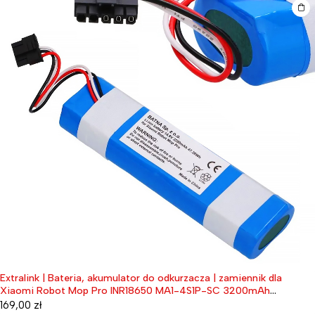
Extralink | Bateria, akumulator do odkurzacza | zamiennik dla
Xiaomi Robot Mop Pro INR18650 MA1-4S1P-SC 3200mAh
47.36Wh
169,00
zł