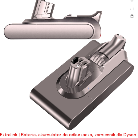
Extralink | Bateria, akumulator do odkurzacza, zamiennik dla Dyson