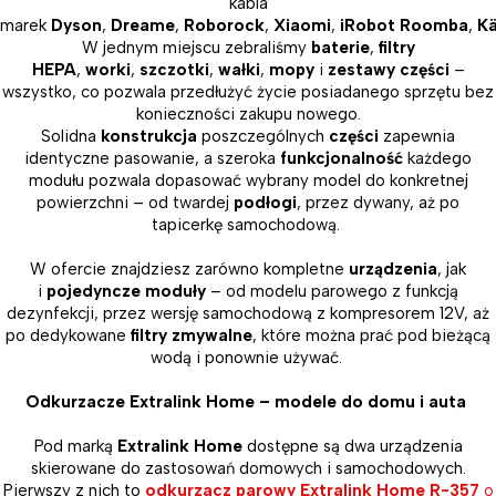
kabla
marek
Dyson
,
Dreame
,
Roborock
,
Xiaomi
,
iRobot Roomba
,
Kä
W jednym miejscu zebraliśmy
baterie
,
filtry
HEPA
,
worki
,
szczotki
,
wałki
,
mopy
i
zestawy części
–
wszystko, co pozwala przedłużyć życie posiadanego sprzętu bez
konieczności zakupu nowego.
Solidna
konstrukcja
poszczególnych
części
zapewnia
identyczne pasowanie, a szeroka
funkcjonalność
każdego
modułu pozwala dopasować wybrany model do konkretnej
powierzchni – od twardej
podłogi
, przez dywany, aż po
tapicerkę samochodową.
W ofercie znajdziesz zarówno kompletne
urządzenia
, jak
i
pojedyncze moduły
– od modelu parowego z funkcją
dezynfekcji, przez wersję samochodową z kompresorem 12V, aż
po dedykowane
filtry zmywalne
, które można prać pod bieżącą
wodą i ponownie używać.
Odkurzacze Extralink Home – modele do domu i auta
Pod marką
Extralink Home
dostępne są dwa urządzenia
skierowane do zastosowań domowych i samochodowych.
Pierwszy z nich to
odkurzacz parowy Extralink Home R-357
o