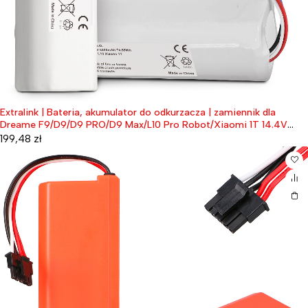
Extralink | Bateria, akumulator do odkurzacza | zamiennik dla
Dreame F9/D9/D9 PRO/D9 Max/L10 Pro Robot/Xiaomi 1T 14.4V
5200mAh [COPY]
199,48
zł