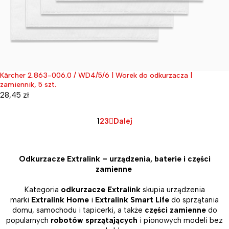
Kärcher 2.863-006.0 / WD4/5/6 | Worek do odkurzacza |
Wyprzedane
zamiennik, 5 szt.
28,45
zł
1
2
3
Dalej
Odkurzacze Extralink – urządzenia, baterie i części
zamienne
Kategoria
odkurzacze Extralink
skupia urządzenia
marki
Extralink Home
i
Extralink Smart Life
do sprzątania
domu, samochodu i tapicerki, a także
części zamienne
do
popularnych
robotów sprzątających
i pionowych modeli bez