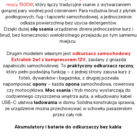
mocy 1500W
, który łączy tradycyjne ssanie z wytwarzaniem
gorącej pary wodnej pod ciśnieniem. Para rozluźnia brud z płytek
podłogowych, fug i tapicerki samochodowej, a jednocześnie
odkaża powierzchnię bez użycia detergentów.
Dzięki dużej
siłę ssania
urządzenie zbiera jednocześnie kurz i
brud, bez konieczności wielokrotnego przejazdu po tym samemu
miejscu.
Drugim modelem własnym jest
odkurzacz samochodowy
Extralink 2w1 z kompresorem 12V
, zasilany z gniazda
zapalniczki samochodowej. To
praktyczny odkurzacz ręczny
,
który pełni podwójną funkcję – z jednej strony zasysa kurz z
foteli, dywaników i bagażnika, z drugiej pozwala
napompować
opony
– każda
opona
samochodowa, rowerowa
czy motocyklowa.
Moc ssania
i tryb mocny wystarczają do
codziennego czyszczenia wnętrza auta, a wbudowany kabel
USB-C ułatwia
ładowania
w domu. Solidna konstrukcja sprawia,
że urządzenie można przechowywać w schowku pasażerskim
przez cały rok.
Akumulatory i baterie do odkurzaczy bez kabla