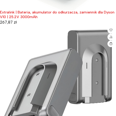
Extralink | Bateria, akumulator do odkurzacza, zamiennik dla Dyson
V10 | 25.2V 3000mAh
267,87
zł