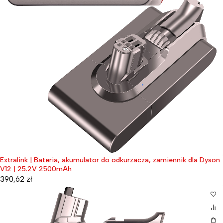
Extralink | Bateria, akumulator do odkurzacza, zamiennik dla Dyson
V12 | 25.2V 2500mAh
390,62
zł