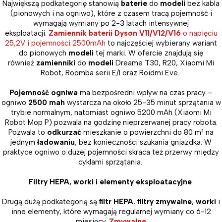
Największą podkategorię stanowią
baterie
do
modeli
bez kabla
(pionowych i na ogniwo), które z czasem tracą pojemność i
wymagają wymiany po 2-3 latach intensywnej
eksploatacji.
Zamiennik baterii Dyson V11/V12/V16
o napięciu
25,2V i pojemności 2500mAh
to najczęściej wybierany wariant
do pionowych
modeli
tej marki. W ofercie znajdują się
również
zamienniki
do
modeli
Dreame T30, R20, Xiaomi Mi
Robot, Roomba serii E/I oraz Roidmi Eve.
Pojemność ogniwa
ma bezpośredni wpływ na czas pracy –
ogniwo
2500 mah
wystarcza na około 25-35 minut sprzątania w
trybie normalnym, natomiast ogniwo 5200 mAh (Xiaomi Mi
Robot Mop P) pozwala na godzinę nieprzerwanej pracy robota.
Pozwala to
odkurzać
mieszkanie o powierzchni do 80 m² na
jednym
ładowaniu
, bez konieczności szukania gniazdka. W
praktyce ogniwo o dużej pojemności skraca też przerwy między
cyklami sprzątania.
Filtry HEPA, worki i elementy eksploatacyjne
Drugą dużą podkategorią są
filtr HEPA
,
filtry zmywalne
,
worki
i
inne elementy, które wymagają regularnej wymiany co 6-12
miesięcy.
Zmywalne