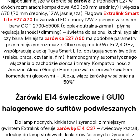
Najpopularniejsze w ofercie są
żarówki
z trzonkiem E27 w
dwóch rozmiarach: kompaktowa A60 (60 mm średnicy) i większa
A70 (70 mm średnicy, 12W, jaśniejsza). Flagowa
Extralink Smart
Life E27 A70
to żarówka LED o mocy 12W z pełnym zakresem
barw CCT 2700
‑
6500K (ciepła
‑
neutralna
‑
zimna) i płynną
regulacją jasności (dimming) – świetna do salonu, kuchni, sypialni
czy biura. Mniejsza
żarówka E27 A60
ma podobne parametry
przy mniejszym rozmiarze. Obie mają moduł Wi-Fi 2,4 GHz,
współpracują z apką Tuya Smart Life, obsługują sceny świetlne
(relaks, praca, czytanie, film), harmonogramy automatycznego
włączania o zachodzie słońca i timery. Kompatybilność z
Amazon Alexa i Google Home pozwala sterować światłem
komendami głosowymi – „Alexa, włącz żarówkę w salonie na
50%”.
Żarówki E14 świeczkowe i GU10
halogenowe do sufitów podwieszanych
Do lamp nocnych, kinkietów i żyrandoli z mniejszym
gwintem Extralink oferuje
żarówkę E14 C37
– świecowy kształt,
idealny do lamp stołowych, kinkietów ściennych i żyrandoli z