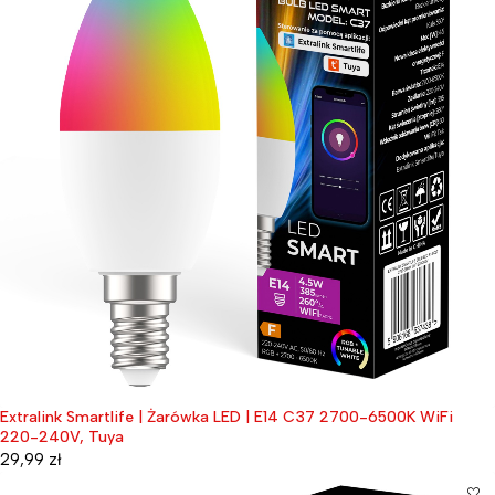
Extralink Smartlife | Żarówka LED | E14 C37 2700-6500K WiFi
220-240V, Tuya
29,99
zł