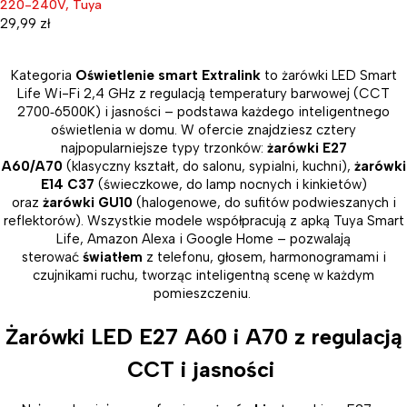
220-240V, Tuya
29,99
zł
Kategoria
Oświetlenie smart Extralink
to żarówki LED Smart
Life Wi-Fi 2,4 GHz z regulacją temperatury barwowej (CCT
2700
‑
6500K) i jasności – podstawa każdego inteligentnego
oświetlenia w domu. W ofercie znajdziesz cztery
najpopularniejsze typy trzonków:
żarówki E27
A60/A70
(klasyczny kształt, do salonu, sypialni, kuchni),
żarówki
E14 C37
(świeczkowe, do lamp nocnych i kinkietów)
oraz
żarówki GU10
(halogenowe, do sufitów podwieszanych i
reflektorów). Wszystkie modele współpracują z apką Tuya Smart
Life, Amazon Alexa i Google Home – pozwalają
sterować
światłem
z telefonu, głosem, harmonogramami i
czujnikami ruchu, tworząc inteligentną scenę w każdym
pomieszczeniu.
Żarówki LED E27 A60 i A70 z regulacją
CCT i jasności