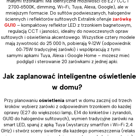
małymi trzonkami. Ma identyczne możliwości co E27 (CCT
2700
‑
6500K, dimming, Wi-Fi, Tuya, Alexa, Google), ale w
mniejszym formacie. Do sufitów podwieszanych, halogenów
ściennych i reflektorów sufitowych Extralink oferuje
żarówkę
GU10
– kompaktowy reflektor LED z trzonkiem bagnetowym,
regulacją CCT i jasności, idealny do nowoczesnych opraw
sufitowych i oświetlenia akcentowego. Wszystkie cztery modele
mają żywotność do 25 000 h, pobierają 9
‑
12W (odpowiednik
60
‑
75W tradycyjnej żarówki) i współpracują z tymi
samymi apkami Tuya, Alexa i Google Home – możesz mieć
podgląd i sterowanie 20 żarówkami z jednej apki.
Jak zaplanować inteligentne oświetlenie
w domu?
Przy planowaniu
oświetlenia
smart w domu zacznij od trzech
kroków: wybierz żarówki z odpowiednim trzonkiem do każdej
oprawy (E27 do większości lamp, E14 do kinkietów i żyrandoli,
GU10 do halogenów sufitowych), wymień tradycyjne żarówki na
smart LED, sparuj z apką Tuya (wystarczy smartfon i Wi-Fi 2,4
GHz) i stwórz sceny świetlne dla każdego pomieszczenia (relaks