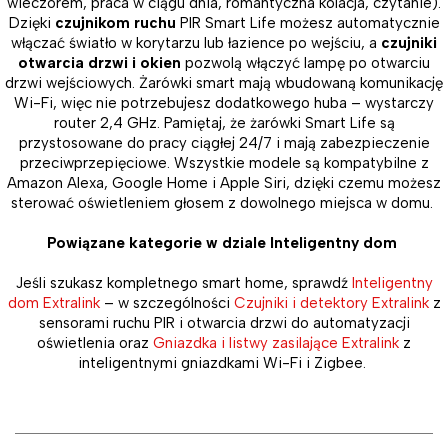
wieczorem, praca w ciągu dnia, romantyczna kolacja, czytanie).
Dzięki
czujnikom ruchu
PIR Smart Life możesz automatycznie
włączać światło w korytarzu lub łazience po wejściu, a
czujniki
otwarcia drzwi i okien
pozwolą włączyć lampę po otwarciu
drzwi wejściowych. Żarówki smart mają wbudowaną komunikację
Wi-Fi, więc nie potrzebujesz dodatkowego huba – wystarczy
router 2,4 GHz. Pamiętaj, że żarówki Smart Life są
przystosowane do pracy ciągłej 24/7 i mają zabezpieczenie
przeciwprzepięciowe. Wszystkie modele są kompatybilne z
Amazon Alexa, Google Home i Apple Siri, dzięki czemu możesz
sterować oświetleniem głosem z dowolnego miejsca w domu.
Powiązane kategorie w dziale Inteligentny dom
Jeśli szukasz kompletnego smart home, sprawdź
Inteligentny
dom Extralink
– w szczególności
Czujniki i detektory Extralink
z
sensorami ruchu PIR i otwarcia drzwi do automatyzacji
oświetlenia oraz
Gniazdka i listwy zasilające Extralink
z
inteligentnymi gniazdkami Wi-Fi i Zigbee.