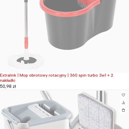
Extralink | Mop obrotowy rotacyjny | 360 spin turbo 3w1 + 2
Wyprzedane
nakładki
50,98
zł