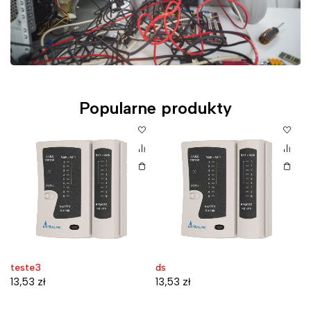
Popularne produkty
teste3
ds
D
W
13,53
zł
13,53
zł
7