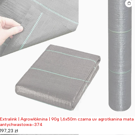
Extralink | Agrowłóknina | 90g 1,6x50m czarna uv agrotkanina mata
Wyprzedane
antychwastowa-374
197,23
zł