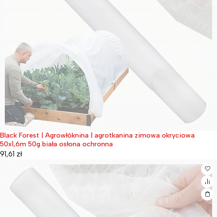
Black Forest | Agrowłóknina | agrotkanina zimowa okryciowa
Wyprzedane
50x1,6m 50g biała osłona ochronna
91,61
zł