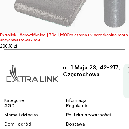
Extralink | Agrowłóknina | 70g 1,1x100m czarna uv agrotkanina mata
Wyprzedane
antychwastowa-364
200,18
zł
ul. 1 Maja 23, 42-217,
Częstochowa
Kategorie
Informacja
AGD
Regulamin
Mama i dziecko
Polityka prywatności
Dom i ogród
Dostawa