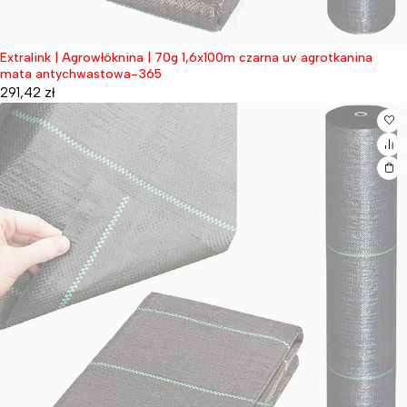
Extralink | Agrowłóknina | 70g 1,6x100m czarna uv agrotkanina
Wyprzedane
mata antychwastowa-365
291,42
zł