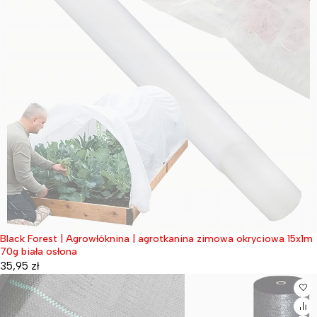
Black Forest | Agrowłóknina | agrotkanina zimowa okryciowa 15x1m
Wyprzedane
70g biała osłona
35,95
zł