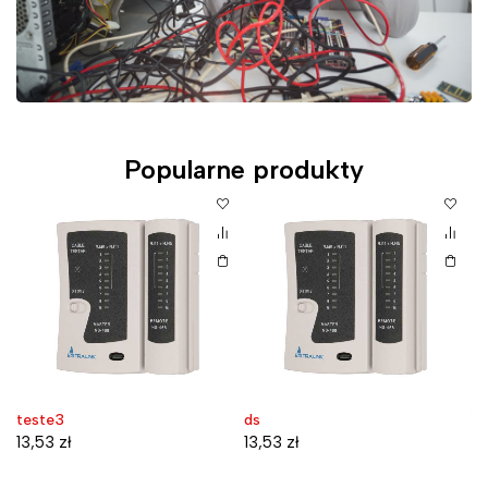
Popularne produkty
teste3
ds
D
W
13,53
zł
13,53
zł
7