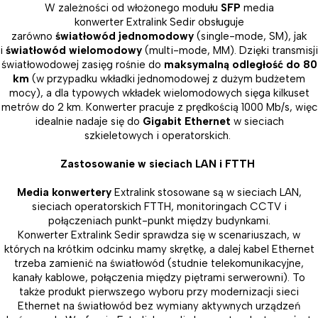
W zależności od włożonego modułu
SFP
media
konwerter Extralink Sedir obsługuje
zarówno
światłowód jednomodowy
(single-mode, SM), jak
i
światłowód wielomodowy
(multi-mode, MM). Dzięki transmisji
światłowodowej zasięg rośnie do
maksymalną odległość do 80
km
(w przypadku wkładki jednomodowej z dużym budżetem
mocy), a dla typowych wkładek wielomodowych sięga kilkuset
metrów do 2 km. Konwerter pracuje z prędkością 1000 Mb/s, więc
idealnie nadaje się do
Gigabit Ethernet
w sieciach
szkieletowych i operatorskich.
Zastosowanie w sieciach LAN i FTTH
Media konwertery
Extralink stosowane są w sieciach LAN,
sieciach operatorskich FTTH, monitoringach CCTV i
połączeniach punkt-punkt między budynkami.
Konwerter Extralink Sedir sprawdza się w scenariuszach, w
których na krótkim odcinku mamy skrętkę, a dalej kabel Ethernet
trzeba zamienić na światłowód (studnie telekomunikacyjne,
kanały kablowe, połączenia między piętrami serwerowni). To
także produkt pierwszego wyboru przy modernizacji sieci
Ethernet na światłowód bez wymiany aktywnych urządzeń