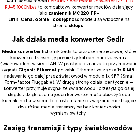
LAN. Flagowy model
Extralink Sedir media konwerter 1x SFP 1x
RJ45 1000Mb/s
to kompaktowy konwerter mediów działający
jako
zamiennik MC220 TP-
LINK
.
Cena
,
opinie
i
dostępność
modelu są widoczne na
stronie
sklepu
.
Jak działa media konwerter Sedir
Media konwerter
Extralink Sedir to urządzenie sieciowe, które
konwertuje transmisję pomiędzy kablami miedzianymi a
światłowodem w sieci LAN. W praktyce oznacza to przyjmowanie
sygnału
Gigabit Ethernet
po kablu Ethernet ze złącza
1x RJ45
i
nadawanie go dalej przez światłowód w module
1x SFP
(Small
Form-factor Pluggable). W drugą stronę działa identycznie —
konwerter przyjmuje sygnał ze światłowodu i przesyła go dalej
skrętką, dzięki czemu jeden konwerter może obsłużyć oba
kierunki ruchu w sieci. To proste i tanie rozwiązanie mostkujące
dwa różne media transmisyjne bez konieczności
wymiany switchy.
Zasięg transmisji i typy światłowodów