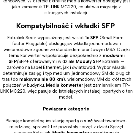
końcowych. W ofercie Extralink media konwerter dostępny jest
jako zamiennik TP-LINK MC220, co ułatwia migrację z
istniejących instalacji.
Kompatybilność i wkładki SFP
Extralink Sedir wyposażony jest w slot
1x SFP
(Small Form-
factor Pluggable) obsługujący wkładki jednomodowe i
wielomodowe zgodne ze standardem branżowym MSA. Dzięki
temu konwerter współpracuje bezpośrednio z
modułami
SFP
/SFP+ oferowanymi w dziale
Moduły SFP
Extralink —
zarówno na kabel Ethernet, jak i światłowód. Wybór wkładki
determinuje zasięg i typ medium: jednomodowy SM do długich
tras (do
maksymalnie 80 km
), wielomodowy MM do krótszych
połączeń w budynku.
Media konwerter
jest zamiennikiem TP-
LINK MC220, więc pasuje do istniejących instalacji opartych o ten
model.
Powiązane kategorie
Planując kompletną instalację opartą o
sieć
światłowodowo-
miedzianą, sprawdź też pozostały sprzęt z działu Sprzęt
sieciowy Extralink.
Media konwertery
współpracują