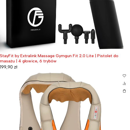
StayFit by Extralink Massage Gymgun Fit 2.0 Lite | Pistolet do
masażu | 4 głowice, 6 trybów
199,90
zł