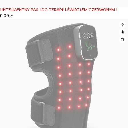
| INTELIGENTNY PAS | DO TERAPII | ŚWIATŁEM CZERWONYM |
Wyprzedane
0,00
zł