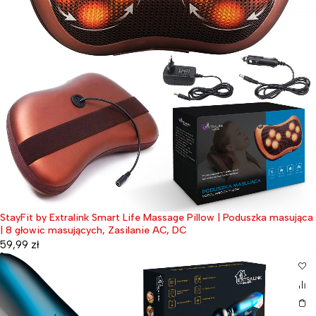
StayFit by Extralink Smart Life Massage Pillow | Poduszka masująca
| 8 głowic masujących, Zasilanie AC, DC
59,99
zł