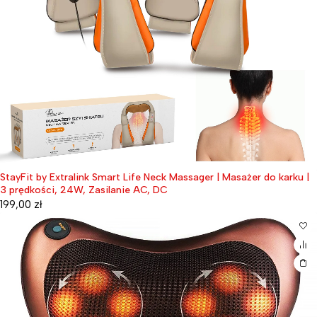
StayFit by Extralink Smart Life Neck Massager | Masażer do karku |
3 prędkości, 24W, Zasilanie AC, DC
199,00
zł