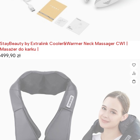
StayBeauty by Extralink Cooler&Warmer Neck Massager CW1 |
Wyprzedane
Masażer do karku |
499,90
zł