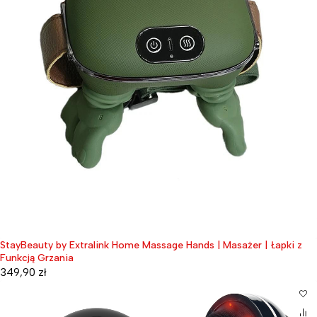
StayBeauty by Extralink Home Massage Hands | Masażer | Łapki z
Funkcją Grzania
349,90
zł