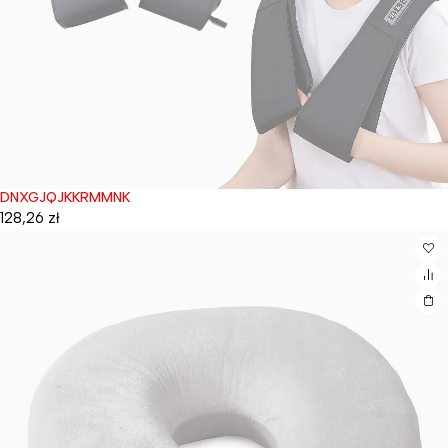
DNXGJQJKKRMMNK
Wyprzedane
128,26
zł