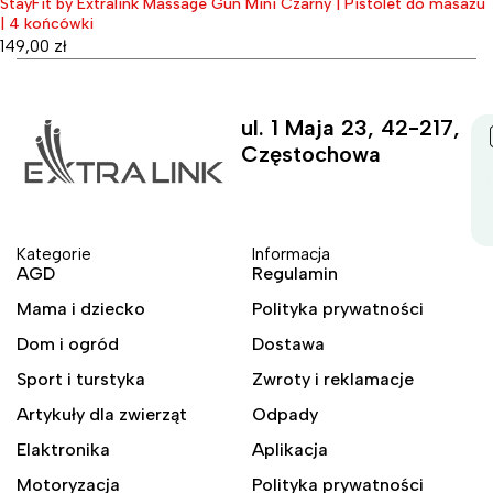
StayFit by Extralink Massage Gun Mini Czarny | Pistolet do masażu
Wyprzedane
| 4 końcówki
149,00
zł
ul. 1 Maja 23, 42-217,
Częstochowa
Kategorie
Informacja
AGD
Regulamin
Mama i dziecko
Polityka prywatności
Dom i ogród
Dostawa
Sport i turstyka
Zwroty i reklamacje
Artykuły dla zwierząt
Odpady
Elaktronika
Aplikacja
Motoryzacja
Polityka prywatności