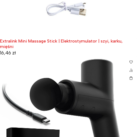
Extralink Mini Massage Stick | Elektrostymulator | szyi, karku,
mięśni
16,46
zł