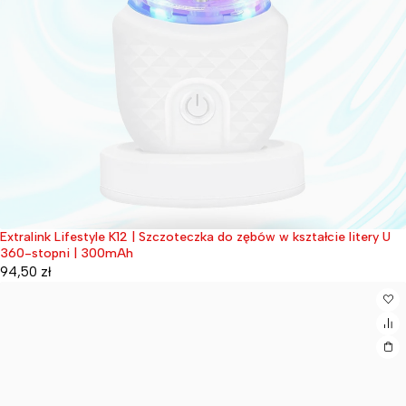
Extralink Lifestyle K12 | Szczoteczka do zębów w kształcie litery U
Wyprzedane
360-stopni | 300mAh
94,50
zł