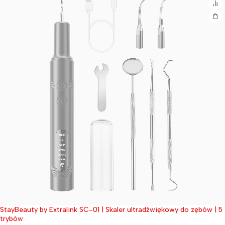
StayBeauty by Extralink SC-01 | Skaler ultradźwiękowy do zębów | 5
Wyprzedane
trybów