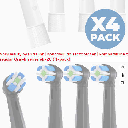
StayBeauty by Extralink | Końcówki do szczoteczek | kompatybilne z
Wyprzedane
regular Oral-b series eb-20 (4-pack)