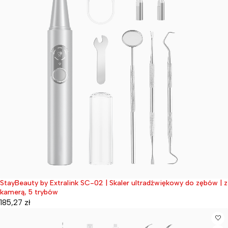
StayBeauty by Extralink SC-02 | Skaler ultradźwiękowy do zębów | z
Wyprzedane
kamerą, 5 trybów
185,27
zł