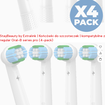
StayBeauty by Extralink | Końcówki do szczoteczek | kompatybilne z
Wyprzedane
regular Oral-B series pro (4-pack)