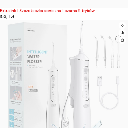
Extralink | Szczoteczka soniczna | czarna 5 trybów
Wyprzedane
153,11
zł