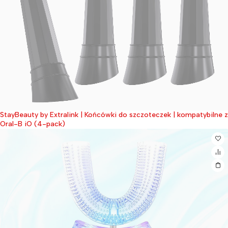
StayBeauty by Extralink | Końcówki do szczoteczek | kompatybilne z
Wyprzedane
Oral-B iO (4-pack)