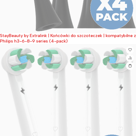
StayBeauty by Extralink | Końcówki do szczoteczek | kompatybilne z
Wyprzedane
Philips h3-6-8-9 series (4-pack)