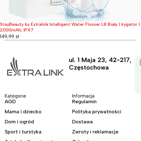
StayBeauty by Extralink Intelligent Water Flosser L8 Biały | Irygator |
Wyprzedane
2000mAh, IPX7
149,99
zł
ul. 1 Maja 23, 42-217,
Częstochowa
Kategorie
Informacja
AGD
Regulamin
Mama i dziecko
Polityka prywatności
Dom i ogród
Dostawa
Sport i turstyka
Zwroty i reklamacje