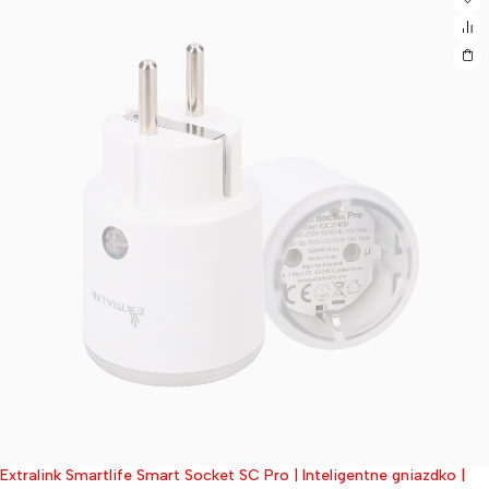
Extralink Smartlife Smart Socket SC Pro | Inteligentne gniazdko |
Wyprzedane