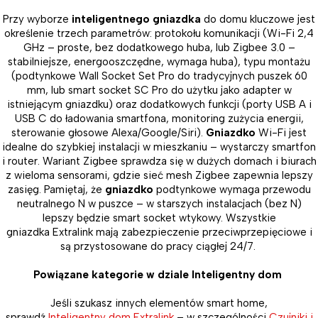
Przy wyborze
inteligentnego gniazdka
do domu kluczowe jest
określenie trzech parametrów: protokołu komunikacji (Wi-Fi 2,4
GHz – proste, bez dodatkowego huba, lub Zigbee 3.0 –
stabilniejsze, energooszczędne, wymaga huba), typu montażu
(podtynkowe Wall Socket Set Pro do tradycyjnych puszek 60
mm, lub smart socket SC Pro do użytku jako adapter w
istniejącym gniazdku) oraz dodatkowych funkcji (porty USB A i
USB C do ładowania smartfona, monitoring zużycia energii,
sterowanie głosowe Alexa/Google/Siri).
Gniazdko
Wi-Fi jest
idealne do szybkiej instalacji w mieszkaniu – wystarczy smartfon
i router. Wariant Zigbee sprawdza się w dużych domach i biurach
z wieloma sensorami, gdzie sieć mesh Zigbee zapewnia lepszy
zasięg. Pamiętaj, że
gniazdko
podtynkowe wymaga przewodu
neutralnego N w puszce – w starszych instalacjach (bez N)
lepszy będzie smart socket wtykowy. Wszystkie
gniazdka Extralink mają zabezpieczenie przeciwprzepięciowe i
są przystosowane do pracy ciągłej 24/7.
Powiązane kategorie w dziale Inteligentny dom
Jeśli szukasz innych elementów smart home,
sprawdź
Inteligentny dom Extralink
– w szczególności
Czujniki i