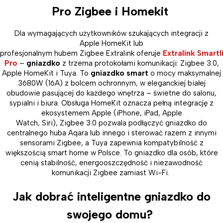
Pro Zigbee i Homekit
Dla wymagających użytkowników szukających integracji z
Apple HomeKit lub
profesjonalnym hubem Zigbee Extralink oferuje
Extralink Smart
Pro
–
gniazdko
z trzema protokołami komunikacji: Zigbee 3.0,
Apple HomeKit i Tuya. To
gniazdko smart
o mocy maksymalnej
3680W (16A) z bolcem ochronnym, w eleganckiej białej
obudowie pasującej do każdego wnętrza – świetne do salonu,
sypialni i biura. Obsługa HomeKit oznacza pełną integrację z
ekosystemem Apple (iPhone, iPad, Apple
Watch, Siri), Zigbee 3.0 pozwala podłączyć gniazdko do
centralnego huba Aqara lub innego i sterować razem z innymi
sensorami Zigbee, a Tuya zapewnia kompatybilność z
większością smart home w Polsce. To gniazdko dla osób, które
cenią stabilność, energooszczędność i niezawodność
komunikacji Zigbee zamiast Wi-Fi.
Jak dobrać inteligentne gniazdko do
swojego domu?