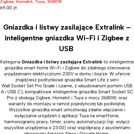
Zigbee, Homekit, Tuya, 3680W
69,00
zł
Gniazdka i listwy zasilające Extralink –
inteligentne gniazdka Wi-Fi i Zigbee z
USB
Kategoria
Gniazdka i listwy zasilające Extralink
to inteligentne
gniazdka smart home Wi-Fi i Zigbee do zdalnego sterowania
urządzeniami elektrycznymi 230V w domu i biurze. W ofercie
znajdziesz podtynkowe gniazdka Smart Life z serii
Wall Socket Set Pro (białe i czarne, z wbudowanym portem USB
A i USB C), kompaktowe inteligentne gniazdka Smart Socket SC
Pro z obsługą Zigbee, Homekit i Tuya o mocy 3680W, oraz
warianty do montażu w ramce pojedynczej lub podwójnej.
Wszystkie gniazdka smart umożliwiają zdalne włączanie i
wyłączanie urządzeń z aplikacji Tuya na smartfonie,
harmonogramy pracy, timer, sceny automatyzacji (np. wyłącz
wszystkie urządzenia o 23:00) oraz współpracę z asystentami
głosowymi Amazon Alexa i Google Home.