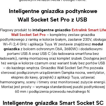
Inteligentne gniazdka podtynkowe
Wall Socket Set Pro z USB
Flagowy produkt to
inteligentne gniazdko
Extralink Smart Life
Wall Socket Set Pro
– kompletny zestaw gniazdka
podtynkowego z ramką w kolorze białym, zasilanie 230V, obsługa
Wi-Fi 2,4 GHz i aplikacja Tuya. W zestawie znajdziesz
moduł
gniazdka
z bolcem ochronnym (16A, 3680W) i dodatkowymi
portami USB A oraz USB C (do ładowania smartfona bez
ładowarki), ramkę montażową oraz komplet śrubek. Dostępna jest
też wersja w kolorze czarnym oraz wariant biały bez portów USB
– do każdego wnętrza. Gniazdko Wall Socket Set Pro pozwala
sterować podłączonym urządzeniem (lampka nocna, wentylator,
ekspres do kawy, grzejnik) z aplikacji Tuya, ustawiać
harmonogramy, sceny i timery oraz monitorować zużycie energii.
Montaż jest prosty – wymaga standardowej puszki podtynkowej
60 mm i podłączenia przewodu neutralnego N.
Inteligentne gniazdka Smart Socket SC