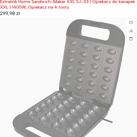
Extralink Home Sandwich-Maker XXL SJ-33 | Opiekacz do kanapek
XXL | 1400W, Opiekacz na 4 tosty
299,98
zł