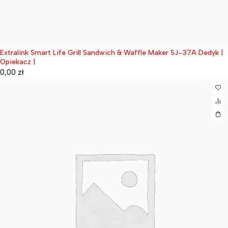
Extralink Smart Life Grill Sandwich & Waffle Maker SJ-37A Dedyk |
Wyprzedane
Opiekacz |
0,00
zł