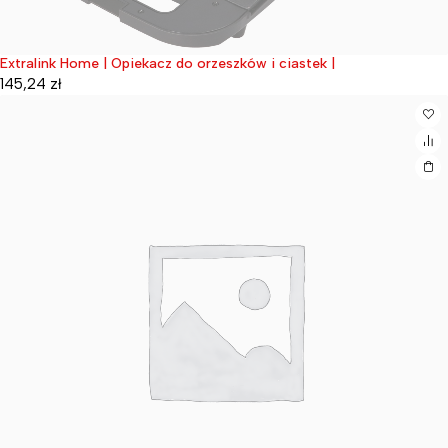
Extralink Home | Opiekacz do orzeszków i ciastek |
Wyprzedane
145,24
zł