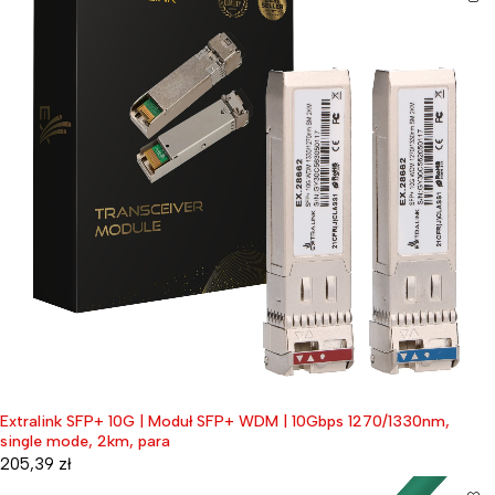
Extralink SFP+ 10G | Moduł SFP+ WDM | 10Gbps 1270/1330nm,
single mode, 2km, para
205,39
zł