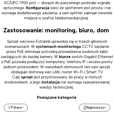
SC/UPC (900 µm) — służące do pasywnego podziału sygnału
optycznego.
Konfiguracja
sieci ze splitterem jest prosta i nie
wymaga dodatkowego zasilania, a sam splitter zajmuje niewiele
miejsca w szafce telekomunikacyjnej.
Zastosowanie: monitoring, biuro, dom
Sprzęt sieciowy Extralink sprawdza się w trzech głównych
scenariuszach. W
systemach monitoringu
CCTV zasilanie
przez PoE eliminuje potrzebę prowadzenia osobnych kabli
zasilających do każdej kamery. W
biurze
switch Gigabit Ethernet
z PoE pozwala podłączyć komputery, telefony IP i access pointy
jednym przewodem. W warunkach domowych ten sam sprzęt
obsługuje domową sieć LAN, router Wi-Fi i Smart TV.
Cały
sprzęt
jest przystosowany do pracy w różnych
środowiskach, a jego
instalacja
nie wymaga zaawansowanej
wiedzy technicznej.
Powiązane kategorie
Sprzęt sieciowy warto uzupełnić o pozostałe
akcesoria
z naszej
Filters
Najnowszy
oferty. W dziale
Elektronika
znajdziesz dodatkowe komponenty