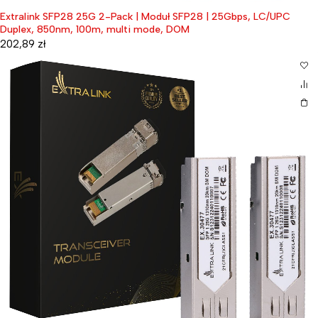
Extralink SFP28 25G 2-Pack | Moduł SFP28 | 25Gbps, LC/UPC
Duplex, 850nm, 100m, multi mode, DOM
202,89
zł