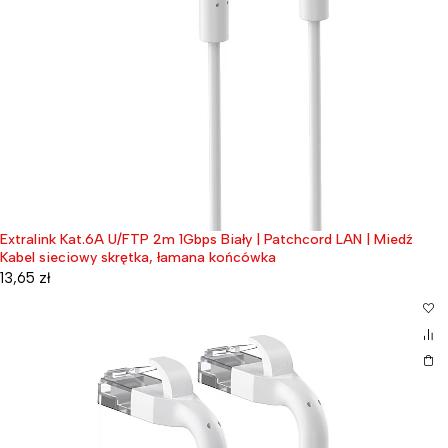
Extralink Kat.6A U/FTP 2m 1Gbps Biały | Patchcord LAN | Miedź
Kabel sieciowy skrętka, łamana końcówka
13,65
zł