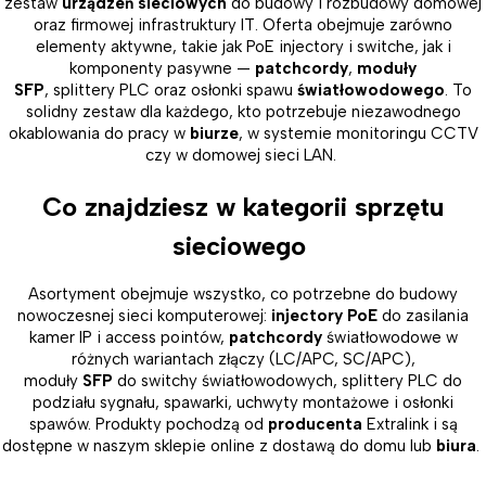
zestaw
urządzeń sieciowych
do budowy i rozbudowy domowej
oraz firmowej infrastruktury IT. Oferta obejmuje zarówno
elementy aktywne, takie jak PoE injectory i switche, jak i
komponenty pasywne —
patchcordy
,
moduły
SFP
, splittery PLC oraz osłonki spawu
światłowodowego
. To
solidny zestaw dla każdego, kto potrzebuje niezawodnego
okablowania do pracy w
biurze
, w systemie monitoringu CCTV
czy w domowej sieci LAN.
Co znajdziesz w kategorii sprzętu
sieciowego
Asortyment obejmuje wszystko, co potrzebne do budowy
nowoczesnej sieci komputerowej:
injectory PoE
do zasilania
kamer IP i access pointów,
patchcordy
światłowodowe w
różnych wariantach złączy (LC/APC, SC/APC),
moduły
SFP
do switchy światłowodowych, splittery PLC do
podziału sygnału, spawarki, uchwyty montażowe i osłonki
spawów. Produkty pochodzą od
producenta
Extralink i są
dostępne w naszym sklepie online z dostawą do domu lub
biura
.