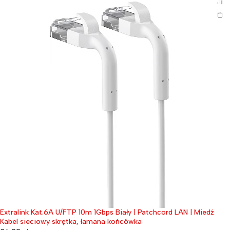
Extralink Kat.6A U/FTP 10m 1Gbps Biały | Patchcord LAN | Miedź
Kabel sieciowy skrętka, łamana końcówka