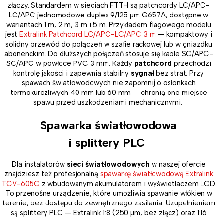
złączy. Standardem w sieciach FTTH są patchcordy LC/APC-
LC/APC jednomodowe duplex 9/125 µm G657A, dostępne w
wariantach 1 m, 2 m, 3 m i 5 m. Przykładem flagowego modelu
jest
Extralink Patchcord LC/APC-LC/APC 3 m
— kompaktowy i
solidny przewód do połączeń w szafie rackowej lub w gniazdku
abonenckim. Do dłuższych połączeń stosuje się kable SC/APC-
SC/APC w powłoce PVC 3 mm. Każdy
patchcord
przechodzi
kontrolę jakości i zapewnia stabilny
sygnał
bez strat. Przy
spawach światłowodowych nie zapomnij o osłonkach
termokurczliwych 40 mm lub 60 mm — chronią one miejsce
spawu przed uszkodzeniami mechanicznymi.
Spawarka światłowodowa
i splittery PLC
Dla instalatorów
sieci światłowodowych
w naszej ofercie
znajdziesz też profesjonalną
spawarkę światłowodową Extralink
TCV-605C
z wbudowanym akumulatorem i wyświetlaczem LCD.
To przenośne urządzenie, które umożliwia spawanie włókien w
terenie, bez dostępu do zewnętrznego zasilania. Uzupełnieniem
są splittery PLC — Extralink 1:8 (250 µm, bez złącz) oraz 1:16