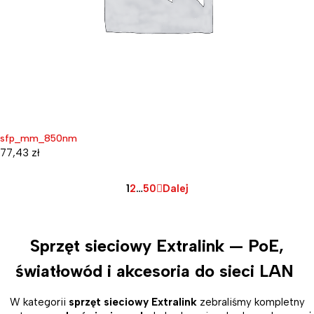
sfp_mm_850nm
77,43
zł
1
2
…
50
Dalej
Sprzęt sieciowy Extralink — PoE,
światłowód i akcesoria do sieci LAN
W kategorii
sprzęt sieciowy Extralink
zebraliśmy kompletny