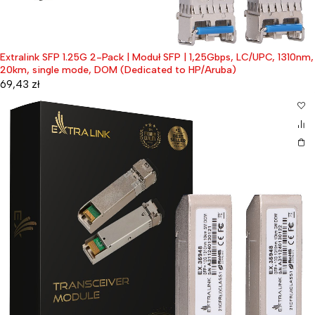
Extralink SFP 1.25G 2-Pack | Moduł SFP | 1,25Gbps, LC/UPC, 1310nm,
20km, single mode, DOM (Dedicated to HP/Aruba)
69,43
zł