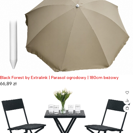
Black Forest by Extralink | Parasol ogrodowy | 180cm beżowy
66,89
zł