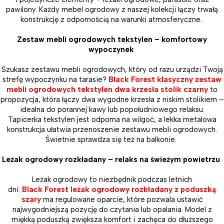
pawilony. Każdy mebel ogrodowy z naszej kolekcji łączy trwałą
konstrukcję z odpornością na warunki atmosferyczne.
Zestaw mebli ogrodowych tekstylen – komfortowy
wypoczynek
Szukasz zestawu mebli ogrodowych, który od razu urządzi Twoją
strefę wypoczynku na tarasie?
Black Forest klasyczny zestaw
mebli ogrodowych tekstylen dwa krzesła stolik czarny
to
propozycja, która łączy dwa wygodne krzesła z niskim stolikiem –
idealna do porannej kawy lub popołudniowego relaksu.
Tapicerka tekstylen jest odporna na wilgoć, a lekka metalowa
konstrukcja ułatwia przenoszenie zestawu mebli ogrodowych.
Świetnie sprawdza się też na balkonie.
Leżak ogrodowy rozkładany – relaks na świeżym powietrzu
Leżak ogrodowy to niezbędnik podczas letnich
dni.
Black Forest leżak ogrodowy rozkładany z poduszką
szary
ma regulowane oparcie, które pozwala ustawić
najwygodniejszą pozycję do czytania lub opalania. Model z
miękką poduszką zwiększa komfort i zachęca do dłuższego