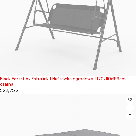
Black Forest by Extralink | Huśtawka ogrodowa | 170x110x153cm
Wyprzedane
czarna
522,75
zł