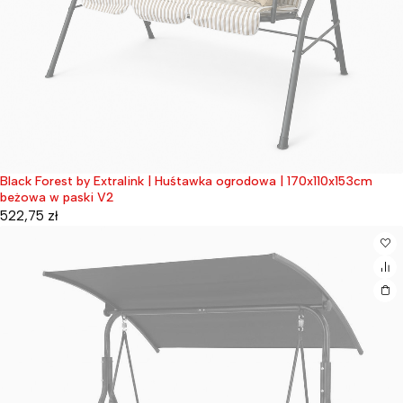
Black Forest by Extralink | Huśtawka ogrodowa | 170x110x153cm
Wyprzedane
beżowa w paski V2
522,75
zł