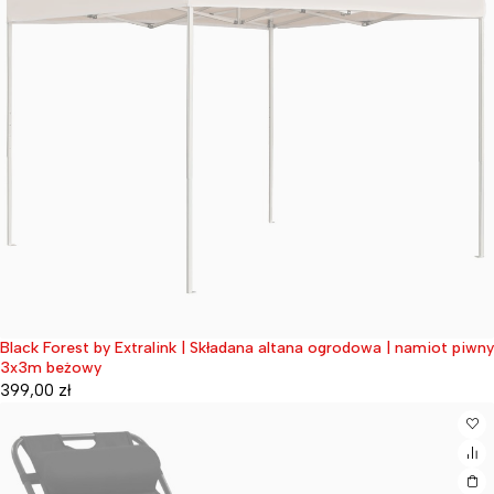
Black Forest by Extralink | Składana altana ogrodowa | namiot piwny
Wyprzedane
3x3m beżowy
399,00
zł