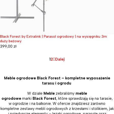
Black Forest by Extralink | Parasol ogrodowy | na wysięgniku 3m
Wyprzedane
duży beżowy
399,00
zł
1
2
Dalej
Meble ogrodowe Black Forest – kompletne wyposażenie
tarasu i ogrodu
W dziale
Meble
zebraliśmy
meble
ogrodowe
marki
Black Forest
, które sprawdzają się na tarasie,
w ogrodzie i na balkonie. W ofercie znajdziesz zarówno
kompletne zestawy mebli ogrodowych z krzesłami i stolikiem, jak
i pojedyncze elementy – leżaki ogrodowe, parasole oraz