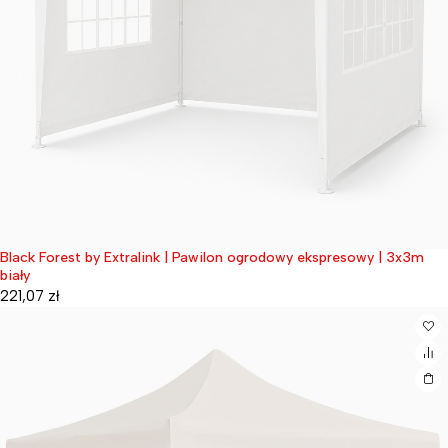
Black Forest by Extralink | Pawilon ogrodowy ekspresowy | 3x3m
Wyprzedane
biały
221,07
zł