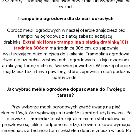
3×3 metry – idealną dla kilku osób przy stole lub wypoczynku na
leżakach.
Trampolina ogrodowa dla dzieci i dorosłych
Oprócz mebli ogrodowych w naszej ofercie znajdziesz też
trampolinę ogrodową z siatką zabezpieczającą i
drabinką.
Extralink Home trampolina z siatką drabinką 10ft
średnica 306cm
ma średnicę 306 cm, co zapewnia
wystarczająco dużo miejsca do skakania. Trampolina ogrodowa
świetnie uzupełnia zestaw mebli ogrodowych – daje dzieciom
atrakcyjną formę ruchu na świeżym powietrzu. W naszej ofercie
znajdziesz też altany i pawilony, które zapewniają cień podczas
upalnych dni.
Jak wybrać meble ogrodowe dopasowane do Twojego
tarasu?
Przy wyborze mebli ogrodowych zwróć uwagę na pięć
elementów, które wpływają na trwałość i komfort użytkowania. Po
pierwsze –
materiał
konstrukcji: aluminium i stal malowana
proszkowo są lekkie i odporne na rdzę, drewno tekowe wymaga
impregnacji, a technorattan i tekstylen dobrze znoszą wilgoć. Po