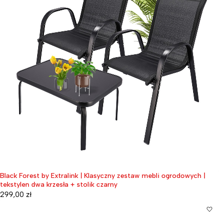
Black Forest by Extralink | Klasyczny zestaw mebli ogrodowych |
tekstylen dwa krzesła + stolik czarny
299,00
zł