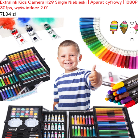
Extralink Kids Camera H29 Single Niebieski | Aparat cyfrowy | 1080P
30fps, wyświetlacz 2.0"
71,34
zł