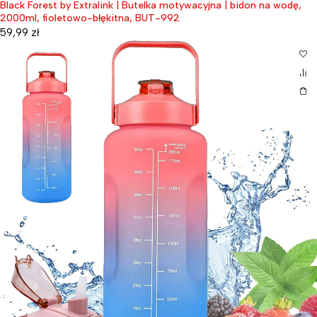
Black Forest by Extralink | Butelka motywacyjna | bidon na wodę,
2000ml, fioletowo-błękitna, BUT-992
59,99
zł