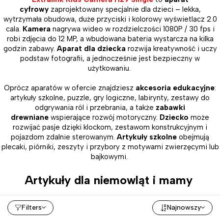
cyfrowy
zaprojektowany specjalnie dla dzieci – lekka,
wytrzymała obudowa, duże przyciski i kolorowy wyświetlacz 2.0
cala.
Kamera
nagrywa wideo w rozdzielczości 1080P / 30 fps i
robi zdjęcia do 12 MP, a wbudowana bateria wystarcza na kilka
godzin zabawy.
Aparat dla dziecka
rozwija kreatywność i uczy
podstaw fotografii, a jednocześnie jest bezpieczny w
użytkowaniu.
Oprócz aparatów w ofercie znajdziesz
akcesoria edukacyjne
:
artykuły szkolne, puzzle, gry logiczne, labirynty, zestawy do
odgrywania ról i przebrania, a także
zabawki
drewniane
wspierające rozwój motoryczny.
Dziecko
może
rozwijać pasje dzięki klockom, zestawom konstrukcyjnym i
pojazdom zdalnie sterowanym.
Artykuły szkolne
obejmują
plecaki, piórniki, zeszyty i przybory z motywami zwierzęcymi lub
bajkowymi.
Artykuły dla niemowląt i mamy
Dla najmłodszych
dzieci
i ich mam
Filters
Najnowszy
przygotowano
artykuły
codziennego użytku:
wanienki
z