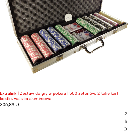
Extralink | Zestaw do gry w pokera | 500 żetonów, 2 talie kart,
kostki, walizka aluminiowa
306,89
zł