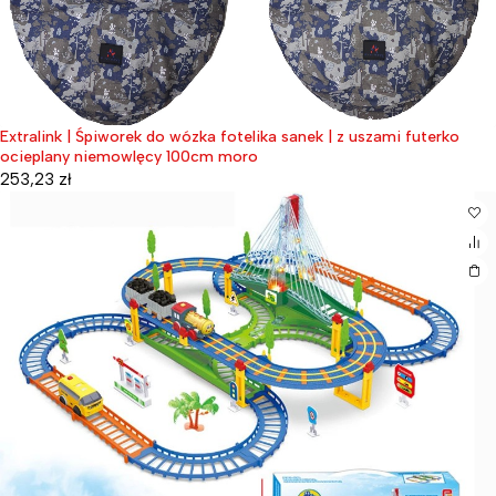
Extralink | Śpiworek do wózka fotelika sanek | z uszami futerko
ocieplany niemowlęcy 100cm moro
253,23
zł