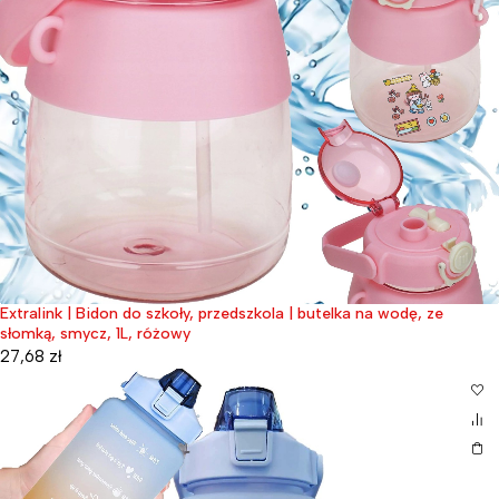
Extralink | Bidon do szkoły, przedszkola | butelka na wodę, ze
słomką, smycz, 1L, różowy
27,68
zł