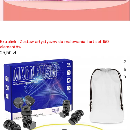
Extralink | Zestaw artystyczny do malowania | art set 150
elementów
25,50
zł