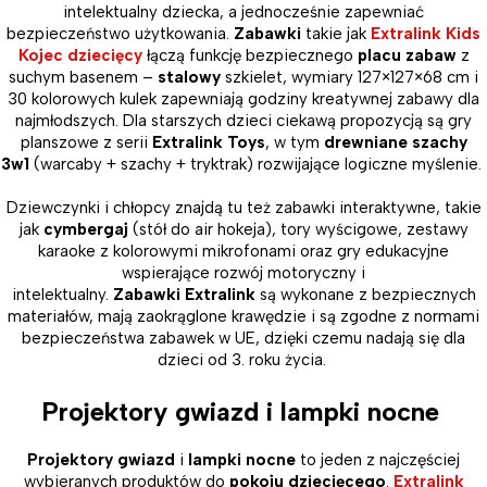
intelektualny dziecka, a jednocześnie zapewniać
bezpieczeństwo użytkowania.
Zabawki
takie jak
Extralink Kids
Kojec dziecięcy
łączą funkcję bezpiecznego
placu zabaw
z
suchym basenem –
stalowy
szkielet, wymiary 127×127×68 cm i
30 kolorowych kulek zapewniają godziny kreatywnej zabawy dla
najmłodszych. Dla starszych dzieci ciekawą propozycją są gry
planszowe z serii
Extralink Toys
, w tym
drewniane szachy
3w1
(warcaby + szachy + tryktrak) rozwijające logiczne myślenie.
Dziewczynki i chłopcy znajdą tu też zabawki interaktywne, takie
jak
cymbergaj
(stół do air hokeja), tory wyścigowe, zestawy
karaoke z kolorowymi mikrofonami oraz gry edukacyjne
wspierające rozwój motoryczny i
intelektualny.
Zabawki Extralink
są wykonane z bezpiecznych
materiałów, mają zaokrąglone krawędzie i są zgodne z normami
bezpieczeństwa zabawek w UE, dzięki czemu nadają się dla
dzieci od 3. roku życia.
Projektory gwiazd i lampki nocne
Projektory gwiazd
i
lampki nocne
to jeden z najczęściej
wybieranych produktów do
pokoju dziecięcego
.
Extralink