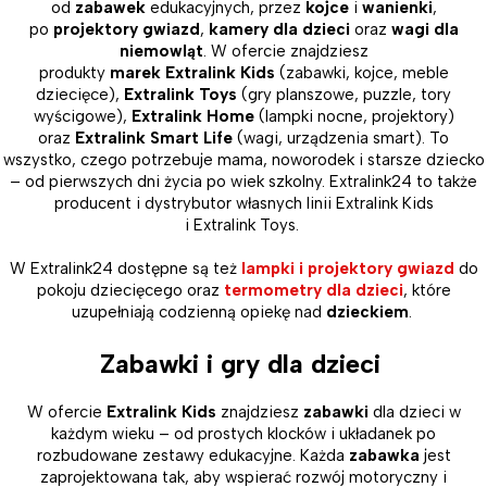
od
zabawek
edukacyjnych, przez
kojce
i
wanienki
,
po
projektory gwiazd
,
kamery dla dzieci
oraz
wagi dla
niemowląt
. W ofercie znajdziesz
produkty
marek
Extralink Kids
(zabawki, kojce, meble
dziecięce),
Extralink Toys
(gry planszowe, puzzle, tory
wyścigowe),
Extralink Home
(lampki nocne, projektory)
oraz
Extralink Smart Life
(wagi, urządzenia smart). To
wszystko, czego potrzebuje mama, noworodek i starsze dziecko
– od pierwszych dni życia po wiek szkolny. Extralink24 to także
producent i dystrybutor własnych linii Extralink Kids
i Extralink Toys.
W Extralink24 dostępne są też
lampki i projektory gwiazd
do
pokoju dziecięcego oraz
termometry dla dzieci
, które
uzupełniają codzienną opiekę nad
dzieckiem
.
Zabawki i gry dla dzieci
W ofercie
Extralink Kids
znajdziesz
zabawki
dla dzieci w
każdym wieku – od prostych klocków i układanek po
rozbudowane zestawy edukacyjne. Każda
zabawka
jest
zaprojektowana tak, aby wspierać rozwój motoryczny i