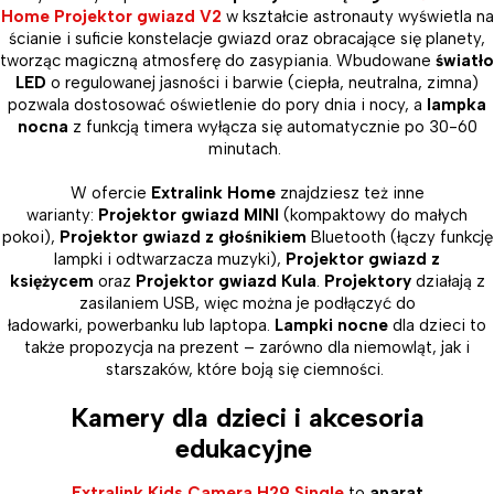
Home Projektor gwiazd V2
w kształcie astronauty wyświetla na
ścianie i suficie konstelacje gwiazd oraz obracające się planety,
tworząc magiczną atmosferę do zasypiania. Wbudowane
światło
LED
o regulowanej jasności i barwie (ciepła, neutralna, zimna)
pozwala dostosować oświetlenie do pory dnia i nocy, a
lampka
nocna
z funkcją timera wyłącza się automatycznie po 30-60
minutach.
W ofercie
Extralink Home
znajdziesz też inne
warianty:
Projektor gwiazd MINI
(kompaktowy do małych
pokoi),
Projektor gwiazd z głośnikiem
Bluetooth (łączy funkcję
lampki i odtwarzacza muzyki),
Projektor gwiazd z
księżycem
oraz
Projektor gwiazd Kula
.
Projektory
działają z
zasilaniem USB, więc można je podłączyć do
ładowarki, powerbanku lub laptopa.
Lampki nocne
dla dzieci to
także propozycja na prezent – zarówno dla niemowląt, jak i
starszaków, które boją się ciemności.
Kamery dla dzieci i akcesoria
edukacyjne
Extralink Kids Camera H29 Single
to
aparat