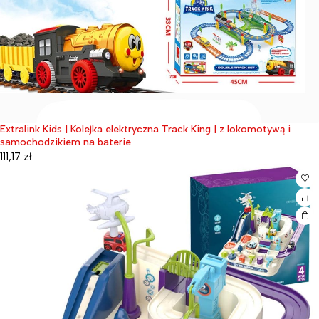
Extralink Kids | Kolejka elektryczna Track King | z lokomotywą i
samochodzikiem na baterie
111,17
zł