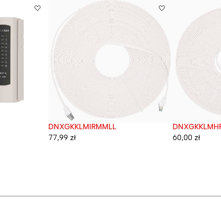
DNXGKKLMIRMMLL
DNXGKKLMH
Wyprzedane
Wyprzedane
77,99
zł
60,00
zł