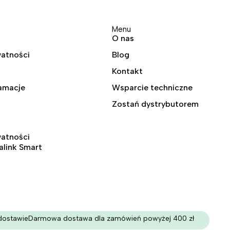
Menu
O nas
watności
Blog
Kontakt
lamacje
Wsparcie techniczne
Zostań dystrybutorem
watności
ralink Smart
dostawie
Darmowa dostawa dla zamówień powyżej 400 zł