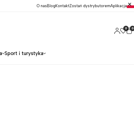
O nas
Blog
Kontakt
Zostań dystrybutorem
Aplikacja
0
0
a
Sport i turystyka