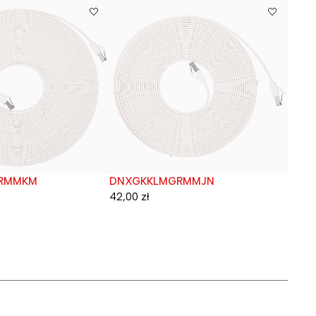
RMMKM
DNXGKKLMGRMMJN
teste
Wyprzedane
42,00
zł
13,53