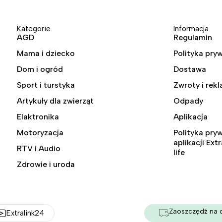
Kategorie
Informacja
AGD
Regulamin
Mama i dziecko
Polityka pry
Dom i ogród
Dostawa
Sport i turstyka
Zwroty i rek
Artykuły dla zwierząt
Odpady
Elaktronika
Aplikacja
Motoryzacja
Polityka pry
aplikacji Ext
RTV i Audio
life
Zdrowie i uroda
Zaoszczędź na 
Extralink24