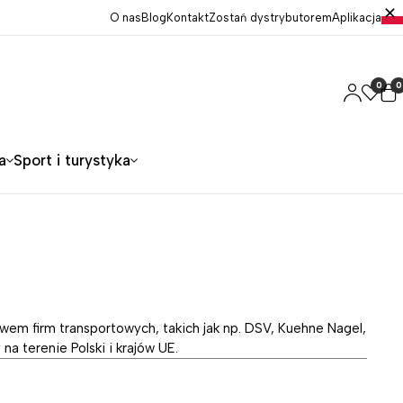
O nas
Blog
Kontakt
Zostań dystrybutorem
Aplikacja
0
0
a
Sport i turystyka
em firm transportowych, takich jak np. DSV, Kuehne Nagel,
a terenie Polski i krajów UE.