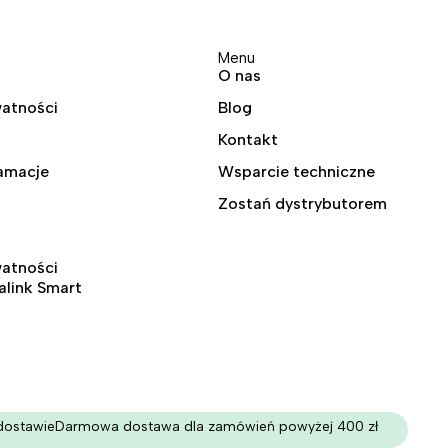
Menu
O nas
watności
Blog
Kontakt
lamacje
Wsparcie techniczne
Zostań dystrybutorem
watności
ralink Smart
dostawie
Darmowa dostawa dla zamówień powyżej 400 zł