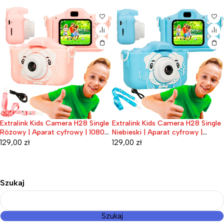
Extralink Kids Camera H28 Single
Extralink Kids Camera H28 Single
Różowy | Aparat cyfrowy | 1080P
Niebieski | Aparat cyfrowy |
30fps, wyświetlacz 2.0"
1080P 30fps, wyświetlacz 2.0"
129,00
zł
129,00
zł
Szukaj
Szukaj