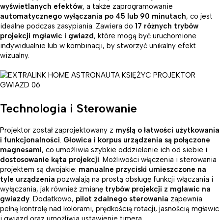
wyświetlanych efektów
, a także zaprogramowanie
automatycznego wyłączania
po 45 lub 90 minutach
, co jest
idealne podczas zasypiania. Zawiera do
17 różnych trybów
projekcji mgławic i gwiazd
, które mogą być uruchomione
indywidualnie lub w kombinacji, by stworzyć unikalny efekt
wizualny.
Technologia i Sterowanie
Projektor został zaprojektowany z
myślą o łatwości użytkowania
i funkcjonalności
.
Głowica i korpus urządzenia są połączone
magnesami
, co umożliwia szybkie oddzielenie ich od siebie i
dostosowanie kąta projekcji
. Możliwości włączenia i sterowania
projektem są dwojakie:
manualne przyciski umieszczone na
tyle urządzenia
pozwalają na prostą obsługę funkcji włączania i
wyłączania, jak również zmianę
trybów projekcji z mgławic na
gwiazdy
. Dodatkowo,
pilot zdalnego sterowania
zapewnia
pełną kontrolę nad kolorami, prędkością rotacji, jasnością mgławic
i gwiazd oraz umożliwia ustawienie timera.