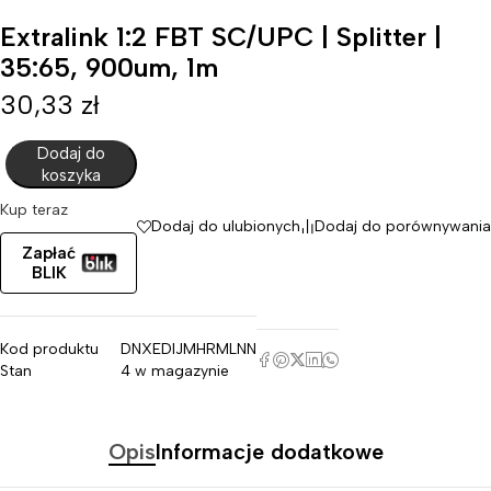
Extralink 1:2 FBT SC/UPC | Splitter |
35:65, 900um, 1m
30,33
zł
Dodaj do
koszyka
Kup teraz
Dodaj do ulubionych
Dodaj do porównywania
Zapłać
BLIK
Kod produktu
DNXEDIJMHRMLNN
Stan
4 w magazynie
Opis
Informacje dodatkowe