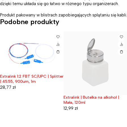
dzięki temu układa się go łatwo w różnego typu organizerach.
Produkt pakowany w blistrach zapobiegających splątaniu się kabli.
Podobne produkty
litter
Extralink 1:2 FBT SC/UPC | Sp
| 25:75, 900um, 1m
35,94
zł
Extralink | Butelka na alkohol |
Wyprzedane
Mała, 120ml
12,99
zł