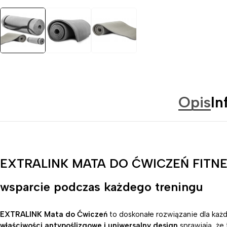
Opis
In
EXTRALINK MATA DO ĆWICZEŃ FITNES
wsparcie podczas każdego treningu
EXTRALINK Mata do Ćwiczeń
to doskonałe rozwiązanie dla każ
właściwości antypoślizgowe i uniwersalny design
sprawiają, że