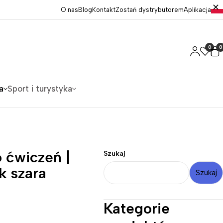
O nas
Blog
Kontakt
Zostań dystrybutorem
Aplikacja
0
0
a
Sport i turystyka
o ćwiczeń |
Szukaj
k szara
Szukaj
Kategorie