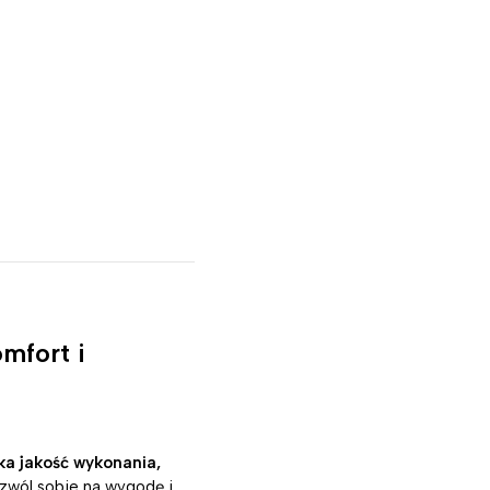
fort i
a jakość wykonania,
ozwól sobie na wygodę i