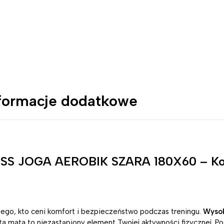
formacje dodatkowe
S JOGA AEROBIK SZARA 180X60 – Kom
dego, kto ceni komfort i bezpieczeństwo podczas treningu.
Wysok
 ta mata to niezastąpiony element Twojej aktywności fizycznej. P