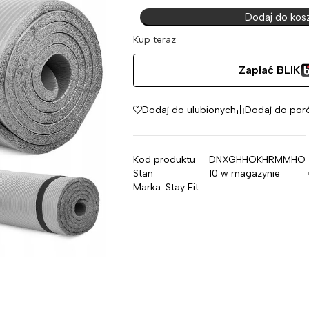
Dodaj do kos
Kup teraz
Zapłać BLIK
Dodaj do ulubionych
Dodaj do por
Kod produktu
DNXGHHOKHRMMHO
Stan
10 w magazynie
Marka:
Stay Fit