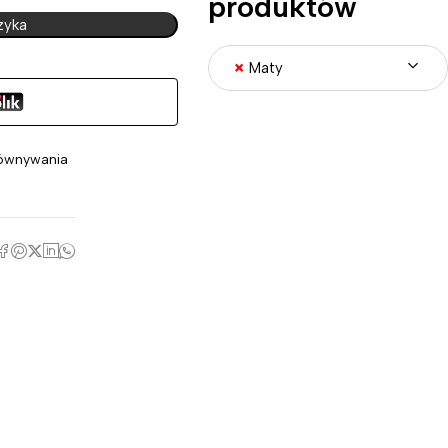
produktów
zyka
×
Maty
ównywania