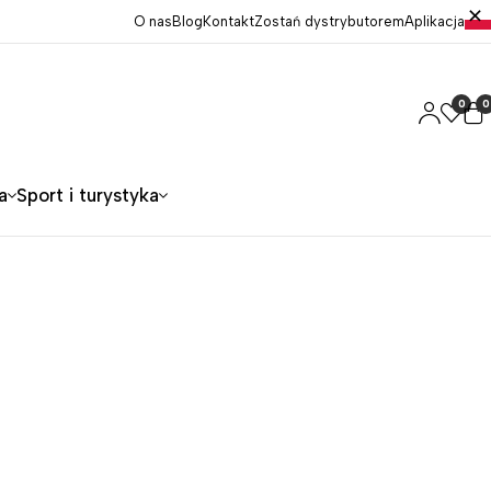
O nas
Blog
Kontakt
Zostań dystrybutorem
Aplikacja
0
0
a
Sport i turystyka