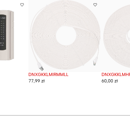
DNXGKKLMIRMMLL
DNXGKKLMH
Wyprzedane
Wyprzedane
77,99
zł
60,00
zł