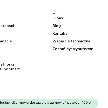
Menu
O nas
watności
Blog
Kontakt
lamacje
Wsparcie techniczne
Zostań dystrybutorem
watności
ralink Smart
dostawie
Darmowa dostawa dla zamówień powyżej 400 zł