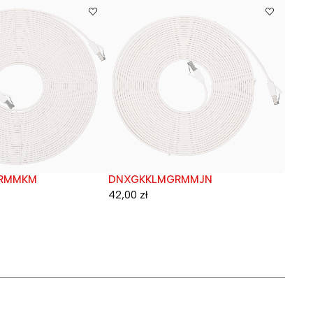
RMMKM
DNXGKKLMGRMMJN
teste
Wyprzedane
42,00
zł
13,53