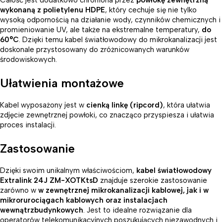
Całość jest dodatkowo chroniona przez
powłokę zewnętrzną
wykonaną z polietylenu HDPE
, który cechuje się nie tylko
wysoką odpornością na działanie wody, czynników chemicznych i
promieniowanie UV, ale także na ekstremalne temperatury,
do
60°C
. Dzięki temu kabel światłowodowy do mikrokanalizacji jest
doskonale przystosowany do zróżnicowanych warunków
środowiskowych.
Ułatwienia montażowe
Kabel wyposażony jest w
cienką linkę (ripcord)
, która ułatwia
zdjęcie zewnętrznej powłoki, co znacząco przyspiesza i ułatwia
proces instalacji.
Zastosowanie
Dzięki swoim unikalnym właściwościom,
kabel światłowodowy
Extralink 24J ZM-XOTKtsD
znajduje szerokie zastosowanie
zarówno w
w zewnętrznej mikrokanalizacji kablowej, jak i w
mikrorurociągach kablowych oraz instalacjach
wewnątrzbudynkowych
. Jest to idealne rozwiązanie dla
operatorów telekomunikacyjnych poszukujących niezawodnych i