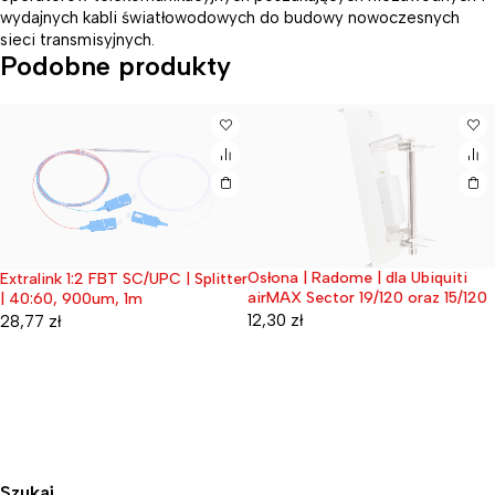
wydajnych kabli światłowodowych do budowy nowoczesnych
sieci transmisyjnych.
Podobne produkty
Osłona | Radome | dla Ubiquiti
Extralink 1:2 FBT SC/UPC | Splitter
Wyprzedane
Wyprzedane
airMAX Sector 19/120 oraz 15/120
| 40:60, 900um, 1m
12,30
zł
28,77
zł
Szukaj