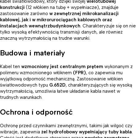
kabel światłowodowy, który dzięki swojej
wielotubowej
konstrukcji
(12 włókien na tubę + wypełniacze), znajduje
zastosowanie zarówno
w zewnętrznej mikrokanalizacji
kablowej, jak i w mikrorurociągach kablowych oraz
instalacjach wewnątrzbudynkowych
. Charakteryzuje się on nie
tylko wysoką efektywnością transmisji danych, ale również
znaczną wytrzymałością na trudne warunki.
Budowa i materiały
Kabel ten
wzmocniony jest centralnym prętem
wykonanym z
polimeru wzmocnionego włóknem
(FPR)
, co zapewnia mu
wyjątkową odporność mechaniczną. Zastosowanie włókien
światłowodowych typu
G.652D
, charakteryzujących się wysoką
wytrzymałością, umożliwia łatwe układanie kabla nawet w
trudnych warunkach.
Ochrona i odporność
Ochronę przed czynnikami zewnętrznymi, takimi jak wilgoć czy
wibracje, zapewnia
żel hydrofobowy wypełniający tuby kabla
.