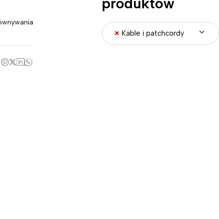
produktów
ównywania
×
Kable i patchcordy