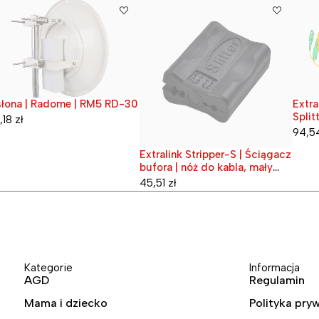
Extra
łona | Radome | RM5 RD-30
Wypr
przedane
Split
,18
zł
94,5
Extralink Stripper-S | Ściągacz
Wyprzedane
bufora | nóż do kabla, mały
1.5mm - 3.3mm
45,51
zł
Kategorie
Informacja
AGD
Regulamin
Mama i dziecko
Polityka pry