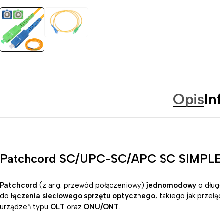
Opis
In
Patchcord SC/UPC-SC/APC SC SIMPL
Patchcord
(z ang. przewód połączeniowy)
jednomodowy
o dług
do
łączenia sieciowego sprzętu optycznego
, takiego jak prze
urządzeń typu
OLT
oraz
ONU/ONT
.