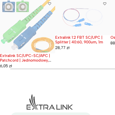
Extralink 1:2 FBT SC/UPC |
Os
Wyprzedane
Wy
Splitter | 40:60, 900um, 1m
88
28,77
zł
Extralink SC/UPC-SC/APC |
Wyprzedane
Patchcord | Jednomodowy,
Simplex, G.657A1, 3mm, 1m
6,05
zł