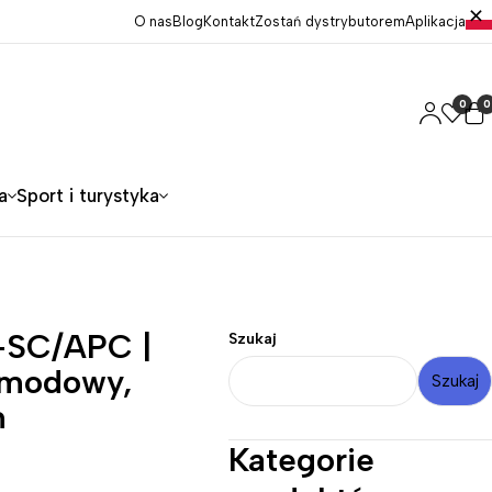
O nas
Blog
Kontakt
Zostań dystrybutorem
Aplikacja
0
0
a
Sport i turystyka
-SC/APC |
Szukaj
omodowy,
Szukaj
m
Kategorie