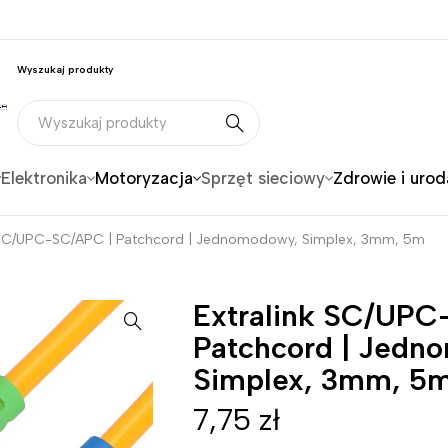
Wyszukaj produkty
Elektronika
Motoryzacja
Sprzęt sieciowy
Zdrowie i urod
k SC/UPC-SC/APC | Patchcord | Jednomodowy, Simplex, 3mm, 5m
Extralink SC/UPC
Patchcord | Jedn
Simplex, 3mm, 5
7,75
zł