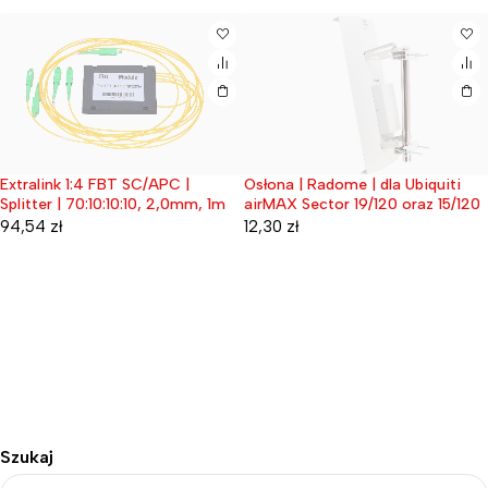
Osłona | Radome | dla Ubiquiti
Extralink 1:4 FBT SC/APC |
Wyprzedane
Wyprzedane
airMAX Sector 19/120 oraz 15/120
Splitter | 70:10:10:10, 2,0mm, 1m
12,30
zł
94,54
zł
Szukaj